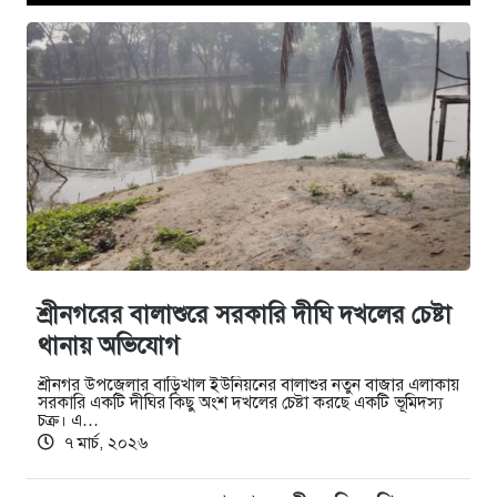
শ্রীনগরের বালাশুরে সরকারি দীঘি দখলের চেষ্টা
থানায় অভিযোগ
শ্রীনগর উপজেলার বাড়িখাল ইউনিয়নের বালাশুর নতুন বাজার এলাকায়
সরকারি একটি দীঘির কিছু অংশ দখলের চেষ্টা করছে একটি ভূমিদস্য
চক্র। এ…
৭ মার্চ, ২০২৬