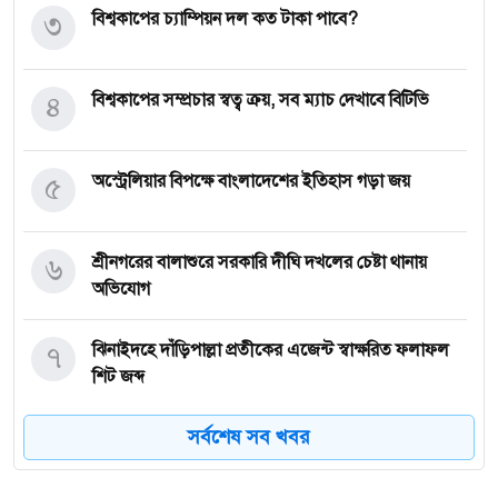
৩
বিশ্বকাপের চ্যাম্পিয়ন দল কত টাকা পাবে?
৪
বিশ্বকাপের সম্প্রচার স্বত্ব ক্রয়, সব ম্যাচ দেখাবে বিটিভি
৫
অস্ট্রেলিয়ার বিপক্ষে বাংলাদেশের ইতিহাস গড়া জয়
৬
শ্রীনগরের বালাশুরে সরকারি দীঘি দখলের চেষ্টা থানায়
অভিযোগ
৭
ঝিনাইদহে দাঁড়িপাল্লা প্রতীকের এজেন্ট স্বাক্ষরিত ফলাফল
শিট জব্দ
সর্বশেষ সব খবর
৮
ত্রয়োদশ জাতীয় নির্বাচন, শান্তিপূর্ণ ও নিরপেক্ষ হোক