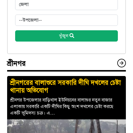
খুঁজুন
শ্রীনগর
শ্রীনগরের বালাশুরে সরকারি দীঘি দখলের চেষ্টা
থানায় অভিযোগ
শ্রীনগর উপজেলার বাড়িখাল ইউনিয়নের বালাশুর নতুন বাজার
এলাকায় সরকারি একটি দীঘির কিছু অংশ দখলের চেষ্টা করছে
একটি ভূমিদস্য চক্র। এ…