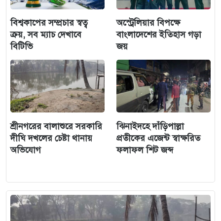
বিশ্বকাপের সম্প্রচার স্বত্ব
অস্ট্রেলিয়ার বিপক্ষে
ক্রয়, সব ম্যাচ দেখাবে
বাংলাদেশের ইতিহাস গড়া
বিটিভি
জয়
শ্রীনগরের বালাশুরে সরকারি
ঝিনাইদহে দাঁড়িপাল্লা
দীঘি দখলের চেষ্টা থানায়
প্রতীকের এজেন্ট স্বাক্ষরিত
অভিযোগ
ফলাফল শিট জব্দ