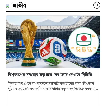
জাতীয়
৯
ইশরাকের আসনে ভোটকেন্দ্রে ঢুকে প্রিজাইডিং অফিসারের
ওপর হামলা বিএনপি নেতাকর্মীদের
১০
অবরুদ্ধ জামায়াত নেতাকে উদ্ধার করলেন এনসিপি নেত্রী ডা.
মিতু
১১
ভোটকেন্দ্রের সামনে বস্তাভর্তি টাকাসহ স্বেচ্ছাসেবকদল নেতা
আটক
১২
গোপালগঞ্জে ডিসির বাসভবনের সামনে ককটেল বিস্ফোরণ
বিশ্বকাপের সম্প্রচার স্বত্ব ক্রয়, সব ম্যাচ দেখাবে বিটিভি
১৩
সন্ত্রাসীদের ব্যবস্থা না নেওয়া হলে আমার পক্ষে নির্বাচন করা
ফিফার কাছ থেকে বাংলাদেশে সরাসরি সম্প্রচারের জন্য ‘বিশ্বকাপ
সম্ভব নয় : ভিপি নূর
ফুটবল ২০২৬’-এর সর্বমাধ্যম সম্প্রচার স্বত্ব কিনে নিয়েছে সরকার।
ফলে যুক্তরাষ্ট্র, মেক্সিকো ও…
১৪
নির্বাচনী নিরাপত্তা পর্যবেক্ষণে ফরিদপুর ও মুন্সীগঞ্জে বিজিবি
মহাপরিচালকের বেইজ ক্যাম্প পরিদর্শন