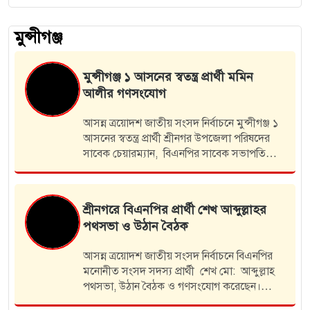
মুন্সীগঞ্জ
শ্রীনগরের বালাশুরে সরকারি দীঘি দখলের
চেষ্টা থানায় অভিযোগ
শ্রীনগর উপজেলার বাড়িখাল ইউনিয়নের বালাশুর
নতুন বাজার এলাকায় সরকারি একটি দীঘির কিছু
অংশ দখলের চেষ্টা করছে একটি ভূমিদস্য চক্র। এ
ঘটনায় স্থানীয় লোকজন বাধা দিতে গেলে ভূমিদস্য
চক্রটির সাথে তাূের…
শ্রীনগরে বিএনপির মনোনীত প্রার্থী
আব্দুল্লাহর উঠান বৈঠক
আসন্ন ত্রয়োদশ জাতীয় সংসদ নির্বাচনে বিএনপির
মনোনীত সংসদ সদস্য প্রার্থী শেখ মো:আব্দুল্লাহ
গণসংযোগ ও উঠান বৈঠক করেছেন। ধানের শীষের
ত
বিজয়ের লক্ষে সোমবার বিকালে উপজেলার শ্রীনগর