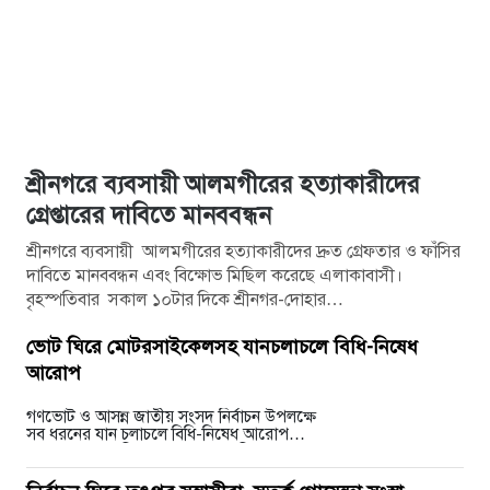
শ্রীনগরে ব্যবসায়ী আলমগীরের হত্যাকারীদের
গ্রেপ্তারের দাবিতে মানববন্ধন
শ্রীনগরে ব্যবসায়ী আলমগীরের হত্যাকারীদের দ্রুত গ্রেফতার ও ফাঁসির
দাবিতে মানববন্ধন এবং বিক্ষোভ মিছিল করেছে এলাকাবাসী।
বৃহস্পতিবার সকাল ১০টার দিকে শ্রীনগর-দোহার…
ভোট ঘিরে মোটরসাইকেলসহ যানচলাচলে বিধি-নিষেধ
আরোপ
গণভোট ও আসন্ন জাতীয় সংসদ নির্বাচন উপলক্ষে
সব ধরনের যান চলাচলে বিধি-নিষেধ আরোপ
করেছে সড়ক পরিবহন ও মহাসড়ক বিভাগ।
একই…