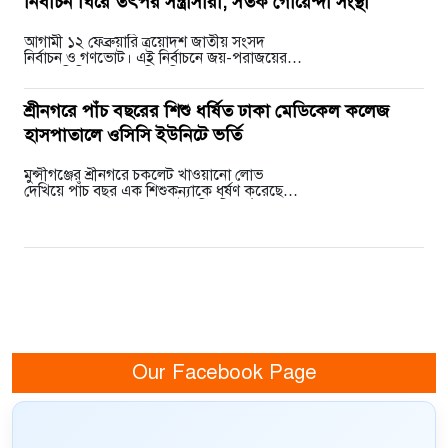
নির্বাচন ঘিরে তৎপর সন্ত্রাসীরা, সতর্ক গোয়েন্দা সংস্থা
আগামী ১২ ফেব্রুয়ারি ত্রয়োদশ জাতীয় সংসদ
নির্বাচন ও গণভোট। এই নির্বাচনে জয়-পরাজয়ের
এলাকাভিত্তিক লাভ-ক্ষতির হিসাব কষছে পলাতক
শীর্ষ সন্ত্রাসীরাও। রাজনৈতিক…
শ্রীনগরে পাঁচ বছরের শিশু ধর্ষিত ঢাকা মেডিকেল কলেজ
হাসপাতালে ওসিসি ইউনিটে ভর্তি
মুন্সীগঞ্জের শ্রীনগরে চকলেট খাওয়ানো লোভ
দেখিয়ে পাঁচ বছর এক শিশুকন্যাকে ধর্ষণ করেছে
আলাল(১৮) নামক এক বখাটে। শিশুটি বর্তমানে
আশঙ্কাজনক অবস্থায়…
Our Facebook Page