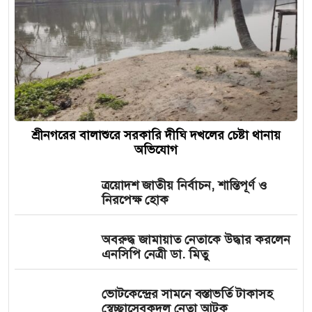
শ্রীনগরের বালাশুরে সরকারি দীঘি দখলের চেষ্টা থানায়
অভিযোগ
ত্রয়োদশ জাতীয় নির্বাচন, শান্তিপূর্ণ ও
নিরপেক্ষ হোক
অবরুদ্ধ জামায়াত নেতাকে উদ্ধার করলেন
এনসিপি নেত্রী ডা. মিতু
ভোটকেন্দ্রের সামনে বস্তাভর্তি টাকাসহ
স্বেচ্ছাসেবকদল নেতা আটক