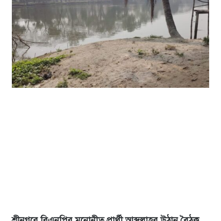
শ্রীনগরে বিএনপির মনোনীত প্রার্থী আব্দুল্লাহর উঠান বৈঠক