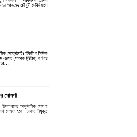
 ফরচুন বরিশাল। অধিনায়ক তামিম
হুর আহমেদ চৌধুরী স্টেডিয়ামে
নমিক সেক্রেটারি) টিউলিপ সিদ্দিক
 এক্সের (সাবেক টুইটার) কর্ণধার
োক্তা…
ের ঘোষণা
কী উদযাপনের আনুষ্ঠানিক ঘোষণা
ণা দেওয়া হবে। ঢাকায় নিযুক্ত