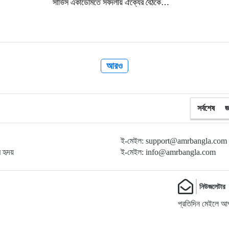
সার্ভিস একাডেমিতে সর্বদলীয় ঐক্যের বৈঠকে…
আরও
সর্বশেষ
জ
ই-মেইল: support@amrbangla.com
ম হৃদয়
ই-মেইল: info@amrbangla.com
নিউজলেটার
প্রতিদিন মেইলে আপ