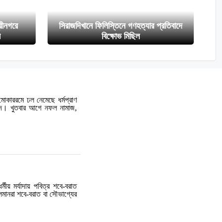
রীনগরে
সিরাজদিখানে ফিলিস্তিনে গণহত্যার প্রতিবাদে
ল
বিক্ষোভ মিছিল
মোকাররমে ঢল নেমেছে ধর্মপ্রাণ
সজিদ। খুতবার আগে নফল নামাজ,
মীয় মর্যাদায় পবিত্র শবে-বরাত
লমানরা শবে-বরাত বা সৌভাগ্যের