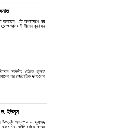
াসনাত
্লাহ বলেছেন, এই বাংলাদেশে হয়
 হলেও আওয়ামী লীগের পুনর্বাসন
তিত্বে সর্বদলীয় বৈঠকে জুলাই
স্থানের পর রাজনৈতিক দলগুলোর
 ড. ইউনূস
 উপদেষ্টা অধ্যাপক ড. মুহাম্মদ
ি) রাজধানীর বেইলি রোডে ফরেন