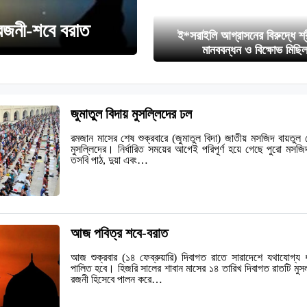
 রজনী-শবে বরাত
ই*সরাইলি আগ্রাসনের বিরুদ্ধে শ্
মানববন্ধন ও বিক্ষোভ মিছি
জুমাতুল বিদায় মুসল্লিদের ঢল
রমজান মাসের শেষ শুক্রবারে (জুমাতুল বিদা) জাতীয় মসজিদ বায়তুল 
মুসল্লিদের। নির্ধারিত সময়ের আগেই পরিপূর্ণ হয়ে গেছে পুরো ম
তসবি পাঠ, দুয়া এবং…
আজ পবিত্র শবে-বরাত
আজ শুক্রবার (১৪ ফেব্রুয়ারি) দিবাগত রাতে সারাদেশে যথাযোগ্য ধর্
পালিত হবে। হিজরি সালের শাবান মাসের ১৪ তারিখ দিবাগত রাতটি মুস
রজনী হিসেবে পালন করে…