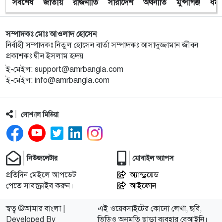
সর্বশেষ
জাতীয়
রাজনীতি
সারাদেশ
অর্থনীতি
মুন্সীগঞ্জ
ধর্ম
সম্পাদকঃ মোঃ আওলাদ হোসেন
নির্বাহী সম্পাদকঃ নিতুল হোসেন বার্তা সম্পাদকঃ আসাদুজ্জামান জীবন
প্রকাশকঃ দ্বীন ইসলাম হৃদয়
ই-মেইল: support@amrbangla.com
ই-মেইল: info@amrbangla.com
সোশ্যাল মিডিয়া
নিউজলেটার
মোবাইল অ্যাপস
প্রতিদিন মেইলে আপডেট
অ্যান্ড্রয়েড
পেতে সাবস্ক্রাইব করুন।
আইফোন
স্বত্ব ©আমার বাংলা |
এই ওয়েবসাইটের কোনো লেখা, ছবি,
Developed By
ভিডিও অনুমতি ছাড়া ব্যবহার বেআইনি।