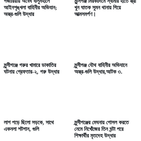
গজারিয়ায় অবৈধ বালুমহালে
মুন্সিগঞ্জ মিরকাদিমে স্বামীর হাতে স্ত্রী
আইনশৃঙ্খলা বাহিনীর অভিযান;
খুন ঘাতক সুমন থানায় গিয়ে
অস্ত্র-গুলি উদ্ধার
আত্মসমর্পণ।
মুন্সীগঞ্জে গরুর খামারে ডাকাতির
মুন্সীগঞ্জ যৌথ বাহিনীর অভিযানে
ঘটনায় গ্রেফতার-২, গরু উদ্ধার
অস্ত্র-গুলি উদ্ধার,আটক ৩.
লাশ পড়ে ছিলো সড়কে, সাথে
মুন্সীগঞ্জের মেঘনায় গোসল করতে
একনলা শটগান, গুলি
নেমে নিখোঁজের তিন ঘন্টা পরে
শিক্ষার্থীর মৃতদেহ উদ্ধার