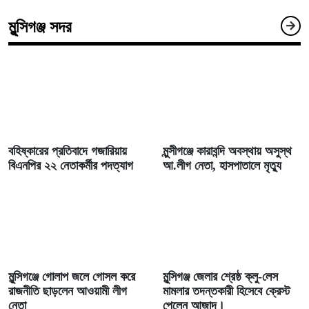
মুন্সিগঞ্জ সদর
বহিষ্কারের প্রতিবাদে গজারিয়ায়
মুন্সীগঞ্জে কারাবন্দি অবস্থায় অসুস্থ
বিএনপির ২২ নেতাকর্মীর পদত্যাগ
আ.লীগ নেতা, হাসপাতালে মৃত্যু
মুন্সিগঞ্জে গোলাপ জলে গোসল করে
মুন্সিগঞ্জ জেলার শ্রেষ্ঠ ক্লু-লেস
রাজনীতি ছাড়লেন আওয়ামী লীগ
মামলার তদন্তকারী হিসেবে ক্রেস্ট
নেতা
পেলেন আজাদ।