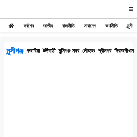
সর্বশেষ
জাতীয়
রাজনীতি
সারাদেশ
অর্থনীতি
মুন্সীগঞ্
মুন্সীগঞ্জ
গজারিয়া
টঙ্গীবাড়ী
মুন্সিগঞ্জ সদর
লৌহজং
শ্রীনগর
সিরাজদীখান