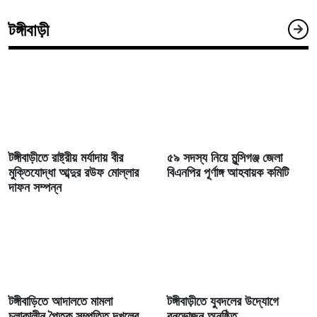
টঙ্গীবাড়ী
টঙ্গীবাড়ীতে রাষ্ট্রীয় মর্যাদায় বীর
৫৯ সদস্য নিয়ে মুন্সিগঞ্জ জেলা
মুক্তিযোদ্ধা আব্দুর রউফ মোল্লার
বিএনপির পূর্ণাঙ্গ আহবায়ক কমিটি
দাফন সম্পন্ন
টঙ্গীবাড়িতে আদালতে মামলা
টঙ্গীবাড়ীতে যুবদলের উদ্যোগে
চলাকালীন পৈতৃক সম্পত্তি দখলের
বনভোজন অনুষ্ঠিত