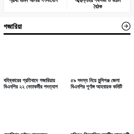
প্রার্থী মমিন আলীর গণসংযোগ
আব্দুল্লাহর পথসভা ও উঠান
বৈঠক
গজারিয়া
বহিষ্কারের প্রতিবাদে গজারিয়ায়
৫৯ সদস্য নিয়ে মুন্সিগঞ্জ জেলা
বিএনপির ২২ নেতাকর্মীর পদত্যাগ
বিএনপির পূর্ণাঙ্গ আহবায়ক কমিটি