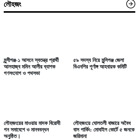
লৌহজং
মুন্সীগঞ্জ-১ আসনে স্বতন্ত্র প্রার্থী
৫৯ সদস্য নিয়ে মুন্সিগঞ্জ জেলা
আলহাজ্ব মমিন আলীর ব্যাপক
বিএনপির পূর্ণাঙ্গ আহবায়ক কমিটি
গণসংযোগ ও পথসভা
লৌহজংয়ের মাওয়ায় মাদক বিরোধী
লৌহজংয়ে ঘোলতলী বাজারে অবৈধ
গন সমাবেশে ও মানববন্ধন
বাস পার্কিং: মোবাইল কোর্টে ৫ জনকে
অনুষ্ঠিত।
জরিমানা