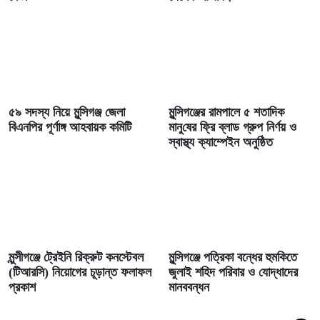
৫৯ সদস্য নিয়ে মুন্সিগঞ্জ জেলা
মুন্সিগঞ্জের রামপালে ৫ শতা‌দিক
বিএনপির পূর্ণাঙ্গ আহবায়ক কমিটি
মানু‌ষের ফ্রি ব্লাড গ্রুপ নির্ণয় ও
স্বাস্থ্য ক্যাম্পেইন অনুষ্ঠিত
মুন্সীগঞ্জে ট্রেইনি রিক্রুট কনস্টেবল
মুন্সিগঞ্জে পত্রিকা বন্ধের হুমকিতে
(টিআরসি) নিয়োগের চূড়ান্ত ফলাফল
জুলাই শহিদ পরিবার ও যোদ্ধাদের
প্রকাশ
মানববন্ধন