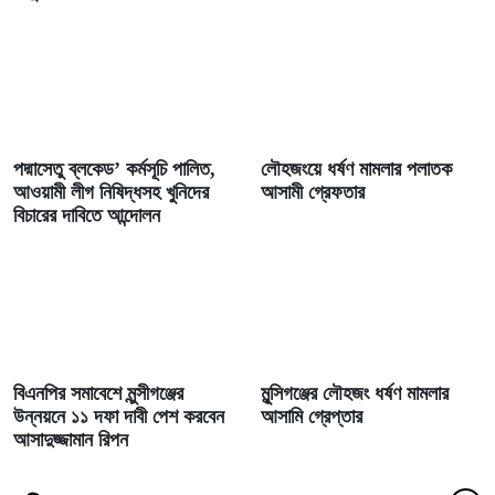
পদ্মাসেতু ব্লকেড’ কর্মসূচি পালিত,
লৌহজংয়ে ধর্ষণ মামলার পলাতক
আওয়ামী লীগ নিষিদ্ধসহ খুনিদের
আসামী গ্রেফতার
বিচারের দাবিতে আন্দোলন
বিএনপির সমাবেশে মুন্সীগঞ্জের
মুন্সিগঞ্জের লৌহজং ধর্ষণ মামলার
উন্নয়নে ১১ দফা দাবী পেশ করবেন
আসামি গ্রেপ্তার
আসাদুজ্জামান রিপন