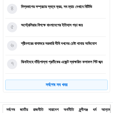
৪
বিশ্বকাপের সম্প্রচার স্বত্ব ক্রয়, সব ম্যাচ দেখাবে বিটিভি
৫
অস্ট্রেলিয়ার বিপক্ষে বাংলাদেশের ইতিহাস গড়া জয়
৬
শ্রীনগরের বালাশুরে সরকারি দীঘি দখলের চেষ্টা থানায় অভিযোগ
৭
ঝিনাইদহে দাঁড়িপাল্লা প্রতীকের এজেন্ট স্বাক্ষরিত ফলাফল শিট জব্দ
৮
ত্রয়োদশ জাতীয় নির্বাচন, শান্তিপূর্ণ ও নিরপেক্ষ হোক
সর্বশেষ সব খবর
৯
ইশরাকের আসনে ভোটকেন্দ্রে ঢুকে প্রিজাইডিং অফিসারের ওপর
হামলা বিএনপি নেতাকর্মীদের
সর্বশেষ
জাতীয়
রাজনীতি
সারাদেশ
অর্থনীতি
মুন্সীগঞ্জ
ধর্ম
আন্তর্জা