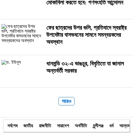
মোকাবিলা করতে হবে: গণসংহতি আন্দোলন
ফের ছাত্রদের উপর গুলি, প্রতিবাদে স্বরাষ্ট্র
উপদেষ্টার বাসভবনের সামনে সমন্বয়কদের
অবস্থান
ধানমন্ডি ৩২-এ ভাঙচুর, বিবৃতিতে যা জানাল
অন্তর্বর্তী সরকার
আরও
সর্বশেষ
জাতীয়
রাজনীতি
সারাদেশ
অর্থনীতি
মুন্সীগঞ্জ
ধর্ম
আন্তর্জা