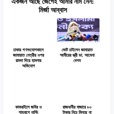
একজন আছে জেগেই আমার নাম নেন:
মির্জা আব্বাস
ঢাকায় গণসংযোগকালে
ভোট চাইলেন জামায়াত
জামায়াত নেত্রীর ওপর
আমীরের স্ত্রী ডা. আমেনা
রামদা দিয়ে হামলার
বেগম
অভিযোগ
কাকরাইলে জবির ও
রাজধানীর বাজারে ৮০
শাহবাগে নার্সিং
টাকার নিচে মিলছে না