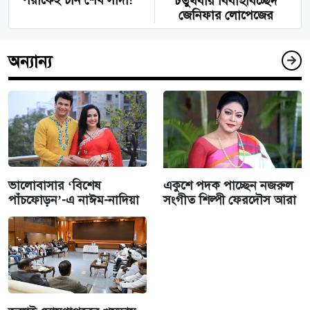
পরীকেই চান শেখ সাদী!
চতুর্থবার বিবাহবিচ্ছেদ
জেনিফার লোপেজের
অন্যান্য
ভালোবাসার ‘বিশেষ
একুশে পদক পাচ্ছেন নজরুল
পাঁচফোড়ন’-এ নাঈম-নাদিয়া
সংগীত শিল্পী ফেরদৌস আরা