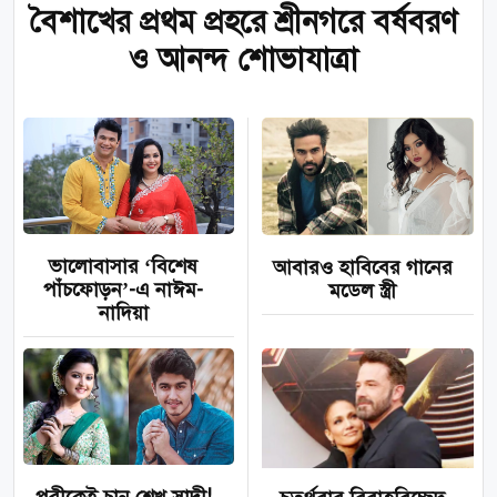
বৈশাখের প্রথম প্রহরে শ্রীনগরে বর্ষবরণ
ও আনন্দ শোভাযাত্রা
ভালোবাসার ‘বিশেষ
আবারও হাবিবের গানের
পাঁচফোড়ন’-এ নাঈম-
মডেল স্ত্রী
নাদিয়া