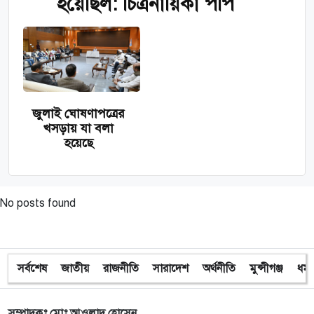
হয়েছিল: চিত্রনায়িকা পপি
জুলাই ঘোষণাপত্রের
খসড়ায় যা বলা
হয়েছে
No posts found
সর্বশেষ
জাতীয়
রাজনীতি
সারাদেশ
অর্থনীতি
মুন্সীগঞ্জ
ধর্ম
সম্পাদকঃ মোঃ আওলাদ হোসেন