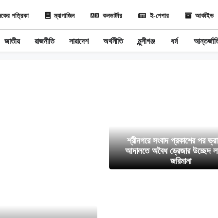
কের পত্রিকা
ম্যাগাজিন
কনভার্টার
ই-পেপার
আর্কাইভ
জাতীয়
রাজনীতি
সারাদেশ
অর্থনীতি
মুন্সীগঞ্জ
ধর্ম
আন্তর্জা
শ্রীনগরে সংবাদ প্রকাশের পর ভ্রা
আদালতে অবৈধ ড্রেজার উচ্ছেদ লক
জরিমানা