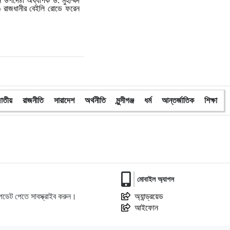
 উপদেষ্টা অধ্যাপক ড. মুহাম্মদ
ি) রাজধানীর বেইলি রোডে ফরেন
াতীয়
রাজনীতি
সারাদেশ
অর্থনীতি
মুন্সীগঞ্জ
ধর্ম
আন্তর্জাতিক
শিক্ষা
মোবাইল অ্যাপস
ডেট পেতে সাবস্ক্রাইব করুন।
অ্যান্ড্রয়েড
আইফোন