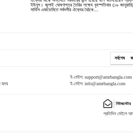
ঐক্যের মাঝে অন্তর্বর্তী সরকারের জন্ম হয়েছে বলে জানিয়েছেন প্রধান
ইউনূস। জুলাই ঘোষণাপত্র তৈরির লক্ষ্যে বৃহস্পতিবার (১৬ জানুয়ার
সার্ভিস একাডেমিতে সর্বদলীয় ঐক্যের বৈঠকে…
সর্বশেষ
জ
ই-মেইল: support@amrbangla.com
ম হৃদয়
ই-মেইল: info@amrbangla.com
নিউজলেটার
প্রতিদিন মেইলে আপ