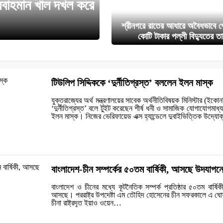
্রবাহমান খাল দখল করে
শ্রীনগরে রাতের আধারে অবৈধভাবে 
কোটি টাকার পল্লী বিদ্যুতের ত
টিউলিপ সিদ্দিককে ‘দুর্নীতিগ্রস্ত’ বললেন ইলন মাস্ক
যুক্তরাজ্যের অর্থ মন্ত্রণালয়ের সাবেক অর্থনীতিবিষয়ক মিনিস্টার (ইকো
‘দুর্নীতিগ্রস্ত’ বলে টুইট করেছেন শীর্ষ ধনী ও সামাজিক যোগাযোগমাধ্যম
ইলন মাস্ক। নিজের ভেরিফায়েড এক্স হ্যান্ডেলে দুবাইভিত্তিক উদ্য
বাংলাদেশ-চীন সম্পর্কের ৫০তম বার্ষিকী, আসছে উদযাপন
বাংলাদেশ ও চীনের মধ্যে কূটনৈতিক সম্পর্ক প্রতিষ্ঠার ৫০তম বার্ষি
আসছে। পররাষ্ট্র উপদেষ্টা এম তৌহিদ হোসেনের চীন সফরকালে এ ঘোষ
চীনা রাষ্ট্রদূত ইয়াও ওয়েন…