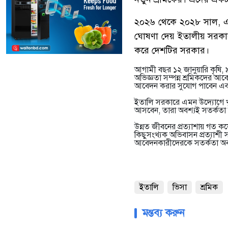
২০২৬ থেকে ২০২৮ সাল, এই
ঘোষণা দেয় ইতালীয় সরকার
করে দেশটির সরকার।
আগামী বছর ১২ জানুয়ারি কৃষি, ৯ ফেব
অভিজ্ঞতা সম্পন্ন শ্রমিকদের 
আবেদন করার সুযোগ পাবেন এব
ইতালি সরকারে এমন উদ্যোগে খু
আসবেন, তারা অবশ্যই সতর্কতা অ
উন্নত জীবনের প্রত্যাশায় গত 
কিছুসংখ্যক অভিবাসন প্রত্যাশ
আবেদনকারীদেরকে সতর্কতা অবলম্
ইতালি
ভিসা
শ্রমিক
মন্তব্য করুন