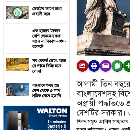
ভোটের আগে চাঙা
প্রবাসী আয়
এক হাজার টাকার
বেশি লেনদেন করা
যাবে না বিকাশ-নগদ-
রকেটে
সব রেকর্ড ভেঙে আজ
যে দামে বিক্রি হবে
সোনা
আগামী তিন বছরে প
বাংলাদেশসহ ৩৪
দেশ থেকে ৫ লাখ
বাংলাদেশসহ বিশ্
শ্রমিক নেবে ইতালি
অস্থায়ী পদ্ধতিতে
দেশটির সরকার। এ
শিল্প সমৃদ্ধ প্রাচীন সভ্যত
নতুন শ্রমিকের। এদের একট