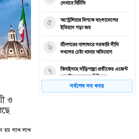
দেখাবে বিটিভি
৫
অস্ট্রেলিয়ার বিপক্ষে বাংলাদেশের
ইতিহাস গড়া জয়
৬
শ্রীনগরের বালাশুরে সরকারি দীঘি
দখলের চেষ্টা থানায় অভিযোগ
৭
ঝিনাইদহে দাঁড়িপাল্লা প্রতীকের এজেন্ট
স্বাক্ষরিত ফলাফল শিট জব্দ
সর্বশেষ সব খবর
৮
ত্রয়োদশ জাতীয় নির্বাচন, শান্তিপূর্ণ ও
য়ী ও
নিরপেক্ষ হোক
েছে
৯
ইশরাকের আসনে ভোটকেন্দ্রে ঢুকে
প্রিজাইডিং অফিসারের ওপর হামলা
়োজন হয় লাখ লাখ
বিএনপি নেতাকর্মীদের