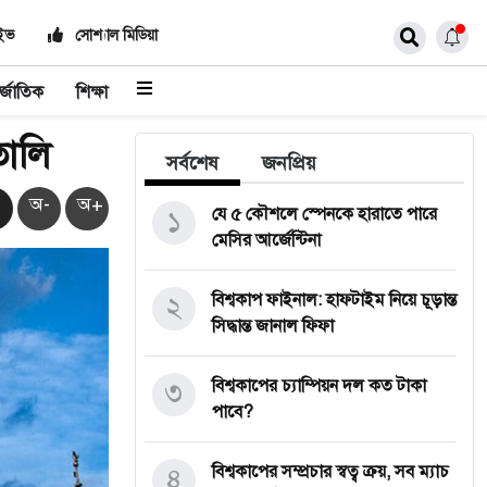
াইভ
সোশ্যাল মিডিয়া
র্জাতিক
শিক্ষা
তালি
সর্বশেষ
জনপ্রিয়
অ-
অ+
১
যে ৫ কৌশলে স্পেনকে হারাতে পারে
মেসির আর্জেন্টিনা
২
বিশ্বকাপ ফাইনাল: হাফটাইম নিয়ে চূড়ান্ত
সিদ্ধান্ত জানাল ফিফা
৩
বিশ্বকাপের চ্যাম্পিয়ন দল কত টাকা
পাবে?
৪
বিশ্বকাপের সম্প্রচার স্বত্ব ক্রয়, সব ম্যাচ