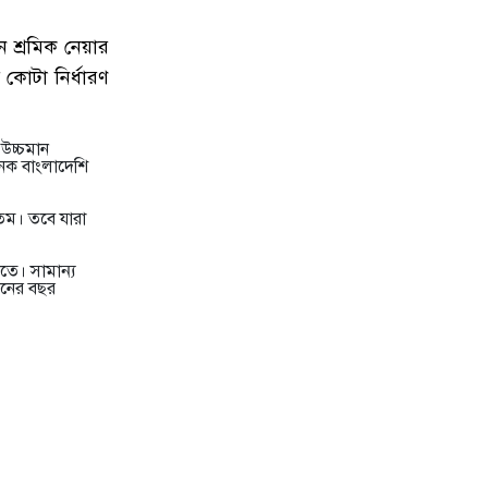
১০
অবরুদ্ধ জামায়াত নেতাকে উদ্ধার
 শ্রমিক নেয়ার
করলেন এনসিপি নেত্রী ডা. মিতু
কোটা নির্ধারণ
১১
ভোটকেন্দ্রের সামনে বস্তাভর্তি টাকাসহ
ও উচ্চমান
স্বেচ্ছাসেবকদল নেতা আটক
নেক বাংলাদেশি
১২
গোপালগঞ্জে ডিসির বাসভবনের সামনে
তম। তবে যারা
ককটেল বিস্ফোরণ
তে। সামান্য
মনের বছর
১৩
সন্ত্রাসীদের ব্যবস্থা না নেওয়া হলে আমার
পক্ষে নির্বাচন করা সম্ভব নয় : ভিপি নূর
১৪
নির্বাচনী নিরাপত্তা পর্যবেক্ষণে ফরিদপুর
ও মুন্সীগঞ্জে বিজিবি মহাপরিচালকের
বেইজ ক্যাম্প পরিদর্শন