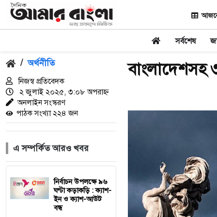
আজকের
সর্বশেষ
জ
/
অর্থনীতি
বাংলাদেশসহ ৩
নিজস্ব প্রতিবেদক
২ জুলাই ২০২৫, ৩:০৮ অপরাহ্ন
অনলাইন সংস্করণ
পাঠক সংখ্যা ২২৪ জন
এ সম্পর্কিত আরও খবর
নির্বাচন উপলক্ষে ৯৬
ঘণ্টা কড়াকড়ি : ক্যাশ-
ইন ও ক্যাশ-আউট
বন্ধ