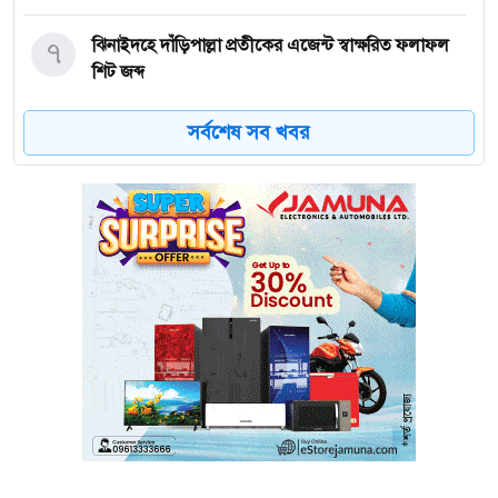
৭
ঝিনাইদহে দাঁড়িপাল্লা প্রতীকের এজেন্ট স্বাক্ষরিত ফলাফল
শিট জব্দ
সর্বশেষ সব খবর
৮
ত্রয়োদশ জাতীয় নির্বাচন, শান্তিপূর্ণ ও নিরপেক্ষ হোক
৯
ইশরাকের আসনে ভোটকেন্দ্রে ঢুকে প্রিজাইডিং অফিসারের
ওপর হামলা বিএনপি নেতাকর্মীদের
১০
অবরুদ্ধ জামায়াত নেতাকে উদ্ধার করলেন এনসিপি নেত্রী ডা.
মিতু
১১
ভোটকেন্দ্রের সামনে বস্তাভর্তি টাকাসহ স্বেচ্ছাসেবকদল নেতা
আটক
১২
গোপালগঞ্জে ডিসির বাসভবনের সামনে ককটেল বিস্ফোরণ