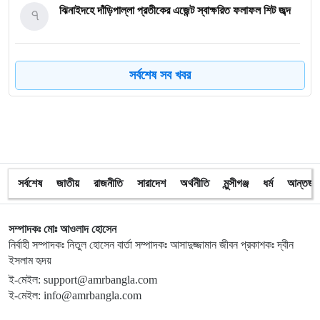
৭
ঝিনাইদহে দাঁড়িপাল্লা প্রতীকের এজেন্ট স্বাক্ষরিত ফলাফল শিট জব্দ
৮
ত্রয়োদশ জাতীয় নির্বাচন, শান্তিপূর্ণ ও নিরপেক্ষ হোক
সর্বশেষ সব খবর
৯
ইশরাকের আসনে ভোটকেন্দ্রে ঢুকে প্রিজাইডিং অফিসারের ওপর
হামলা বিএনপি নেতাকর্মীদের
১০
অবরুদ্ধ জামায়াত নেতাকে উদ্ধার করলেন এনসিপি নেত্রী ডা. মিতু
সর্বশেষ
জাতীয়
রাজনীতি
সারাদেশ
অর্থনীতি
মুন্সীগঞ্জ
ধর্ম
আন্তর্জা
১১
ভোটকেন্দ্রের সামনে বস্তাভর্তি টাকাসহ স্বেচ্ছাসেবকদল নেতা আটক
সম্পাদকঃ মোঃ আওলাদ হোসেন
নির্বাহী সম্পাদকঃ নিতুল হোসেন বার্তা সম্পাদকঃ আসাদুজ্জামান জীবন প্রকাশকঃ দ্বীন
ইসলাম হৃদয়
১২
গোপালগঞ্জে ডিসির বাসভবনের সামনে ককটেল বিস্ফোরণ
ই-মেইল: support@amrbangla.com
ই-মেইল: info@amrbangla.com