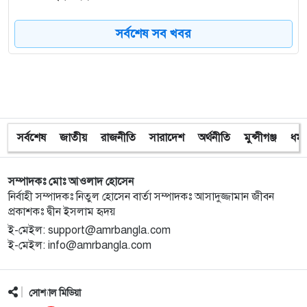
সর্বশেষ সব খবর
৮
ত্রয়োদশ জাতীয় নির্বাচন, শান্তিপূর্ণ ও নিরপেক্ষ হোক
৯
ইশরাকের আসনে ভোটকেন্দ্রে ঢুকে প্রিজাইডিং অফিসারের
ওপর হামলা বিএনপি নেতাকর্মীদের
সর্বশেষ
জাতীয়
রাজনীতি
সারাদেশ
অর্থনীতি
মুন্সীগঞ্জ
ধর্ম
১০
অবরুদ্ধ জামায়াত নেতাকে উদ্ধার করলেন এনসিপি নেত্রী ডা.
মিতু
সম্পাদকঃ মোঃ আওলাদ হোসেন
১১
ভোটকেন্দ্রের সামনে বস্তাভর্তি টাকাসহ স্বেচ্ছাসেবকদল নেতা
নির্বাহী সম্পাদকঃ নিতুল হোসেন বার্তা সম্পাদকঃ আসাদুজ্জামান জীবন
আটক
প্রকাশকঃ দ্বীন ইসলাম হৃদয়
ই-মেইল: support@amrbangla.com
ই-মেইল: info@amrbangla.com
১২
গোপালগঞ্জে ডিসির বাসভবনের সামনে ককটেল বিস্ফোরণ
সোশ্যাল মিডিয়া
১৩
সন্ত্রাসীদের ব্যবস্থা না নেওয়া হলে আমার পক্ষে নির্বাচন করা