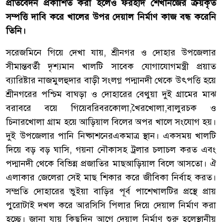
প্রতিবেদন
প্রকাশিত
করা
হলেও
ফরহাদ
শেখ
নিজের
ক্রয়কৃত
সম্পত্তি
দাবি
করে
খালের
উপর
দেয়াল
নির্মাণ
কাজ
বন্ধ
করেনি
তিনি।
সরেজমিনে
গিয়ে
দেখা
যায়
,
শ্রীনগর
ও
দোহার
উপজেলার
সীমান্তবর্তী
দৃশ্যমান
খালটি
সাবেক
যোগাযোগমন্ত্রী
প্রয়াত
ব্যারিষ্টার
নাজমুল
হুদার
বাড়ী
সংলগ্ন
পদ্মানদী
থেকে
উৎপত্তি
হয়ে
শ্রীনগরের
পশ্চিম
বাঘড়া
ও
দোহারের
বেথুয়া
দুই
গ্রামের
মাঝ
বরাবরে
বয়ে
গিয়ে
বরিবরকোলা
,
খৈরখোলা
,
বালুরচক
ও
চিনারখোলা
গ্রাম
হয়ে
আড়িয়াল
বিলের
অপর
খালে
সংযোগ
হয়।
দুই
উপজেলার
পানি
নিষ্কাশনের
একমাত্র
স্থান।
একসময়
খালটি
দিয়ে
বড়
বড়
ঘাসি
,
গয়না
নৌকাসহ
ট্রলার
চলাচল
করত
এবং
পদ্মানদী
থেকে
বিভিন্ন
প্রজাতির
মাছ
আড়িয়াল
বিলে
আসতো।
ঐ
এলাকার
জেলেরা
সেই
মাছ
শিকার
করে
জীবিকা
নির্বাহ
করত।
সম্প্রতি
দোহারের
ভুইয়া
বাড়ির
পূর্ব
পাশে
খালটির
প্রস্থে
প্রায়
পুরোটাই
দখল
করে
আরসিসি
পিলার
দিয়ে
দেয়াল
নির্মাণ
করা
হচ্ছে।
জানা
যায়
কিছুদিন
আগে
দেয়াল
নির্মাণ
শুরু
হলে
স্থানীয়