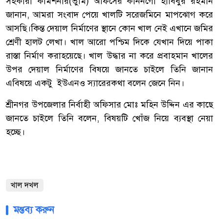
সহকারী
কমিশনার
(
ভুমি
)
অফিসের
কাননগো
হাবিবুর
রহমান
জানান
,
আমরা
সংবাদ
পেয়ে
খালটি
সরেজমিনে
মাপঝোগ
করে
আসছি।
কিন্ত
দেয়াল
নির্মাণের
স্থানে
কোন
খাল
নেই
এখানে
জমির
শ্রেণী
হালট
লেখা।
খাল
আরো
পশ্চিম
দিকে
যেখান
দিয়ে
পাকা
রাস্তা
নির্মাণ
করা
হয়েছে।
খাল
উদ্ধার
না
করে
প্রবাহমান
খালের
উপর
দেয়াল
নির্মাণের
বিষয়ে
জানতে
চাইলে
তিনি
জানান
এবিষয়ে
একটু
ইউএনও
স্যারের
কথা
বলেন
জেনে
নিন।
শ্রীনগর
উপজেলার
নির্বাহী
অফিসার
মোঃ
মহিন
উদ্দিন
এর
কাছে
জানতে
চাইলে
তিনি
বলেন
,
বিষয়টি
খোঁজ
নিয়ে
ব্যবস্থা
নেয়া
হচ্ছে।
খাল দখল
মন্তব্য করুন