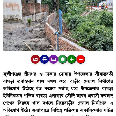
মুন্সীগঞ্জের
শ্রীনগর
ও
ঢাকার
দোহার
উপজেলার
সীমান্তবর্তী
বাঘড়া
প্রবাহমান
খাল
দখল
করে
বাড়ীর
দেয়াল
নির্মাণের
অভিযোগ
উঠেছে।
গত
কয়েক
সপ্তাহ
ধরে
উপজেলার
বাঘড়া
ইউনিয়নের
পশ্চিম
বাঘড়া
এলাকার
সৌদি
আরব
প্রবাসী
ফরহাদ
শেখের
বিরুদ্ধে
খাল
দখলে
নিয়ে
বাড়ীর
দেয়াল
নির্মাণের
এ
অভিযোগ
উঠে।
এব্যাপারে
বিভিন্ন
পত্রিকায়
একাধিকবার
সচিত্র