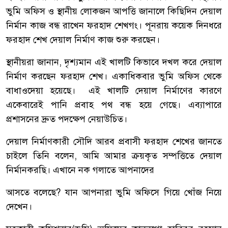
ভুমি
অফিস
ও
স্থানীয়
লোকজন
আপত্তি
জানালে
কিছিদিন
দেয়াল
নির্মান
কাজ
বন্ধ
রাখেন
ফরহাদ
শেখগং।
পূনরায়
কয়েক
দিন
ধরে
ফরহাদ
শেখ
দেয়াল
নির্মাণ
কাজ
শুরু
করছেন।
স্থানীয়রা
জানান
,
দৃশ্যমান
এই
খালটি
কিভাবে
দখল
করে
দেয়াল
নির্মাণ
করছেন
ফরহাদ
শেখ।
একাধিকবার
ভুমি
অফিস
থেকে
বাধাও
দেয়া
হয়েছে।
এই
খালটি
দেয়াল
নির্মাণের
কারণে
একেবারেই
পানি
প্রবাহ
পথ
বন্ধ
হয়ে
গেছে।
এব্যাপারে
প্রশাসনের
দ্রুত
পদক্ষেপ
নেয়া
উচিত।
দেয়াল
নির্মাণকারী
সৌদি
আরব
প্রবাসী
ফরহাদ
শেখের
জানতে
চাইলে
তিনি
বলেন
,
আমি
আমার
ক্রয়কৃত
সম্পত্তিতে
দেয়াল
নির্মান
করছি।
এখানে
নক
গলাতে
আপনাদের
আসতে
বলেছে
?
যান
আপনারা
ভুমি
অফিসে
গিয়ে
খোঁজ
নিয়ে
দেখেন।