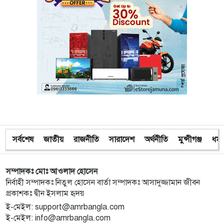
১০
অবরুদ্ধ জামায়াত নেতাকে উদ্ধার করলেন এনসিপি নেত্রী ডা.
মিতু
১১
ভোটকেন্দ্রের সামনে বস্তাভর্তি টাকাসহ স্বেচ্ছাসেবকদল নেতা
আটক
১২
গোপালগঞ্জে ডিসির বাসভবনের সামনে ককটেল বিস্ফোরণ
১৩
সন্ত্রাসীদের ব্যবস্থা না নেওয়া হলে আমার পক্ষে নির্বাচন করা
সর্বশেষ
জাতীয়
রাজনীতি
সারাদেশ
অর্থনীতি
মুন্সীগঞ্জ
ধর্ম
সম্ভব নয় : ভিপি নূর
সম্পাদকঃ মোঃ আওলাদ হোসেন
১৪
নির্বাচনী নিরাপত্তা পর্যবেক্ষণে ফরিদপুর ও মুন্সীগঞ্জে বিজিবি
নির্বাহী সম্পাদকঃ নিতুল হোসেন বার্তা সম্পাদকঃ আসাদুজ্জামান জীবন
মহাপরিচালকের বেইজ ক্যাম্প পরিদর্শন
প্রকাশকঃ দ্বীন ইসলাম হৃদয়
ই-মেইল: support@amrbangla.com
১৫
প্রধান উপদেষ্টাসহ উপদেষ্টাদের সম্পদ বিবরণী প্রকাশ
ই-মেইল: info@amrbangla.com