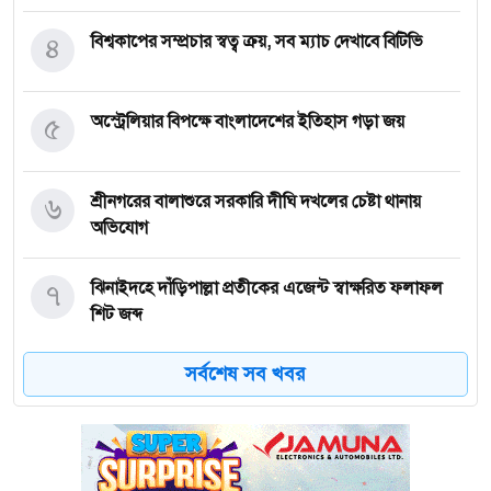
৪
বিশ্বকাপের সম্প্রচার স্বত্ব ক্রয়, সব ম্যাচ দেখাবে বিটিভি
৫
অস্ট্রেলিয়ার বিপক্ষে বাংলাদেশের ইতিহাস গড়া জয়
৬
শ্রীনগরের বালাশুরে সরকারি দীঘি দখলের চেষ্টা থানায়
অভিযোগ
৭
ঝিনাইদহে দাঁড়িপাল্লা প্রতীকের এজেন্ট স্বাক্ষরিত ফলাফল
শিট জব্দ
সর্বশেষ সব খবর
৮
ত্রয়োদশ জাতীয় নির্বাচন, শান্তিপূর্ণ ও নিরপেক্ষ হোক
৯
ইশরাকের আসনে ভোটকেন্দ্রে ঢুকে প্রিজাইডিং অফিসারের
ওপর হামলা বিএনপি নেতাকর্মীদের