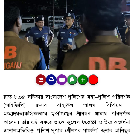
রাত
৮
.
০৫
ঘটিকায়
বাংলাদেশ
পুলিশের
মহা
–
পুলিশ
পরিদর্শক
(
আইজিপি
)
জনাব
বাহারুল
আলম
বিপিএম
মহোদয়
আকস্মিকভাবে
মুন্সীগঞ্জের
শ্রীনগর
থানায়
পরিদর্শনে
আসেন।
তাঁর
এই
সফরে
তাকে
ফুলেল
শুভেচ্ছা
ও
উষ্ণ
অভ্যর্থনা
জানান
অতিরিক্ত
পুলিশ
সুপার
(
শ্রীনগর
সার্কেল
)
জনাব
আনিছুর