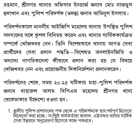
রহমান
,
শ্রীনগর
থানার
অফিসার
ইনচার্জ
জনাব
মোঃ
নাজমুল
হুদা
খান
এবং
পুলিশ
পরিদর্শক
(
তদন্ত
)
জনাব
আমিনুল
ইসলাম।
পরিদর্শনকালে
মাননীয়
আইজিপি
মহোদয়
থানায়
উপস্থিত
পুলিশ
সদস্যদের
সঙ্গে
কুশল
বিনিময়
করেন
এবং
থানার
সার্বিক
কার্যক্রম
সম্পর্কে
খোঁজখবর
নেন।
তিনি
বিশেষভাবে
থানায়
আগত
সেবা
প্রার্থীদের
সেবা
প্রদান
পদ্ধতি
—
বিশেষত
অনলাইন
জিডি
ও
অন্যান্য
নাগরিকসেবা
কীভাবে
প্রদান
করা
হয়
সে
বিষয়ে
খোঁজখবর
নেন
এবং
প্রয়োজনীয়
দিকনির্দেশনা
প্রদান
করেন।
পরিদর্শনের
শেষে
,
সময়
২০
.
২৫
ঘটিকায়
মহা
–
পুলিশ
পরিদর্শক
জনাব
বাহারুল
আলম
বিপিএম
মহোদয়
শ্রীনগর
থানা
থেকে
ঢাকার
উদ্দেশ্যে
রওনা
হন।
স্থানীয়
পুলিশ
প্রশাসনের
পক্ষ
থেকে
এ
পরিদর্শনকে
তাৎপর্যপূর্ণ
হিসেবে
বিবেচনা
করা
হচ্ছে।
সংশ্লিষ্ট
কর্মকর্তারা
জানান
,
এই
সফর
থানার
সার্বিক
সেবা
উন্নয়নে
অনুপ্রেরণা
হিসেবে
কাজ
প
করবে।