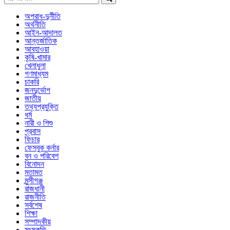
অপরাধ-দুর্নীতি
অর্থনীতি
আইন-আদালত
আন্তর্জাতিক
আবহাওয়া
কৃষি-খামার
খেলাধুলা
গণমাধ্যম
চাকরি
জনদুর্ভোগ
জাতীয়
তথ্যপ্রযুক্তি
ধর্ম
নারী ও শিশু
প্রবাস
ফিচার
ফেসবুক কর্নার
বন ও পরিবেশ
বিনোদন
মতামত
মুন্সীগঞ্জ
রাজধানী
রাজনীতি
সর্বশেষ
শিক্ষা
সম্পাদকীয়
সংস্কৃতি