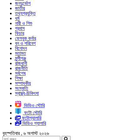
জনদুর্ভোগ
জাতীয়
তথ্যপ্রযুক্তি
ধর্ম
নারী ও শিশু
প্রবাস
ফিচার
ফেসবুক কর্নার
বন ও পরিবেশ
বিনোদন
মতামত
মুন্সীগঞ্জ
রাজধানী
রাজনীতি
সর্বশেষ
শিক্ষা
সম্পাদকীয়
সংস্কৃতি
স্বাস্থ্য-চিকিৎসা
ভিডিও স্টোরি
ফটো স্টোরি
ফটোগ্যালারি
ভিডিও গ্যালারি
বৃহস্পতিবার , ৬ অগাস্ট ২০২৬