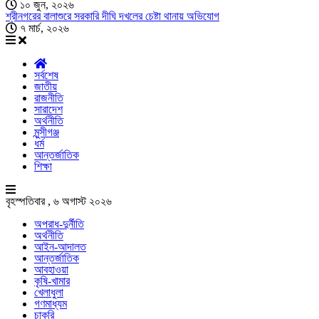
১০ জুন, ২০২৬
শ্রীনগরের বালাশুরে সরকারি দীঘি দখলের চেষ্টা থানায় অভিযোগ
৭ মার্চ, ২০২৬
সর্বশেষ
জাতীয়
রাজনীতি
সারাদেশ
অর্থনীতি
মুন্সীগঞ্জ
ধর্ম
আন্তর্জাতিক
শিক্ষা
বৃহস্পতিবার , ৬ অগাস্ট ২০২৬
অপরাধ-দুর্নীতি
অর্থনীতি
আইন-আদালত
আন্তর্জাতিক
আবহাওয়া
কৃষি-খামার
খেলাধুলা
গণমাধ্যম
চাকরি