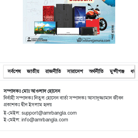
১০
মিতু
১১
ভোটকেন্দ্রের সামনে বস্তাভর্তি টাকাসহ স্বেচ্ছাসেবকদল নেতা
আটক
১২
গোপালগঞ্জে ডিসির বাসভবনের সামনে ককটেল বিস্ফোরণ
১৩
সন্ত্রাসীদের ব্যবস্থা না নেওয়া হলে আমার পক্ষে নির্বাচন করা
সর্বশেষ
জাতীয়
রাজনীতি
সারাদেশ
অর্থনীতি
মুন্সীগঞ্জ
ধর্ম
সম্ভব নয় : ভিপি নূর
সম্পাদকঃ মোঃ আওলাদ হোসেন
১৪
নির্বাচনী নিরাপত্তা পর্যবেক্ষণে ফরিদপুর ও মুন্সীগঞ্জে বিজিবি
নির্বাহী সম্পাদকঃ নিতুল হোসেন বার্তা সম্পাদকঃ আসাদুজ্জামান জীবন
মহাপরিচালকের বেইজ ক্যাম্প পরিদর্শন
প্রকাশকঃ দ্বীন ইসলাম হৃদয়
ই-মেইল: support@amrbangla.com
১৫
প্রধান উপদেষ্টাসহ উপদেষ্টাদের সম্পদ বিবরণী প্রকাশ
ই-মেইল: info@amrbangla.com