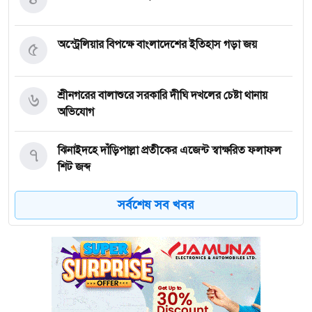
৫
অস্ট্রেলিয়ার বিপক্ষে বাংলাদেশের ইতিহাস গড়া জয়
৬
শ্রীনগরের বালাশুরে সরকারি দীঘি দখলের চেষ্টা থানায়
অভিযোগ
৭
ঝিনাইদহে দাঁড়িপাল্লা প্রতীকের এজেন্ট স্বাক্ষরিত ফলাফল
শিট জব্দ
সর্বশেষ সব খবর
৮
ত্রয়োদশ জাতীয় নির্বাচন, শান্তিপূর্ণ ও নিরপেক্ষ হোক
৯
ইশরাকের আসনে ভোটকেন্দ্রে ঢুকে প্রিজাইডিং অফিসারের
ওপর হামলা বিএনপি নেতাকর্মীদের
অবরুদ্ধ জামায়াত নেতাকে উদ্ধার করলেন এনসিপি নেত্রী ডা.