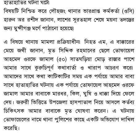
হাতাহাতির ঘটনা ঘটে৷
বিষয়টি নিশ্চিত করে লৌহজং থানার ভারপ্রাপ্ত কর্মকর্তা (ওসি)
হারুন অর রশীদ জানান, লাশের সুরতহাল শেষে ময়না তদন্তের
জন্য মুন্সীগঞ্জ মর্গে পাঠানো হয়েছে৷
এ বিষয়ে থানায় মামলা প্রক্রিয়াধীন৷ নিহত এম, এ বাক্কারের
মেয়ে জথী জানান, মৃত সিদ্দিক রহমানের ছেলে তোফায়েল
আহমেদ ওরফে জামাল (৫০) সাতঘড়িয়া মোড় রাস্তার পাশে
আমার সাথে কুরুচিপূর্ণ কথাবার্তা ও খারাপ আচরণ করে৷
আমাদের সাথে কথা কাটিকাটির সময় এক পর্যায়ে আমার বাবা
সাথে হাতাহাতির ঘটনায় এক পর্যায়ে তোফায়েল আহমেদ ওরফে
জামাল আমার বাবাকে মারধর, কিল, ঘুষি ও ধাক্কা দিয়ে ফেলে
দেয়। জরুরী ভিত্তিতে উপজেলা হাসপাতাল নিয়ে আসলে কর্তব্য
চিকিৎসক আমার বাবাকে মৃত ঘোষণা করেন। এ ঘটনায়
তোফায়েলের নামে থানা পুলিশের কাছে একটি অভিযোগ দাখিল
করেছি।