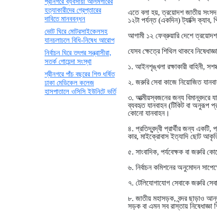
শ্রীনগরে ব্যবসায়ী আলমগীরের
হত্যাকারীদের গ্রেপ্তারের
এতে বলা হয়, ত্রয়োদশ জাতীয় সংসদ ন
দাবিতে মানববন্ধন
১২টা পর্যন্ত (একদিন) ট্যাক্সি ক্য
ভোট ঘিরে মোটরসাইকেলসহ
আগামী ১২ ফেব্রুয়ারি দেশে ত্রয়োদ
যানচলাচলে বিধি-নিষেধ আরোপ
যেসব ক্ষেত্রে শিথিল থাকবে নিষেধাজ্ঞ
নির্বাচন ঘিরে তৎপর সন্ত্রাসীরা,
সতর্ক গোয়েন্দা সংস্থা
১. আইনশৃঙ্খলা রক্ষাকারী বাহিনী, সশস্
শ্রীনগরে পাঁচ বছরের শিশু ধর্ষিত
২. জরুরি সেবা কাজে নিয়োজিত যানবাহ
ঢাকা মেডিকেল কলেজ
হাসপাতালে ওসিসি ইউনিটে ভর্তি
৩. আত্মীয়স্বজনের জন্য বিমানবন্দরে য
ব্যবহৃত যানবাহন (টিকিট বা অনুরূপ প্র
কোনো যানবাহন।
৪. প্রতিদ্বন্দ্বী প্রার্থীর জন্য একটি
কার, মাইক্রোবাস ইত্যাদি ছোট আকৃতি
৫. সাংবাদিক, পর্যবেক্ষক বা জরুরি ক
৬. নির্বাচন কমিশনের অনুমোদন সাপেক্
৭. টেলিযোগাযোগ সেবাকে জরুরি সেবা 
৮. জাতীয় মহাসড়ক, বন্দর ছাড়াও আন্ত
সড়ক বা এমন সব রাস্তায় নিষেধাজ্ঞা 