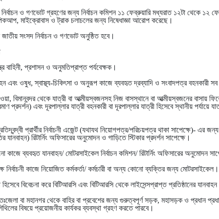
ির্বাচন ও গণভোট গ্রহণের জন্য নির্বাচন কমিশন ১১ ফেব্রুয়ারি মধ্যরাত ১২টা থেকে ১২ ফেব
াব, পিকআপ, মাইক্রোবাস ও ট্রাক চলাচলের জন্য নিষেধাজ্ঞা আরোপ করেছে।
শ জাতীয় সংসদ নির্বাচন ও গণভোট অনুষ্ঠিত হবে।
া
ত্র বাহিনী, প্রশাসন ও অনুমতিপ্রাপ্ত পর্যবেক্ষক।
ন এবং ওষুধ, স্বাস্থ্য-চিকিৎসা ও অনুরূপ কাজে ব্যবহৃত দ্রব্যাদি ও সংবাদপত্র বহনকারী স
াওয়া, বিমানবন্দর থেকে যাত্রী বা আত্মীয়স্বজনসহ নিজ বাসস্থানে বা আত্মীয়স্বজনের বাসায় ফি
মাণ প্রদর্শন) এবং দূরপাল্লার যাত্রী বহনকারী বা দূরপাল্লার যাত্রী হিসেবে স্থানীয় পর্যায়ে য
, প্রতিদ্বন্দ্বী প্রার্থীর নির্বাচনী এজেন্ট (যথাযথ নিয়োগপত্র/পরিচয়পত্র থাকা সাপেক্ষে)- এর জ
র যানবাহন) রিটার্নিং অফিসারের অনুমোদন ও গাড়িতে স্টিকার প্রদর্শন সাপেক্ষে।
োনো কাজে ব্যবহৃত যানবাহন/ মোটরসাইকেল নির্বাচন কমিশন/ রিটার্নিং অফিসারের অনুমোদন সাপ
ষে নির্বাচনী কাজে নিয়োজিত কর্মকর্তা/ কর্মচারী বা অন্য কোনো ব্যক্তির জন্য মোটরসাইকেল।
হিসেবে বিবেচনা করে বিটিআরসি এবং বিটিআরসি থেকে লাইসেন্সপ্রাপ্ত প্রতিষ্ঠানের যানবাহ
ঃজেলা বা মহানগর থেকে বাহির বা প্রবেশের জন্য গুরুত্বপূর্ণ সড়ক, মহাসড়ক ও প্রধান প্রধ
শিথিলের বিষয়ে প্রয়োজনীয় কার্যকর ব্যবস্থা গ্রহণ করতে পারবে।