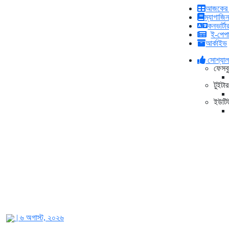
আজকের 
ম্যাগাজি
কনভার্টা
ই-পেপ
আর্কাইভ
সোশ্যাল 
ফেসব
টুইটা
ইউটিউ
| ৬ অগাস্ট, ২০২৬