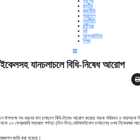
সর্বশেষ
জাতীয়
রাজনীতি
সারাদেশ
অর্থনীতি
মুন্সীগঞ্জ
ধর্ম
আন্তর্জাতিক
শিক্ষা
াইকেলসহ যানচলাচলে বিধি-নিষেধ আরোপ
াচন উপলক্ষে সব ধরনের যান চলাচলে বিধি-নিষেধ আরোপ করেছে সড়ক পরিবহন ও মহাসড়ক ব
 থেকে ১৩ ফেব্রুয়ারি মধ্যরাত পর্যন্ত (তিন দিন) মোটরসাইকেল চলাচলের ওপর নিষেধাজ্ঞা 
 প্রজ্ঞাপন জারি করা হয়েছে।