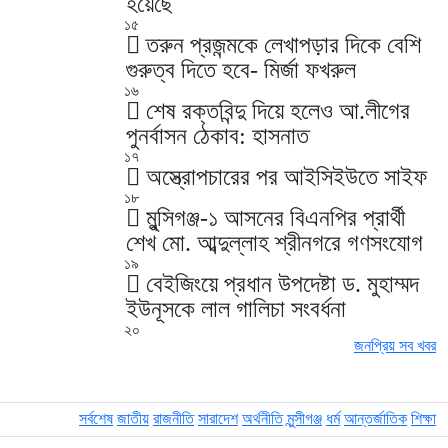
হয়েছে
১৫
তরুন প্রজন্মকে লেখাপড়ার দিকে বেশি
গুরুত্ব দিতে হবে- মির্জা ফখরুল
১৬
শেষ রক্তবিন্দু দিয়ে হলেও আ.লীগের
পুনর্বাসন ঠেকাব: হাসনাত
১৭
অস্ত্রোপচারের পর আইসিইউতে সাইফ
১৮
মুন্সিগঞ্জ-১ আসনের বিএনপির প্রার্থী
শেখ মো. আব্দুল্লাহ শ্রীনগরে গণসংযোগ
১৯
বেইজিংয়ে প্রধান উপদেষ্টা ড. মুহাম্মদ
ইউনূসকে লাল গালিচা সংবর্ধনা
২০
জনপ্রিয় সব খবর
সর্বশেষ
জাতীয়
রাজনীতি
সারাদেশ
অর্থনীতি
মুন্সীগঞ্জ
ধর্ম
আন্তর্জাতিক
শিক্ষা