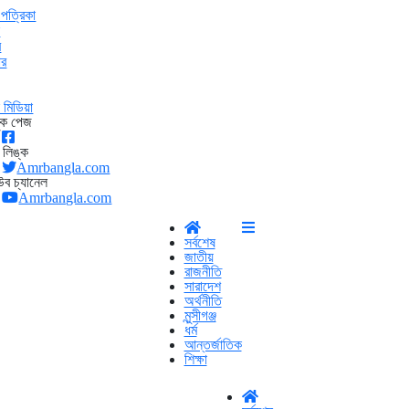
পত্রিকা
ন
র
ার
মিডিয়া
ুক পেজ
র লিঙ্ক
Amrbangla.com
ব চ্যানেল
Amrbangla.com
সর্বশেষ
জাতীয়
রাজনীতি
সারাদেশ
অর্থনীতি
মুন্সীগঞ্জ
ধর্ম
আন্তর্জাতিক
শিক্ষা