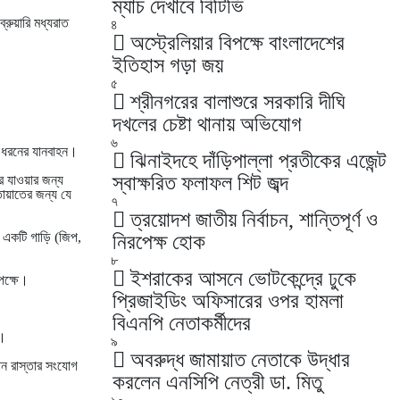
ম্যাচ দেখাবে বিটিভি
্রুয়ারি মধ্যরাত
৪
অস্ট্রেলিয়ার বিপক্ষে বাংলাদেশের
ইতিহাস গড়া জয়
৫
শ্রীনগরের বালাশুরে সরকারি দীঘি
দখলের চেষ্টা থানায় অভিযোগ
৬
ব ধরনের যানবাহন।
ঝিনাইদহে দাঁড়িপাল্লা প্রতীকের এজেন্ট
স্বাক্ষরিত ফলাফল শিট জব্দ
রে যাওয়ার জন্য
াতায়াতের জন্য যে
৭
ত্রয়োদশ জাতীয় নির্বাচন, শান্তিপূর্ণ ও
ন্য একটি গাড়ি (জিপ,
নিরপেক্ষ হোক
৮
ইশরাকের আসনে ভোটকেন্দ্রে ঢুকে
েক্ষে।
প্রিজাইডিং অফিসারের ওপর হামলা
বিএনপি নেতাকর্মীদের
ন।
৯
অবরুদ্ধ জামায়াত নেতাকে উদ্ধার
ান রাস্তার সংযোগ
করলেন এনসিপি নেত্রী ডা. মিতু