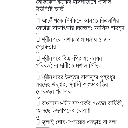
মেডিকেল কলেজ হাসপাতালে ওসিসি
ইউনিটে ভর্তি
৯
আ.লীগকে নির্বাচনে আনতে বিএনপির
নেতারা সাক্ষাৎকার দিচ্ছেন: আসিফ মাহমুদ
১০
শ্রীনগরে নাশকতা মামলায় ৫ জন
গ্রেফতার
১১
শ্রীনগরে বিএনপির মনোনয়ন
পরিবর্তনের দাবীতে মশাল মিছিল
১২
শ্রীনগরের উত্তর বালাসুরে গৃহবধূর
মরদেহ উদ্ধার, স্বামী-শ্বশুরবাড়ির
লোকজন পলাতক
১৩
বাংলাদেশ-চীন সম্পর্কের ৫০তম বার্ষিকী,
আসছে উদযাপনের ঘোষণা
১৪
জুলাই ঘোষণাপত্রের খসড়ায় যা বলা