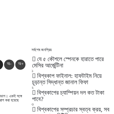
সর্বশেষ
জনপ্রিয়
যে ৫ কৌশলে স্পেনকে হারাতে পারে
অ-
অ+
মেসির আর্জেন্টিনা
১
বিশ্বকাপ ফাইনাল: হাফটাইম নিয়ে
চূড়ান্ত সিদ্ধান্ত জানাল ফিফা
২
বিশ্বকাপের চ্যাম্পিয়ন দল কত টাকা
িভাগ। একই সঙ্গে
পাবে?
আরোপ করা হয়েছে
৩
বিশ্বকাপের সম্প্রচার স্বত্ব ক্রয়, সব