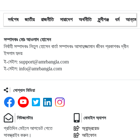
১৩
সন্ত্রাসীদের ব্যবস্থা না নেওয়া হলে আমার পক্ষে নির্বাচন করা সম্ভব
নয় : ভিপি নূর
সর্বশেষ
জাতীয়
রাজনীতি
সারাদেশ
অর্থনীতি
মুন্সীগঞ্জ
ধর্ম
আন্তর্জা
১৪
নির্বাচনী নিরাপত্তা পর্যবেক্ষণে ফরিদপুর ও মুন্সীগঞ্জে বিজিবি
সম্পাদকঃ মোঃ আওলাদ হোসেন
মহাপরিচালকের বেইজ ক্যাম্প পরিদর্শন
নির্বাহী সম্পাদকঃ নিতুল হোসেন বার্তা সম্পাদকঃ আসাদুজ্জামান জীবন প্রকাশকঃ দ্বীন
ইসলাম হৃদয়
১৫
প্রধান উপদেষ্টাসহ উপদেষ্টাদের সম্পদ বিবরণী প্রকাশ
ই-মেইল: support@amrbangla.com
ই-মেইল: info@amrbangla.com
১৬
নির্বাচন উপলক্ষে ৯৬ ঘণ্টা কড়াকড়ি : ক্যাশ-ইন ও ক্যাশ-আউট বন্ধ
সোশ্যাল মিডিয়া
১৭
নির্বাচনে ৬৫ থেকে ৭০ শতাংশ ভোট পড়তে পারে: ইসি আনোয়ারুল
নিউজলেটার
মোবাইল অ্যাপস
১৮
মঞ্জুরুল আহসান মুন্সীকে বিএনপির সব ধরণের পদ থেকে বহিষ্কার
প্রতিদিন মেইলে আপডেট পেতে
অ্যান্ড্রয়েড
সাবস্ক্রাইব করুন।
আইফোন