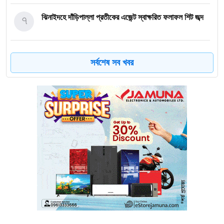
৭
ঝিনাইদহে দাঁড়িপাল্লা প্রতীকের এজেন্ট স্বাক্ষরিত ফলাফল শিট জব্দ
৮
ত্রয়োদশ জাতীয় নির্বাচন, শান্তিপূর্ণ ও নিরপেক্ষ হোক
সর্বশেষ সব খবর
৯
ইশরাকের আসনে ভোটকেন্দ্রে ঢুকে প্রিজাইডিং অফিসারের ওপর
হামলা বিএনপি নেতাকর্মীদের
১০
অবরুদ্ধ জামায়াত নেতাকে উদ্ধার করলেন এনসিপি নেত্রী ডা. মিতু
১১
ভোটকেন্দ্রের সামনে বস্তাভর্তি টাকাসহ স্বেচ্ছাসেবকদল নেতা আটক
১২
গোপালগঞ্জে ডিসির বাসভবনের সামনে ককটেল বিস্ফোরণ