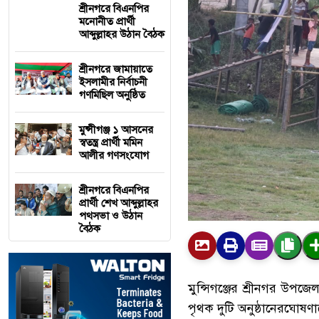
শ্রীনগরে বিএনপির
মনোনীত প্রার্থী
আব্দুল্লাহর উঠান বৈঠক
শ্রীনগরে জামায়াতে
ইসলামীর নির্বাচনী
গণমিছিল অনুষ্ঠিত
মুন্সীগঞ্জ ১ আসনের
স্বতন্ত্র প্রার্থী মমিন
আলীর গণসংযোগ
শ্রীনগরে বিএনপির
প্রার্থী শেখ আব্দুল্লাহর
পথসভা ও উঠান
বৈঠক
মুন্সিগঞ্জের
শ্রীনগর
উপজেল
পৃথক
দুটি
অনুষ্ঠানের
ঘোষণা