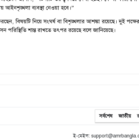
ীয়
আইনশৃঙ্খলা
ব্যবস্থা
নেওয়া
হবে।
”
করছেন
,
বিষয়টি
নিয়ে
সংঘর্ষ
বা
বিশৃঙ্খলার
আশঙ্কা
রয়েছে।
দুই
পক্ষে
াসন
পরিস্থিতি
শান্ত
রাখতে
তৎপর
রয়েছে
বলে
জানিয়েছে।
সর্বশেষ
জাতীয়
ই-মেইল: support@amrbangla