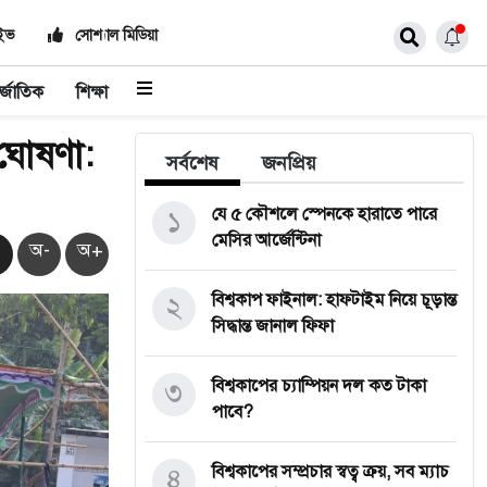
াইভ
সোশ্যাল মিডিয়া
র্জাতিক
শিক্ষা
 ঘোষণা:
সর্বশেষ
জনপ্রিয়
১
যে ৫ কৌশলে স্পেনকে হারাতে পারে
মেসির আর্জেন্টিনা
অ-
অ+
২
বিশ্বকাপ ফাইনাল: হাফটাইম নিয়ে চূড়ান্ত
সিদ্ধান্ত জানাল ফিফা
৩
বিশ্বকাপের চ্যাম্পিয়ন দল কত টাকা
পাবে?
৪
বিশ্বকাপের সম্প্রচার স্বত্ব ক্রয়, সব ম্যাচ