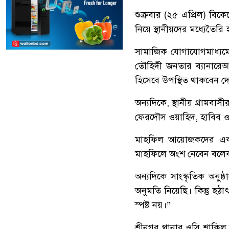
শুক্রবার
(
২৫
এপ্রিল
)
বিকে
নিয়ে
স্থানীয়দের
মধ্যে
তৈরি
সামাজিক
যোগাযোগমাধ্যম
তৌহিদী
জনতার
ব্যানারে
আ
হিসেবে
উপস্থিত
থাকবেন
দ
অন্যদিকে
,
স্থানীয়
গ্রামবাসী
ফেরদৌস
ওয়াহিদ
,
হাবিব
ও
মাহফিল
আয়োজকদের
এ
মাহফিলে
অংশ
নেবেন
বলে
অন্যদিকে
সাংস্কৃতিক
অনুষ্ঠ
অনুমতি
নিয়েছি।
কিন্তু
হঠা
স্পষ্ট
নয়।
”
শ্রীনগর
থানার
ওসি
শাকিল