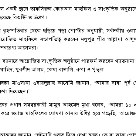
লে
একই
স্থানে
তাফসিরুল
কোরআন
মাহফিল
ও
সাংস্কৃতিক
অনুষ্ঠা
হয়েছে
বিভক্তি
ও
উদ্বেগ।
ে
বৃহস্পতিবার
থেকে
ছড়িয়ে
পড়া
পোস্টার
অনুযায়ী
,
সর্বদলীয়
ওলা
য়োজিত
মাহফিলে
সভাপতিত্ব
করবেন
মধুপুর
পীর
আল্লামা
আব্দু
েশবরেণ্য
আলেমরা।
র
ব্যানারে
আয়োজিত
সাংস্কৃতিক
অনুষ্ঠানে
পারফর্ম
করবেন
খ্যাতনামা
য়াহিদ
,
খুরশীদ
আলম
,
কেয়া
বাঙালি
,
রুপা
ও
পুতুল।
কজন
মাওলানা
ওবায়দুল্লাহ
কাসেমি
জানান
, “
আমার
বাবা
পূর্ব
কথা
দিয়েছেন।
”
ানের
প্রধান
সমন্বয়কারী
মামুন
আহমেদ
মৃধা
বলেন
, “
আমরা
১০
এ
ৎ
করে
ওয়াজ
মাহফিলের
ঘোষণা
আসায়
উদ্বিগ্ন
হয়ে
পড়েছি।
আয়োজ
আহমেদ
জানান
, “
ঘটনাটি
গুরুত্ব
দিয়ে
দেখা
হচ্ছে।
কে
বা
কারা
পোস