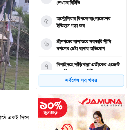
দেখাবে বিটিভি
৫
অস্ট্রেলিয়ার বিপক্ষে বাংলাদেশের
ইতিহাস গড়া জয়
৬
শ্রীনগরের বালাশুরে সরকারি দীঘি
দখলের চেষ্টা থানায় অভিযোগ
৭
ঝিনাইদহে দাঁড়িপাল্লা প্রতীকের এজেন্ট
স্বাক্ষরিত ফলাফল শিট জব্দ
সর্বশেষ সব খবর
৮
ত্রয়োদশ জাতীয় নির্বাচন, শান্তিপূর্ণ ও
নিরপেক্ষ হোক
৯
ইশরাকের আসনে ভোটকেন্দ্রে ঢুকে
াঠে
একই
দিনে
প্রিজাইডিং অফিসারের ওপর হামলা
বিএনপি নেতাকর্মীদের