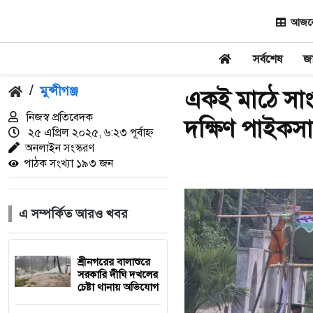
আজকের
সর্বশেষ
জ
/
মুন্সীগঞ্জ
একই মাঠে সাংস
নিজস্ব প্রতিবেদক
দক্ষিণ পাইকসা
২৫ এপ্রিল ২০২৫, ৬:২৩ পূর্বাহ্ন
অনলাইন সংস্করণ
পাঠক সংখ্যা ১৯৩ জন
এ সম্পর্কিত আরও খবর
শ্রীনগরের বালাশুরে
সরকারি দীঘি দখলের
চেষ্টা থানায় অভিযোগ