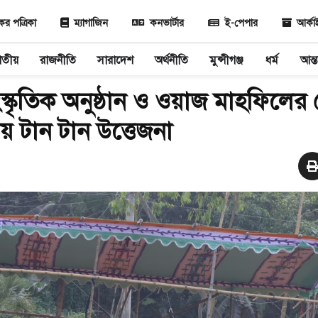
 পত্রিকা
ম্যাগাজিন
কনভার্টার
ই-পেপার
আর্ক
াতীয়
রাজনীতি
সারাদেশ
অর্থনীতি
মুন্সীগঞ্জ
ধর্ম
আন্ত
্কৃতিক অনুষ্ঠান ও ওয়াজ মাহফিলের
য় টান টান উত্তেজনা