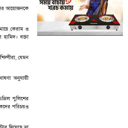
নের
আয়োজনকে
১০
অবরুদ্ধ জামায়াত নেতাকে উদ্ধার
করলেন এনসিপি নেত্রী ডা. মিতু
মায়ে
কেরাম
ও
১১
ভোটকেন্দ্রের সামনে বস্তাভর্তি টাকাসহ
ল
হামিদ।
বক্তা
স্বেচ্ছাসেবকদল নেতা আটক
১২
গোপালগঞ্জে ডিসির বাসভবনের সামনে
শিল্পীরা
,
যেমন
ককটেল বিস্ফোরণ
ঘোষণা
অনুযায়ী
১৩
সন্ত্রাসীদের ব্যবস্থা না নেওয়া হলে আমার
পক্ষে নির্বাচন করা সম্ভব নয় : ভিপি নূর
প্রিল
পুলিশের
১৪
নির্বাচনী নিরাপত্তা পর্যবেক্ষণে ফরিদপুর
কদের
পরিচয়ও
ও মুন্সীগঞ্জে বিজিবি মহাপরিচালকের
বেইজ ক্যাম্প পরিদর্শন
্টার
দিয়েছে
তা