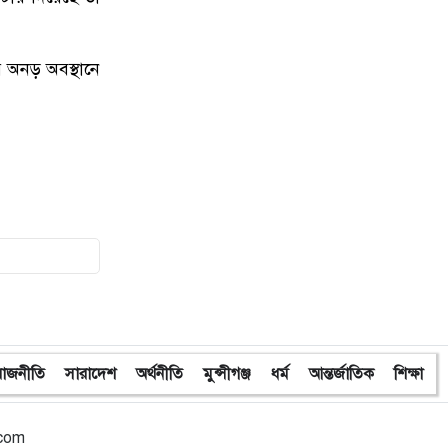
১৫
প্রধান উপদেষ্টাসহ উপদেষ্টাদের সম্পদ
বিবরণী প্রকাশ
র
অনড়
অবস্থানে
১৬
নির্বাচন উপলক্ষে ৯৬ ঘণ্টা কড়াকড়ি :
ক্যাশ-ইন ও ক্যাশ-আউট বন্ধ
১৭
নির্বাচনে ৬৫ থেকে ৭০ শতাংশ ভোট
পড়তে পারে: ইসি আনোয়ারুল
১৮
মঞ্জুরুল আহসান মুন্সীকে বিএনপির সব
ধরণের পদ থেকে বহিষ্কার
১৯
সাহস নিয়ে ভোটকেন্দ্রে যাওয়ার আহ্বান
প্রধান উপদেষ্টার
রাজনীতি
সারাদেশ
অর্থনীতি
মুন্সীগঞ্জ
ধর্ম
আন্তর্জাতিক
শিক্ষা
২০
ফজর পড়েই শুরু পরিকল্পনা বাস্তবায়ন,
বিটিভির ভাষণে জামায়াত আমির
.com