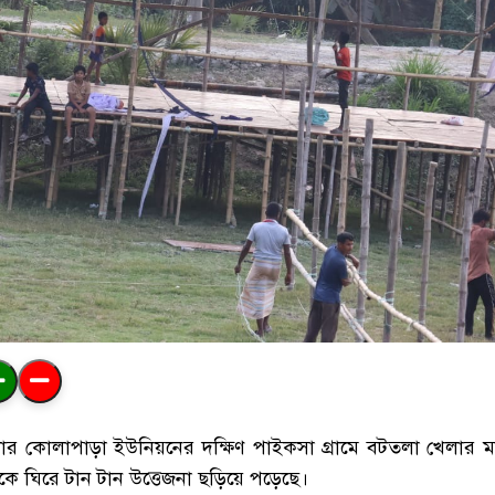
ার
কোলাপাড়া
ইউনিয়নের
দক্ষিণ
পাইকসা
গ্রামে
বটতলা
খেলার
ম
কে
ঘিরে
টান
টান
উত্তেজনা
ছড়িয়ে
পড়েছে।