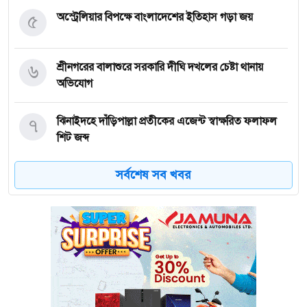
৫
অস্ট্রেলিয়ার বিপক্ষে বাংলাদেশের ইতিহাস গড়া জয়
৬
শ্রীনগরের বালাশুরে সরকারি দীঘি দখলের চেষ্টা থানায়
অভিযোগ
৭
ঝিনাইদহে দাঁড়িপাল্লা প্রতীকের এজেন্ট স্বাক্ষরিত ফলাফল
শিট জব্দ
সর্বশেষ সব খবর
৮
ত্রয়োদশ জাতীয় নির্বাচন, শান্তিপূর্ণ ও নিরপেক্ষ হোক
৯
ইশরাকের আসনে ভোটকেন্দ্রে ঢুকে প্রিজাইডিং অফিসারের
ওপর হামলা বিএনপি নেতাকর্মীদের
১০
অবরুদ্ধ জামায়াত নেতাকে উদ্ধার করলেন এনসিপি নেত্রী ডা.
মিতু