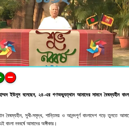
মুহাম্মদ ইউনূস বলেছেন, ২৪-এর গণঅভ্যুত্থান আমাদের সামনে বৈষম্যহীন বা
 বৈষম্যহীন, সুখী-সমৃদ্ধ, শান্তিময় ও আনন্দপূর্ণ বাংলাদেশ গড়ে তুলতে আমা
ই বাংলা নববর্ষে আমাদের অঙ্গীকার।