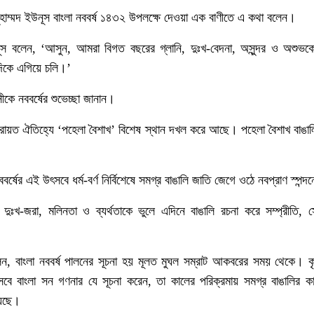
ুহাম্মদ ইউনূস বাংলা নববর্ষ ১৪৩২ উপলক্ষে দেওয়া এক বাণীতে এ কথা বলেন।
ূস বলেন, ‘আসুন, আমরা বিগত বছরের গ্লানি, দুঃখ-বেদনা, অসুন্দর ও অশুভক
দিকে এগিয়ে চলি।’
সীকে নববর্ষের শুভেচ্ছা জানান।
 চিরায়ত ঐতিহ্যে ‘পহেলা বৈশাখ’ বিশেষ স্থান দখল করে আছে। পহেলা বৈশাখ বাঙালি
ষের এই উৎসবে ধর্ম-বর্ণ নির্বিশেষে সমগ্র বাঙালি জাতি জেগে ওঠে নবপ্রাণ স্পন্দ
ঃখ-জরা, মলিনতা ও ব্যর্থতাকে ভুলে এদিনে বাঙালি রচনা করে সম্প্রীতি, সৌ
েন, বাংলা নববর্ষ পালনের সূচনা হয় মূলত মুঘল সম্রাট আকবরের সময় থেকে। কৃষি
ে বাংলা সন গণনার যে সূচনা করেন, তা কালের পরিক্রমায় সমগ্র বাঙালির কা
য়েছে।