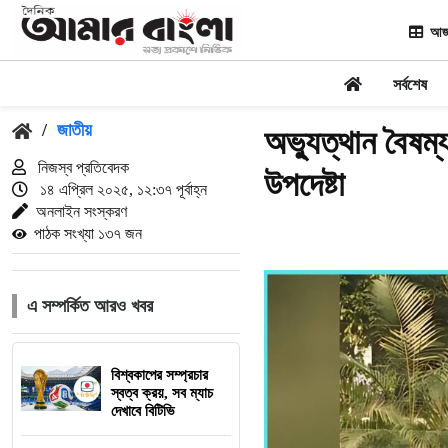
আজ
সর্বশেষ
/
জাতীয়
অভ্যুত্থান বৈষম
নিজস্ব প্রতিবেদক
উপদেষ্টা
১৪ এপ্রিল ২০২৫, ১২:৩৭ পূর্বাহ্ন
অনলাইন সংস্করণ
পাঠক সংখ্যা ১৩৭ জন
এ সম্পর্কিত আরও খবর
বিশ্বকাপের সম্প্রচার
স্বত্ব ক্রয়, সব ম্যাচ
দেখাবে বিটিভি