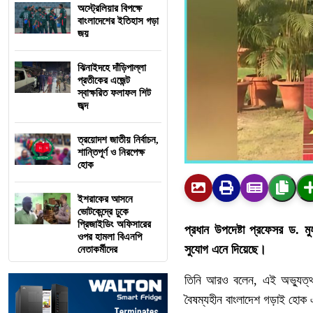
অস্ট্রেলিয়ার বিপক্ষে
বাংলাদেশের ইতিহাস গড়া
জয়
ঝিনাইদহে দাঁড়িপাল্লা
প্রতীকের এজেন্ট
স্বাক্ষরিত ফলাফল শিট
জব্দ
ত্রয়োদশ জাতীয় নির্বাচন,
শান্তিপূর্ণ ও নিরপেক্ষ
হোক
ইশরাকের আসনে
ভোটকেন্দ্রে ঢুকে
প্রিজাইডিং অফিসারের
প্রধান উপদেষ্টা প্রফেসর ড. 
ওপর হামলা বিএনপি
সুযোগ এনে দিয়েছে।
নেতাকর্মীদের
তিনি আরও বলেন, এই অভ্যুত্থান
বৈষম্যহীন বাংলাদেশ গড়াই হোক এ