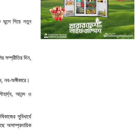
১০
অবরুদ্ধ জামায়াত নেতাকে উদ্ধার করলেন
এনসিপি নেত্রী ডা. মিতু
ে ভুলে গিয়ে নতুন
১১
ভোটকেন্দ্রের সামনে বস্তাভর্তি টাকাসহ
স্বেচ্ছাসেবকদল নেতা আটক
১২
গোপালগঞ্জে ডিসির বাসভবনের সামনে ককটেল
র সম্প্রীতির দিন,
বিস্ফোরণ
১৩
সন্ত্রাসীদের ব্যবস্থা না নেওয়া হলে আমার
নে, নব-অঙ্গীকারে।
পক্ষে নির্বাচন করা সম্ভব নয় : ভিপি নূর
হার্দ্য, আনন্দ ও
১৪
নির্বাচনী নিরাপত্তা পর্যবেক্ষণে ফরিদপুর ও
মুন্সীগঞ্জে বিজিবি মহাপরিচালকের বেইজ ক্যাম্প
পরিদর্শন
কাজের সুবিধার্থে
ছে অসাম্প্রদায়িক
১৫
প্রধান উপদেষ্টাসহ উপদেষ্টাদের সম্পদ বিবরণী