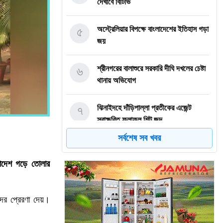
দেখাবে বিটিভি
৫
অস্ট্রেলিয়ার বিপক্ষে বাংলাদেশের ইতিহাস গড়া
জয়
৬
শ্রীনগরের বালাশুরে সরকারি দীঘি দখলের চেষ্টা
থানায় অভিযোগ
৭
ঝিনাইদহে দাঁড়িপাল্লা প্রতীকের এজেন্ট
স্বাক্ষরিত ফলাফল শিট জব্দ
সর্বশেষ সব খবর
৮
ত্রয়োদশ জাতীয় নির্বাচন, শান্তিপূর্ণ ও
নিরপেক্ষ হোক
ংলাদেশ গড়ে তোলার
৯
ইশরাকের আসনে ভোটকেন্দ্রে ঢুকে প্রিজাইডিং
অফিসারের ওপর হামলা বিএনপি নেতাকর্মীদের
দের প্রেরণা দেয়।