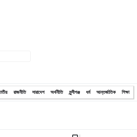
প্রকাশ
১৬
নির্বাচন উপলক্ষে ৯৬ ঘণ্টা কড়াকড়ি : ক্যাশ-
ইন ও ক্যাশ-আউট বন্ধ
১৭
নির্বাচনে ৬৫ থেকে ৭০ শতাংশ ভোট পড়তে
পারে: ইসি আনোয়ারুল
১৮
মঞ্জুরুল আহসান মুন্সীকে বিএনপির সব ধরণের
পদ থেকে বহিষ্কার
১৯
সাহস নিয়ে ভোটকেন্দ্রে যাওয়ার আহ্বান প্রধান
াতীয়
রাজনীতি
সারাদেশ
অর্থনীতি
মুন্সীগঞ্জ
ধর্ম
আন্তর্জাতিক
শিক্ষা
উপদেষ্টার
২০
ফজর পড়েই শুরু পরিকল্পনা বাস্তবায়ন,
বিটিভির ভাষণে জামায়াত আমির