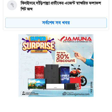
৭
ঝিনাইদহে দাঁড়িপাল্লা প্রতীকের এজেন্ট স্বাক্ষরিত ফলাফল
শিট জব্দ
সর্বশেষ সব খবর
৮
ত্রয়োদশ জাতীয় নির্বাচন, শান্তিপূর্ণ ও নিরপেক্ষ হোক
৯
ইশরাকের আসনে ভোটকেন্দ্রে ঢুকে প্রিজাইডিং অফিসারের
ওপর হামলা বিএনপি নেতাকর্মীদের
১০
অবরুদ্ধ জামায়াত নেতাকে উদ্ধার করলেন এনসিপি নেত্রী ডা.
মিতু
১১
ভোটকেন্দ্রের সামনে বস্তাভর্তি টাকাসহ স্বেচ্ছাসেবকদল নেতা
আটক
১২
গোপালগঞ্জে ডিসির বাসভবনের সামনে ককটেল বিস্ফোরণ