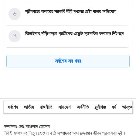
৬
শ্রীনগরের বালাশুরে সরকারি দীঘি দখলের চেষ্টা থানায় অভিযোগ
৭
ঝিনাইদহে দাঁড়িপাল্লা প্রতীকের এজেন্ট স্বাক্ষরিত ফলাফল শিট জব্দ
৮
ত্রয়োদশ জাতীয় নির্বাচন, শান্তিপূর্ণ ও নিরপেক্ষ হোক
সর্বশেষ সব খবর
৯
ইশরাকের আসনে ভোটকেন্দ্রে ঢুকে প্রিজাইডিং অফিসারের ওপর
হামলা বিএনপি নেতাকর্মীদের
১০
অবরুদ্ধ জামায়াত নেতাকে উদ্ধার করলেন এনসিপি নেত্রী ডা. মিতু
সর্বশেষ
জাতীয়
রাজনীতি
সারাদেশ
অর্থনীতি
মুন্সীগঞ্জ
ধর্ম
আন্তর্জা
১১
ভোটকেন্দ্রের সামনে বস্তাভর্তি টাকাসহ স্বেচ্ছাসেবকদল নেতা আটক
সম্পাদকঃ মোঃ আওলাদ হোসেন
নির্বাহী সম্পাদকঃ নিতুল হোসেন বার্তা সম্পাদকঃ আসাদুজ্জামান জীবন প্রকাশকঃ দ্বীন