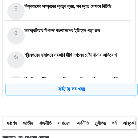
৪
বিশ্বকাপের সম্প্রচার স্বত্ব ক্রয়, সব ম্যাচ দেখাবে বিটিভি
৫
অস্ট্রেলিয়ার বিপক্ষে বাংলাদেশের ইতিহাস গড়া জয়
৬
শ্রীনগরের বালাশুরে সরকারি দীঘি দখলের চেষ্টা থানায় অভিযোগ
৭
ঝিনাইদহে দাঁড়িপাল্লা প্রতীকের এজেন্ট স্বাক্ষরিত ফলাফল শিট জব্দ
সর্বশেষ সব খবর
৮
ত্রয়োদশ জাতীয় নির্বাচন, শান্তিপূর্ণ ও নিরপেক্ষ হোক
সর্বশেষ
জাতীয়
রাজনীতি
সারাদেশ
অর্থনীতি
মুন্সীগঞ্জ
ধর্ম
আন্তর্জা
৯
ইশরাকের আসনে ভোটকেন্দ্রে ঢুকে প্রিজাইডিং অফিসারের ওপর হামলা
বিএনপি নেতাকর্মীদের
সম্পাদকঃ মোঃ আওলাদ হোসেন