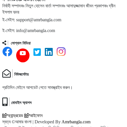
নির্বাহী সম্পাদকঃ নিতুল হোসেন বার্তা সম্পাদকঃ আসাদুজ্জামান জীবন প্রকাশকঃ দ্বীন
ইসলাম হৃদয়
১০
অবরুদ্ধ জামায়াত নেতাকে উদ্ধার করলেন এনসিপি নেত্রী ডা. মিতু
ই-মেইল: support@amrbangla.com
ই-মেইল: info@amrbangla.com
১১
ভোটকেন্দ্রের সামনে বস্তাভর্তি টাকাসহ স্বেচ্ছাসেবকদল নেতা আটক
সোশ্যাল মিডিয়া
১২
গোপালগঞ্জে ডিসির বাসভবনের সামনে ককটেল বিস্ফোরণ
নিউজলেটার
১৩
সন্ত্রাসীদের ব্যবস্থা না নেওয়া হলে আমার পক্ষে নির্বাচন করা সম্ভব নয়
প্রতিদিন মেইলে আপডেট পেতে সাবস্ক্রাইব করুন।
: ভিপি নূর
মোবাইল অ্যাপস
১৪
নির্বাচনী নিরাপত্তা পর্যবেক্ষণে ফরিদপুর ও মুন্সীগঞ্জে বিজিবি
মহাপরিচালকের বেইজ ক্যাম্প পরিদর্শন
অ্যান্ড্রয়েড
আইফোন
স্বত্ব ©আমার বাংলা | Developed By
Amrbangla.com