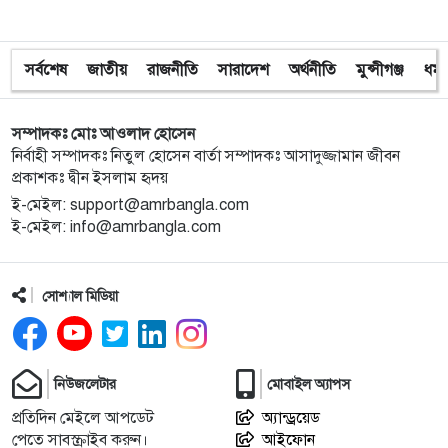
ওপর হামলা বিএনপি নেতাকর্মীদের
সর্বশেষ
জাতীয়
রাজনীতি
সারাদেশ
অর্থনীতি
মুন্সীগঞ্জ
ধর্ম
১০
অবরুদ্ধ জামায়াত নেতাকে উদ্ধার করলেন এনসিপি নেত্রী ডা.
মিতু
সম্পাদকঃ মোঃ আওলাদ হোসেন
১১
ভোটকেন্দ্রের সামনে বস্তাভর্তি টাকাসহ স্বেচ্ছাসেবকদল নেতা
নির্বাহী সম্পাদকঃ নিতুল হোসেন বার্তা সম্পাদকঃ আসাদুজ্জামান জীবন
আটক
প্রকাশকঃ দ্বীন ইসলাম হৃদয়
ই-মেইল: support@amrbangla.com
ই-মেইল: info@amrbangla.com
১২
গোপালগঞ্জে ডিসির বাসভবনের সামনে ককটেল বিস্ফোরণ
সোশ্যাল মিডিয়া
১৩
সন্ত্রাসীদের ব্যবস্থা না নেওয়া হলে আমার পক্ষে নির্বাচন করা
সম্ভব নয় : ভিপি নূর
১৪
নির্বাচনী নিরাপত্তা পর্যবেক্ষণে ফরিদপুর ও মুন্সীগঞ্জে বিজিবি
নিউজলেটার
মোবাইল অ্যাপস
মহাপরিচালকের বেইজ ক্যাম্প পরিদর্শন
প্রতিদিন মেইলে আপডেট
অ্যান্ড্রয়েড
পেতে সাবস্ক্রাইব করুন।
আইফোন