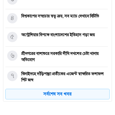
৪
বিশ্বকাপের সম্প্রচার স্বত্ব ক্রয়, সব ম্যাচ দেখাবে বিটিভি
৫
অস্ট্রেলিয়ার বিপক্ষে বাংলাদেশের ইতিহাস গড়া জয়
৬
শ্রীনগরের বালাশুরে সরকারি দীঘি দখলের চেষ্টা থানায়
অভিযোগ
৭
ঝিনাইদহে দাঁড়িপাল্লা প্রতীকের এজেন্ট স্বাক্ষরিত ফলাফল
শিট জব্দ
সর্বশেষ সব খবর
৮
ত্রয়োদশ জাতীয় নির্বাচন, শান্তিপূর্ণ ও নিরপেক্ষ হোক
৯
ইশরাকের আসনে ভোটকেন্দ্রে ঢুকে প্রিজাইডিং অফিসারের