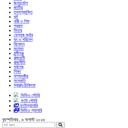
জনদুর্ভোগ
জাতীয়
তথ্যপ্রযুক্তি
ধর্ম
নারী ও শিশু
প্রবাস
ফিচার
ফেসবুক কর্নার
বন ও পরিবেশ
বিনোদন
মতামত
মুন্সীগঞ্জ
রাজধানী
রাজনীতি
সর্বশেষ
শিক্ষা
সম্পাদকীয়
সংস্কৃতি
স্বাস্থ্য-চিকিৎসা
ভিডিও স্টোরি
ফটো স্টোরি
ফটোগ্যালারি
ভিডিও গ্যালারি
বৃহস্পতিবার , ৬ অগাস্ট ২০২৬