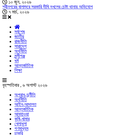
১০ জুন, ২০২৬
শ্রীনগরের বালাশুরে সরকারি দীঘি দখলের চেষ্টা থানায় অভিযোগ
৭ মার্চ, ২০২৬
সর্বশেষ
জাতীয়
রাজনীতি
সারাদেশ
অর্থনীতি
মুন্সীগঞ্জ
ধর্ম
আন্তর্জাতিক
শিক্ষা
বৃহস্পতিবার , ৬ অগাস্ট ২০২৬
অপরাধ-দুর্নীতি
অর্থনীতি
আইন-আদালত
আন্তর্জাতিক
আবহাওয়া
কৃষি-খামার
খেলাধুলা
গণমাধ্যম
চাকরি