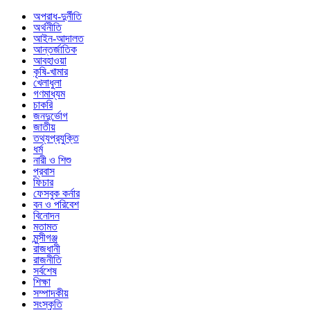
অপরাধ-দুর্নীতি
অর্থনীতি
আইন-আদালত
আন্তর্জাতিক
আবহাওয়া
কৃষি-খামার
খেলাধুলা
গণমাধ্যম
চাকরি
জনদুর্ভোগ
জাতীয়
তথ্যপ্রযুক্তি
ধর্ম
নারী ও শিশু
প্রবাস
ফিচার
ফেসবুক কর্নার
বন ও পরিবেশ
বিনোদন
মতামত
মুন্সীগঞ্জ
রাজধানী
রাজনীতি
সর্বশেষ
শিক্ষা
সম্পাদকীয়
সংস্কৃতি