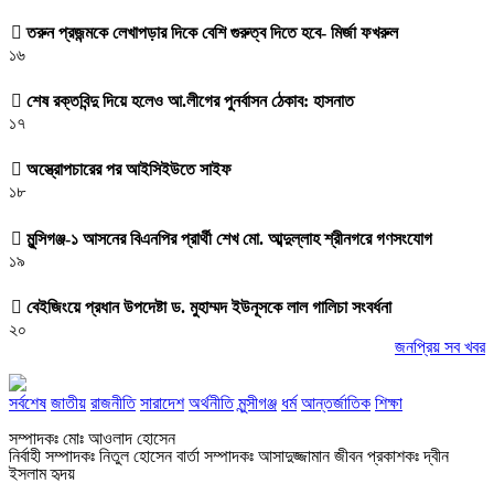
তরুন প্রজন্মকে লেখাপড়ার দিকে বেশি গুরুত্ব দিতে হবে- মির্জা ফখরুল
১৬
শেষ রক্তবিন্দু দিয়ে হলেও আ.লীগের পুনর্বাসন ঠেকাব: হাসনাত
১৭
অস্ত্রোপচারের পর আইসিইউতে সাইফ
১৮
মুন্সিগঞ্জ-১ আসনের বিএনপির প্রার্থী শেখ মো. আব্দুল্লাহ শ্রীনগরে গণসংযোগ
১৯
বেইজিংয়ে প্রধান উপদেষ্টা ড. মুহাম্মদ ইউনূসকে লাল গালিচা সংবর্ধনা
২০
জনপ্রিয় সব খবর
সর্বশেষ
জাতীয়
রাজনীতি
সারাদেশ
অর্থনীতি
মুন্সীগঞ্জ
ধর্ম
আন্তর্জাতিক
শিক্ষা
সম্পাদকঃ মোঃ আওলাদ হোসেন
নির্বাহী সম্পাদকঃ নিতুল হোসেন বার্তা সম্পাদকঃ আসাদুজ্জামান জীবন প্রকাশকঃ দ্বীন
ইসলাম হৃদয়