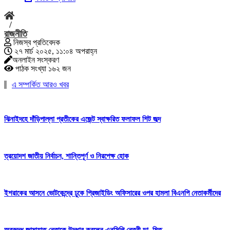
/
রাজনীতি
নিজস্ব প্রতিবেদক
২৭ মার্চ ২০২৫, ১১:০৪ অপরাহ্ন
অনলাইন সংস্করণ
পাঠক সংখ্যা ১৬২ জন
এ সম্পর্কিত আরও খবর
ঝিনাইদহে দাঁড়িপাল্লা প্রতীকের এজেন্ট স্বাক্ষরিত ফলাফল শিট জব্দ
ত্রয়োদশ জাতীয় নির্বাচন, শান্তিপূর্ণ ও নিরপেক্ষ হোক
ইশরাকের আসনে ভোটকেন্দ্রে ঢুকে প্রিজাইডিং অফিসারের ওপর হামলা বিএনপি নেতাকর্মীদের
অবরুদ্ধ জামায়াত নেতাকে উদ্ধার করলেন এনসিপি নেত্রী ডা. মিতু