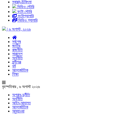
স্বাস্থ্য-চিকিৎসা
ভিডিও স্টোরি
ফটো স্টোরি
ফটোগ্যালারি
ভিডিও গ্যালারি
| ৬ অগাস্ট, ২০২৬
সর্বশেষ
জাতীয়
রাজনীতি
সারাদেশ
অর্থনীতি
মুন্সীগঞ্জ
ধর্ম
আন্তর্জাতিক
শিক্ষা
বৃহস্পতিবার , ৬ অগাস্ট ২০২৬
অপরাধ-দুর্নীতি
অর্থনীতি
আইন-আদালত
আন্তর্জাতিক
আবহাওয়া