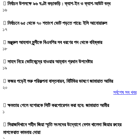
নির্বাচন উপলক্ষে ৯৬ ঘণ্টা কড়াকড়ি : ক্যাশ-ইন ও ক্যাশ-আউট বন্ধ
১৬
নির্বাচনে ৬৫ থেকে ৭০ শতাংশ ভোট পড়তে পারে: ইসি আনোয়ারুল
১৭
মঞ্জুরুল আহসান মুন্সীকে বিএনপির সব ধরণের পদ থেকে বহিষ্কার
১৮
সাহস নিয়ে ভোটকেন্দ্রে যাওয়ার আহ্বান প্রধান উপদেষ্টার
১৯
ফজর পড়েই শুরু পরিকল্পনা বাস্তবায়ন, বিটিভির ভাষণে জামায়াত আমির
২০
সর্বশেষ সব খবর
ক্ষমতায় গেলে যশোরকে সিটি করপোরেশন করা হবে: জামায়াত আমীর
১
সিরাজদিখানে শহীদ জিয়া স্মৃতি সংসদের উদ্যোগে বেগম খালেদা জিয়ার রুহের
মাগফেরাত কামনায় দোয়া
২