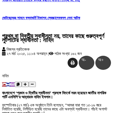
ভোটকেন্দ্রের সামনে বস্তাভর্তি টাকাসহ স্বেচ্ছাসেবকদল নেতা আটক
প্রথম বা দ্বিতীয় স্বাধীনতা নয়, তাদের কাছে গুরুত্বপূর্ণ
লুটপাটের স্বাধীনতা : নাহিদ
নিজস্ব প্রতিবেদক
২৭ মার্চ ২০২৫, ১১:০৪ অপরাহ্ন
|
পাঠক সংখ্যা ১৬২ জন
অ-
অ+
নাহিদ
বাংলাদেশে ‘প্রথম ও দ্বিতীয় স্বাধীনতা’ প্রসঙ্গে বিতর্কে সরব হয়েছেন জাতীয় নাগরিক
পার্টি এনসিপি’র আহ্বায়ক নাহিদ ইসলাম।
বৃহস্পতিবার (২৭ মার্চ) এক অনুষ্ঠানে তিনি বলেছেন, “আমরা যারা গত ১৫-১৬ বছর
নির্যাতিত হয়েছি, নিপীড়িত হয়েছি তাদের কাছে এটা অবশ্যই স্বাধীনতা। পাঁচই অগাস্ট