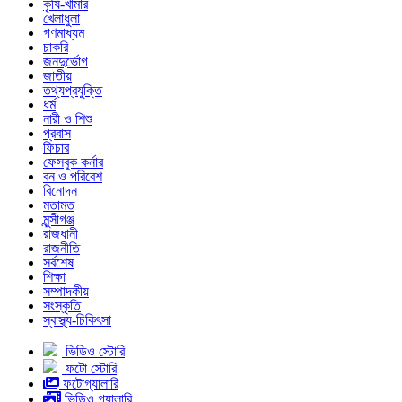
কৃষি-খামার
খেলাধুলা
গণমাধ্যম
চাকরি
জনদুর্ভোগ
জাতীয়
তথ্যপ্রযুক্তি
ধর্ম
নারী ও শিশু
প্রবাস
ফিচার
ফেসবুক কর্নার
বন ও পরিবেশ
বিনোদন
মতামত
মুন্সীগঞ্জ
রাজধানী
রাজনীতি
সর্বশেষ
শিক্ষা
সম্পাদকীয়
সংস্কৃতি
স্বাস্থ্য-চিকিৎসা
ভিডিও স্টোরি
ফটো স্টোরি
ফটোগ্যালারি
ভিডিও গ্যালারি