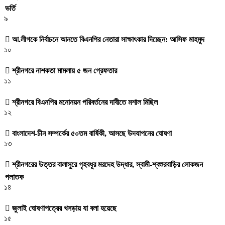
ভর্তি
৯
আ.লীগকে নির্বাচনে আনতে বিএনপির নেতারা সাক্ষাৎকার দিচ্ছেন: আসিফ মাহমুদ
১০
শ্রীনগরে নাশকতা মামলায় ৫ জন গ্রেফতার
১১
শ্রীনগরে বিএনপির মনোনয়ন পরিবর্তনের দাবীতে মশাল মিছিল
১২
বাংলাদেশ-চীন সম্পর্কের ৫০তম বার্ষিকী, আসছে উদযাপনের ঘোষণা
১৩
শ্রীনগরের উত্তর বালাসুরে গৃহবধূর মরদেহ উদ্ধার, স্বামী-শ্বশুরবাড়ির লোকজন
পলাতক
১৪
জুলাই ঘোষণাপত্রের খসড়ায় যা বলা হয়েছে
১৫