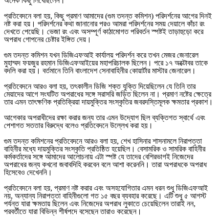
অনেক কিছু লিখেছিলেন।
প্রতিবেদনে বলা হয়, কিছু প্রমাণ আমাদের (গুম তদন্ত কমিশন) পরিদর্শনের আগের দিনই
নষ্ট করা হয়। পরিদর্শনের কথা জানানোর পরও আমরা পরিদর্শনের সময় দেয়ালে কাঁচা রং
দেখতে পেয়েছি। ভেজা রং এবং অসম্পূর্ণ কাঠামোগত পরিবর্তন স্পষ্টই তাড়াহুড়ো করে
অপরাধ গোপনের চেষ্টার ইঙ্গিত দেয়।
গুম তদন্ত কমিশন যখন ডিজিএফআই কার্যালয় পরিদর্শন করে তখন মেজর জেনারেল
মুহাম্মদ ফয়জুর রহমান ডিজিএফআইয়ের মহাপরিচালক ছিলেন। পরে ১৭ অক্টোবর তাকে
বদলি করা হয়। বর্তমানে তিনি বাংলাদেশ সেনাবাহিনীর কোয়ার্টার মাস্টার জেনারেল।
প্রতিবেদনে আরও বলা হয়, তৎকালীন ডিজি শক্ত যুক্তি দিয়েছিলেন যে তিনি তার
মেয়াদের আগে সংঘটিত অপরাধের সঙ্গে সরাসরি জড়িত ছিলেন না। প্রমাণ নষ্টের ক্ষেত্রে
তার এমন তাৎক্ষণিক প্রতিক্রিয়া দায়মুক্তির সংস্কৃতির জবরদস্তিমূলক ক্ষমতার প্রকাশ।
আগেকার অপরাধীদের রক্ষা করার জন্য তার এমন উদ্যোগ ছিল ব্যক্তিগত স্বার্থে এবং
পেশাগত সততার বিরুদ্ধে বলেও প্রতিবেদনে উল্লেখ করা হয়।
গুম তদন্ত কমিশনের প্রতিবেদনে আরও বলা হয়, শেখ হাসিনার শাসনামলে নিরাপত্তা
বাহিনীর মধ্যে দায়মুক্তির সংস্কৃতি প্রতিষ্ঠিত হয়েছিল। বেসামরিক ও সামরিক বাহিনীর
কর্মকর্তাদের সঙ্গে আমাদের আলোচনায় এটা স্পষ্ট যে তাদের বেশিরভাগই নিজেদের
অপরাধের জন্য কখনো জবাবদিহি করবেন বলে আশা করেননি। তারা অপরাধকে অপরাধ
হিসেবেও দেখেননি।
প্রতিবেদনে বলা হয়, প্রমাণ নষ্ট করার এবং অসহযোগিতার এমন ধরন শুধু ডিজিএফআই
নয়, অন্যান্য নিরাপত্তা বাহিনীগুলো গত ১৫ বছর ব্যবহার করেছে। এটি শুধু ৫ আগস্ট
পর্যন্ত যারা ক্ষমতায় ছিলেন এবং নিজেদের অপরাধ লুকাতে চেয়েছিলেন তারাই নন,
পরবর্তীতে যারা বিভিন্ন শীর্ষপদে বসেছেন তারাও করেছেন।