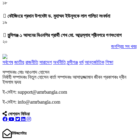
১৮
বেইজিংয়ে প্রধান উপদেষ্টা ড. মুহাম্মদ ইউনূসকে লাল গালিচা সংবর্ধনা
১৯
মুন্সিগঞ্জ-১ আসনের বিএনপির প্রার্থী শেখ মো. আব্দুল্লাহ শ্রীনগরে গণসংযোগ
২০
জনপ্রিয় সব খবর
সর্বশেষ
জাতীয়
রাজনীতি
সারাদেশ
অর্থনীতি
মুন্সীগঞ্জ
ধর্ম
আন্তর্জাতিক
শিক্ষা
সম্পাদকঃ মোঃ আওলাদ হোসেন
নির্বাহী সম্পাদকঃ নিতুল হোসেন বার্তা সম্পাদকঃ আসাদুজ্জামান জীবন প্রকাশকঃ দ্বীন
ইসলাম হৃদয়
ই-মেইল: support@amrbangla.com
ই-মেইল: info@amrbangla.com
সোশ্যাল মিডিয়া
নিউজলেটার