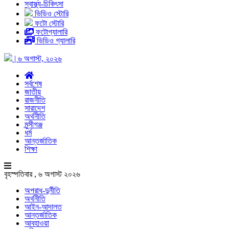
স্বাস্থ্য-চিকিৎসা
ভিডিও স্টোরি
ফটো স্টোরি
ফটোগ্যালারি
ভিডিও গ্যালারি
| ৬ অগাস্ট, ২০২৬
সর্বশেষ
জাতীয়
রাজনীতি
সারাদেশ
অর্থনীতি
মুন্সীগঞ্জ
ধর্ম
আন্তর্জাতিক
শিক্ষা
বৃহস্পতিবার , ৬ অগাস্ট ২০২৬
অপরাধ-দুর্নীতি
অর্থনীতি
আইন-আদালত
আন্তর্জাতিক
আবহাওয়া