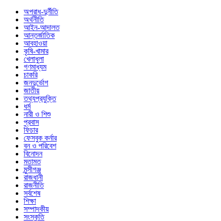
অপরাধ-দুর্নীতি
অর্থনীতি
আইন-আদালত
আন্তর্জাতিক
আবহাওয়া
কৃষি-খামার
খেলাধুলা
গণমাধ্যম
চাকরি
জনদুর্ভোগ
জাতীয়
তথ্যপ্রযুক্তি
ধর্ম
নারী ও শিশু
প্রবাস
ফিচার
ফেসবুক কর্নার
বন ও পরিবেশ
বিনোদন
মতামত
মুন্সীগঞ্জ
রাজধানী
রাজনীতি
সর্বশেষ
শিক্ষা
সম্পাদকীয়
সংস্কৃতি