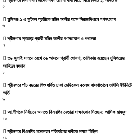
শ্রীনগরে নির্মাণাধীন মার্কেট দখল চেষ্টায় বাধা দিতে গিয়ে নিহত ১, আহত ৮
৫
মুন্সিগঞ্জ-১ এ ফুটবল প্রতীকে মমিন আলীর পক্ষে সিরাজদিখানে গণসংযোগ
৬
শ্রীনগরে স্বতন্ত্র প্রার্থী মমিন আলীর গণসংযোগ ও পথসভা
৭
৩৬ জুলাই সামনে রেখে ৩৬ আসনে প্রার্থী ঘোষণা, তালিকায় রয়েছেন মুন্সিগঞ্জের
জাহিদুর রহমান
৮
শ্রীনগরে পাঁচ বছরের শিশু ধর্ষিত ঢাকা মেডিকেল কলেজ হাসপাতালে ওসিসি ইউনিটে
ভর্তি
৯
আ.লীগকে নির্বাচনে আনতে বিএনপির নেতারা সাক্ষাৎকার দিচ্ছেন: আসিফ মাহমুদ
১০
শ্রীনগরে বিএনপির মনোনয়ন পরিবর্তনের দাবীতে মশাল মিছিল
১১