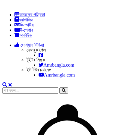
আজকের পত্রিকা
ম্যাগাজিন
কনভার্টার
ই-পেপার
আর্কাইভ
সোশ্যাল মিডিয়া
ফেসবুক পেজ
টুইটার লিঙ্ক
Amrbangla.com
ইউটিউব চ্যানেল
Amrbangla.com