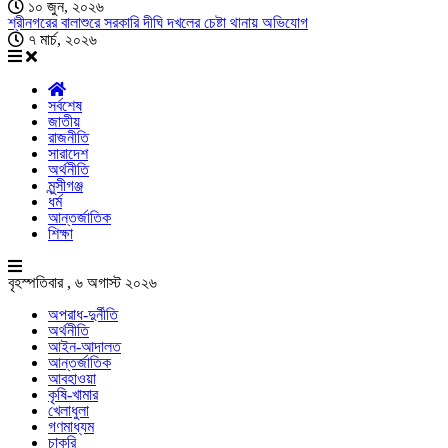
১০ জুন, ২০২৬
শ্রীনগরের বালাশুরে সরকারি দীঘি দখলের চেষ্টা থানায় অভিযোগ
৭ মার্চ, ২০২৬
সর্বশেষ
জাতীয়
রাজনীতি
সারাদেশ
অর্থনীতি
মুন্সীগঞ্জ
ধর্ম
আন্তর্জাতিক
শিক্ষা
বৃহস্পতিবার , ৬ অগাস্ট ২০২৬
অপরাধ-দুর্নীতি
অর্থনীতি
আইন-আদালত
আন্তর্জাতিক
আবহাওয়া
কৃষি-খামার
খেলাধুলা
গণমাধ্যম
চাকরি