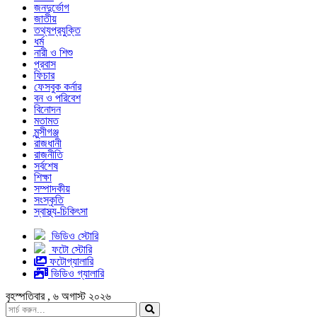
জনদুর্ভোগ
জাতীয়
তথ্যপ্রযুক্তি
ধর্ম
নারী ও শিশু
প্রবাস
ফিচার
ফেসবুক কর্নার
বন ও পরিবেশ
বিনোদন
মতামত
মুন্সীগঞ্জ
রাজধানী
রাজনীতি
সর্বশেষ
শিক্ষা
সম্পাদকীয়
সংস্কৃতি
স্বাস্থ্য-চিকিৎসা
ভিডিও স্টোরি
ফটো স্টোরি
ফটোগ্যালারি
ভিডিও গ্যালারি
বৃহস্পতিবার , ৬ অগাস্ট ২০২৬