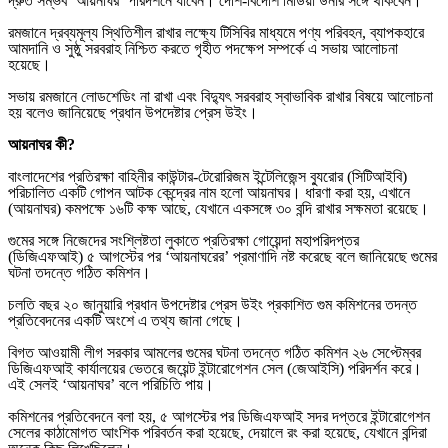
দ্রুত সম্ভব ‘আয়নাঘর’ পরিদর্শনে যাবেন। দেশি-বিদেশি মিডিয়া উনার সঙ্গে থাকবেন।
রমজানে দ্রব্যমূল্য স্থিতিশীল রাখার লক্ষ্যে টিসিবির মাধ্যমে পণ্য পরিবহন, ব্যাপকহারে
আমদানি ও সুষ্ঠু সরবরাহ নিশ্চিত করতে গৃহীত পদক্ষেপ সম্পর্কে এ সভায় আলোচনা
হয়েছে।
সভায় রমজানে লোডশেডিং না রাখা এবং বিদ্যুৎ সরবরাহ স্বাভাবিক রাখার বিষয়ে আলোচনা
হয় বলেও জানিয়েছে প্রধান উপদেষ্টার প্রেস উইং।
আয়নাঘর কী?
বাংলাদেশের প্রতিরক্ষা বাহিনীর কাউন্টার-টেরোরিজম ইন্টেলিজেন্স ব্যুরোর (সিটিআইবি)
পরিচালিত একটি গোপন আটক কেন্দ্রের নাম হলো আয়নাঘর। ধারণা করা হয়, এখানে
(আয়নাঘর) কমপক্ষে ১৬টি কক্ষ আছে, যেখানে একসঙ্গে ৩০ বন্দি রাখার সক্ষমতা রয়েছে।
গুমের সঙ্গে নিজেদের সংশ্লিষ্টতা লুকাতে প্রতিরক্ষা গোয়েন্দা মহাপরিদপ্তর
(ডিজিএফআই) ৫ আগস্টের পর ‘আয়নাঘরের’ প্রমাণাদি নষ্ট করেছে বলে জানিয়েছে গুমের
ঘটনা তদন্তে গঠিত কমিশন।
চলতি বছর ২০ জানুয়ারি প্রধান উপদেষ্টার প্রেস উইং প্রকাশিত গুম কমিশনের তদন্ত
প্রতিবেদনের একটি অংশে এ তথ্য জানা গেছে।
বিগত আওয়ামী লীগ সরকার আমলের গুমের ঘটনা তদন্তে গঠিত কমিশন ২৬ সেপ্টেম্বর
ডিজিএফআই কার্যালয়ের ভেতরে জয়েন্ট ইন্টারোগেশন সেল (জেআইসি) পরিদর্শন করে।
এই সেলই ‘আয়নাঘর’ বলে পরিচিতি পায়।
কমিশনের প্রতিবেদনে বলা হয়, ৫ আগস্টের পর ডিজিএফআই সদর দপ্তরে ইন্টারোগেশন
সেলের কাঠামোগত আংশিক পরিবর্তন করা হয়েছে, দেয়ালে রং করা হয়েছে, যেখানে বন্দিরা