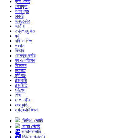
কৃষি-খামার
খেলাধুলা
গণমাধ্যম
চাকরি
জনদুর্ভোগ
জাতীয়
তথ্যপ্রযুক্তি
ধর্ম
নারী ও শিশু
প্রবাস
ফিচার
ফেসবুক কর্নার
বন ও পরিবেশ
বিনোদন
মতামত
মুন্সীগঞ্জ
রাজধানী
রাজনীতি
সর্বশেষ
শিক্ষা
সম্পাদকীয়
সংস্কৃতি
স্বাস্থ্য-চিকিৎসা
ভিডিও স্টোরি
ফটো স্টোরি
ফটোগ্যালারি
ভিডিও গ্যালারি