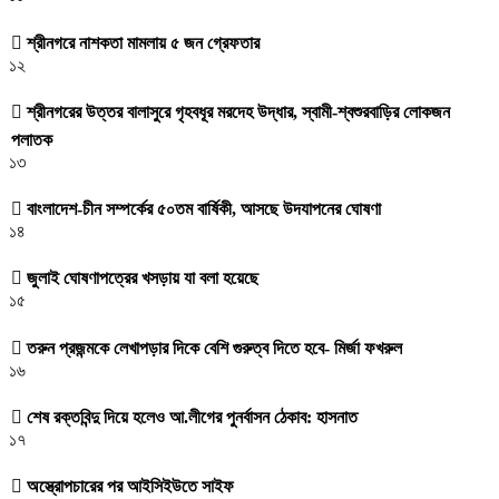
শ্রীনগরে নাশকতা মামলায় ৫ জন গ্রেফতার
১২
শ্রীনগরের উত্তর বালাসুরে গৃহবধূর মরদেহ উদ্ধার, স্বামী-শ্বশুরবাড়ির লোকজন
পলাতক
১৩
বাংলাদেশ-চীন সম্পর্কের ৫০তম বার্ষিকী, আসছে উদযাপনের ঘোষণা
১৪
জুলাই ঘোষণাপত্রের খসড়ায় যা বলা হয়েছে
১৫
তরুন প্রজন্মকে লেখাপড়ার দিকে বেশি গুরুত্ব দিতে হবে- মির্জা ফখরুল
১৬
শেষ রক্তবিন্দু দিয়ে হলেও আ.লীগের পুনর্বাসন ঠেকাব: হাসনাত
১৭
অস্ত্রোপচারের পর আইসিইউতে সাইফ