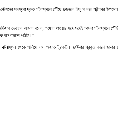
স্টেশনের
সদস্যরা
দ্রুত
ঘটনাস্থলে
পৌঁছে
দুজনকে
উদ্ধার
করে
শ্রীনগর
উপজেল
অফিসার
দেওয়ান
আজাদ
বলেন
, “
ফোন
পাওয়ার
সঙ্গে
সঙ্গেই
আমরা
ঘটনাস্থলে
পৌঁছ
কে
হাসপাতালে
পাঠাই।
”
ঘটনাস্থল
থেকে
পালিয়ে
যায়
অজ্ঞাত
ট্রাকটি।
দুর্ঘটনার
প্রকৃত
কারণ
জানার
চ