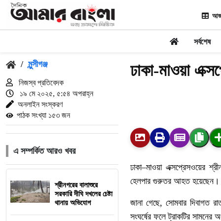
আজ
সর্বশেষ
/
মুন্সীগঞ্জ
ঢাকা-মাওয়া এক্স
নিজস্ব প্রতিবেদক
১৯ মে ২০২৫, ৫:৫৪ অপরাহ্ন
অনলাইন সংস্করণ
পাঠক সংখ্যা ১৫৩ জন
এ সম্পর্কিত আরও খবর
ঢাকা
–
মাওয়া
এক্সপ্রেসওয়ের
শ্র
হেলপার
গুরুতর
আহত
হয়েছেন।
শ্রীনগরের বালাশুরে
সরকারি দীঘি দখলের চেষ্টা
জানা
গেছে
,
সোমবার
দিবাগত
রা
থানায় অভিযোগ
সংঘর্ষের
ফলে
ট্রাকটির
সামনের
অ