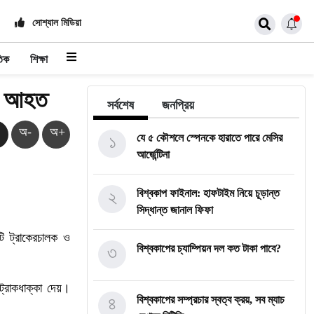
সোশ্যাল মিডিয়া
তিক
শিক্ষা
ার আহত
সর্বশেষ
জনপ্রিয়
অ-
অ+
১
যে ৫ কৌশলে স্পেনকে হারাতে পারে মেসির
আর্জেন্টিনা
২
বিশ্বকাপ ফাইনাল: হাফটাইম নিয়ে চূড়ান্ত
সিদ্ধান্ত জানাল ফিফা
ি
ট্রাকের
চালক
ও
৩
বিশ্বকাপের চ্যাম্পিয়ন দল কত টাকা পাবে?
ট্রাক
ধাক্কা
দেয়।
৪
বিশ্বকাপের সম্প্রচার স্বত্ব ক্রয়, সব ম্যাচ