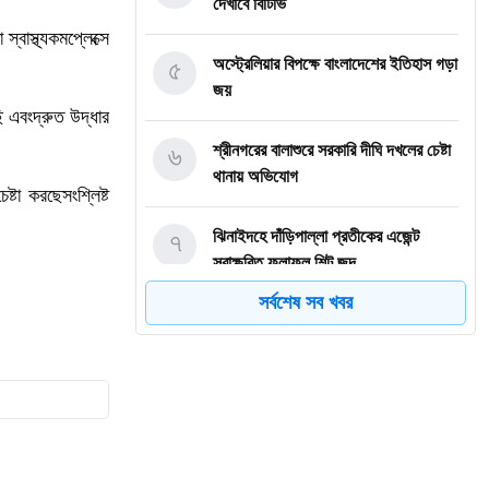
দেখাবে বিটিভি
া
স্বাস্থ্য
কমপ্লেক্সে
৫
অস্ট্রেলিয়ার বিপক্ষে বাংলাদেশের ইতিহাস গড়া
জয়
ি
এবং
দ্রুত
উদ্ধার
৬
শ্রীনগরের বালাশুরে সরকারি দীঘি দখলের চেষ্টা
থানায় অভিযোগ
েষ্টা
করছে
সংশ্লিষ্ট
৭
ঝিনাইদহে দাঁড়িপাল্লা প্রতীকের এজেন্ট
স্বাক্ষরিত ফলাফল শিট জব্দ
সর্বশেষ সব খবর
৮
ত্রয়োদশ জাতীয় নির্বাচন, শান্তিপূর্ণ ও
নিরপেক্ষ হোক
৯
ইশরাকের আসনে ভোটকেন্দ্রে ঢুকে প্রিজাইডিং
অফিসারের ওপর হামলা বিএনপি নেতাকর্মীদের