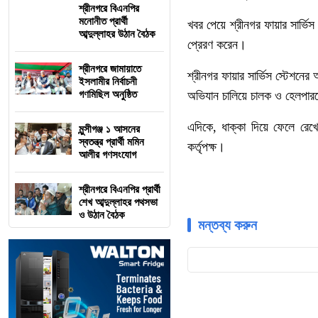
শ্রীনগরে বিএনপির
মনোনীত প্রার্থী
খবর
পেয়ে
শ্রীনগর
ফায়ার
সার্ভিস
আব্দুল্লাহর উঠান বৈঠক
প্রেরণ
করেন।
শ্রীনগরে জামায়াতে
শ্রীনগর
ফায়ার
সার্ভিস
স্টেশনের
ইসলামীর নির্বাচনী
গণমিছিল অনুষ্ঠিত
অভিযান
চালিয়ে
চালক
ও
হেলপার
এদিকে
,
ধাক্কা
দিয়ে
ফেলে
রেখে
মুন্সীগঞ্জ ১ আসনের
স্বতন্ত্র প্রার্থী মমিন
কর্তৃপক্ষ।
আলীর গণসংযোগ
শ্রীনগরে বিএনপির প্রার্থী
শেখ আব্দুল্লাহর পথসভা
ও উঠান বৈঠক
মন্তব্য করুন