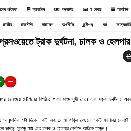
কের পত্রিকা
ম্যাগাজিন
কনভার্টার
ই-পেপার
আর্কাইভ
জাতীয়
রাজনীতি
সারাদেশ
অর্থনীতি
মুন্সীগঞ্জ
ধর্ম
আন্তর্জা
প্রেসওয়েতে ট্রাক দুর্ঘটনা, চালক ও হেলপ
ীনগর
রেলওয়ে
স্টেশনের
বিপরীত
পাশে
মাওয়ামুখী
লেনে
এক
সড়ক
দুর্ঘটনায়
একট
ত
আনুমানিক
২টা
দিকে
একটি
অজ্ঞাতনামা
গাড়ির
পেছনে
একটি
ফার্নিচার
বোঝাই
ংশ
দুমড়ে
–
মুচড়ে
যায়
এবং
চালক
ও
হেলপার
কেবিনে
আটকে
পড়েন।