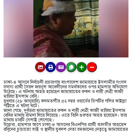
ঢাকা-৪ আসনে নির্বাচনী প্রচারণায় বাংলাদেশ জামায়াতে ইসলামীর সংসদ
সদস্য প্রার্থী সৈয়দ জয়নুল আবেদীনের সমর্থকদের ওপর হামলার অভিযোগ
উঠেছে। এ ঘটনায় আহত হয়েছেন জামায়াতের রুকন ও নারী নেত্রী কাজী
মারিয়া ইসলাম বেবি।
বুধবার (২৮ জানুয়ারি) কদমতলীর ৫২ নম্বর ওয়ার্ডের ডিপটির গলির কাইল্লা
পট্টিতে এ ঘটনা ঘটে।
জানা গেছে, দুর্বৃত্তরা জামায়াতের রুকন ও নারী নেত্রী কাজী মারিয়া ইসলাম
বেবির মাথায় রামদা দিয়ে দিয়েছে। এতে তিনি গুরুতর আহত হয়েছেন। তার
মাথায় চারটি সেলাই লেগেছে।
উল্লেখ্য, হামলার আগে ঢাকা-৪ আসনের বিএনপির প্রার্থী তানভীর আহমেদ
রবিনের চাচাতো ভাই ও স্থানীয় যুবদল নেতা রমজানের নেতৃত্বে জামায়াতের