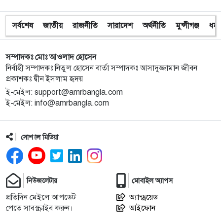
সর্বশেষ
জাতীয়
রাজনীতি
সারাদেশ
অর্থনীতি
মুন্সীগঞ্জ
ধর্ম
১০
অবরুদ্ধ জামায়াত নেতাকে উদ্ধার করলেন এনসিপি নেত্রী ডা.
মিতু
সম্পাদকঃ মোঃ আওলাদ হোসেন
১১
ভোটকেন্দ্রের সামনে বস্তাভর্তি টাকাসহ স্বেচ্ছাসেবকদল নেতা
নির্বাহী সম্পাদকঃ নিতুল হোসেন বার্তা সম্পাদকঃ আসাদুজ্জামান জীবন
আটক
প্রকাশকঃ দ্বীন ইসলাম হৃদয়
ই-মেইল: support@amrbangla.com
ই-মেইল: info@amrbangla.com
১২
গোপালগঞ্জে ডিসির বাসভবনের সামনে ককটেল বিস্ফোরণ
সোশ্যাল মিডিয়া
১৩
সন্ত্রাসীদের ব্যবস্থা না নেওয়া হলে আমার পক্ষে নির্বাচন করা
সম্ভব নয় : ভিপি নূর
১৪
নির্বাচনী নিরাপত্তা পর্যবেক্ষণে ফরিদপুর ও মুন্সীগঞ্জে বিজিবি
নিউজলেটার
মোবাইল অ্যাপস
মহাপরিচালকের বেইজ ক্যাম্প পরিদর্শন
প্রতিদিন মেইলে আপডেট
অ্যান্ড্রয়েড
পেতে সাবস্ক্রাইব করুন।
আইফোন
প্রধান উপদেষ্টাসহ উপদেষ্টাদের সম্পদ বিবরণী প্রকাশ