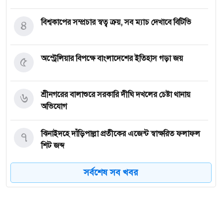
৪
বিশ্বকাপের সম্প্রচার স্বত্ব ক্রয়, সব ম্যাচ দেখাবে বিটিভি
৫
অস্ট্রেলিয়ার বিপক্ষে বাংলাদেশের ইতিহাস গড়া জয়
৬
শ্রীনগরের বালাশুরে সরকারি দীঘি দখলের চেষ্টা থানায়
অভিযোগ
৭
ঝিনাইদহে দাঁড়িপাল্লা প্রতীকের এজেন্ট স্বাক্ষরিত ফলাফল
শিট জব্দ
সর্বশেষ সব খবর
৮
ত্রয়োদশ জাতীয় নির্বাচন, শান্তিপূর্ণ ও নিরপেক্ষ হোক
৯
ইশরাকের আসনে ভোটকেন্দ্রে ঢুকে প্রিজাইডিং অফিসারের
ওপর হামলা বিএনপি নেতাকর্মীদের