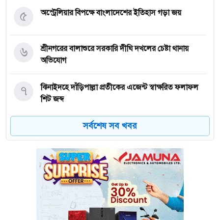
৫
অস্ট্রেলিয়ার বিপক্ষে বাংলাদেশের ইতিহাস গড়া জয়
৬
শ্রীনগরের বালাশুরে সরকারি দীঘি দখলের চেষ্টা থানায়
অভিযোগ
৭
ঝিনাইদহে দাঁড়িপাল্লা প্রতীকের এজেন্ট স্বাক্ষরিত ফলাফল
শিট জব্দ
সর্বশেষ সব খবর
৮
ত্রয়োদশ জাতীয় নির্বাচন, শান্তিপূর্ণ ও নিরপেক্ষ হোক
৯
ইশরাকের আসনে ভোটকেন্দ্রে ঢুকে প্রিজাইডিং অফিসারের
ওপর হামলা বিএনপি নেতাকর্মীদের
১০
অবরুদ্ধ জামায়াত নেতাকে উদ্ধার করলেন এনসিপি নেত্রী ডা.
মিতু