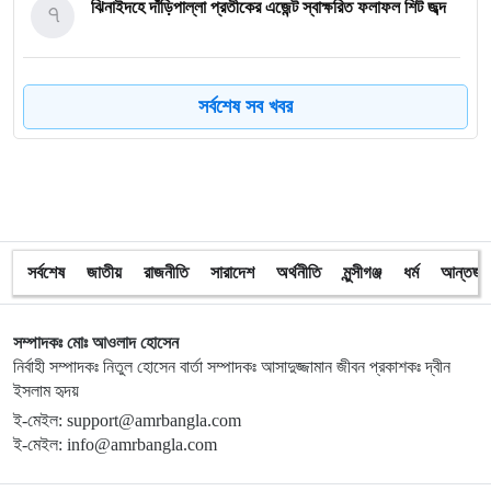
৭
ঝিনাইদহে দাঁড়িপাল্লা প্রতীকের এজেন্ট স্বাক্ষরিত ফলাফল শিট জব্দ
৮
ত্রয়োদশ জাতীয় নির্বাচন, শান্তিপূর্ণ ও নিরপেক্ষ হোক
সর্বশেষ সব খবর
৯
ইশরাকের আসনে ভোটকেন্দ্রে ঢুকে প্রিজাইডিং অফিসারের ওপর
হামলা বিএনপি নেতাকর্মীদের
১০
অবরুদ্ধ জামায়াত নেতাকে উদ্ধার করলেন এনসিপি নেত্রী ডা. মিতু
সর্বশেষ
জাতীয়
রাজনীতি
সারাদেশ
অর্থনীতি
মুন্সীগঞ্জ
ধর্ম
আন্তর্জা
১১
ভোটকেন্দ্রের সামনে বস্তাভর্তি টাকাসহ স্বেচ্ছাসেবকদল নেতা আটক
সম্পাদকঃ মোঃ আওলাদ হোসেন
নির্বাহী সম্পাদকঃ নিতুল হোসেন বার্তা সম্পাদকঃ আসাদুজ্জামান জীবন প্রকাশকঃ দ্বীন
ইসলাম হৃদয়
১২
গোপালগঞ্জে ডিসির বাসভবনের সামনে ককটেল বিস্ফোরণ
ই-মেইল: support@amrbangla.com
ই-মেইল: info@amrbangla.com