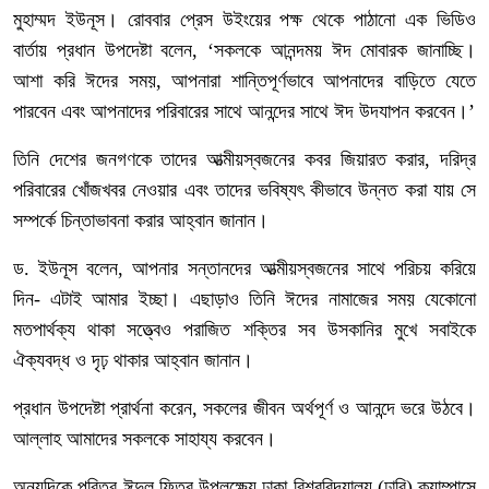
মুহাম্মদ ইউনূস। রোববার প্রেস উইংয়ের পক্ষ থেকে পাঠানো এক ভিডিও
বার্তায় প্রধান উপদেষ্টা বলেন, ‘সকলকে আনন্দময় ঈদ মোবারক জানাচ্ছি।
আশা করি ঈদের সময়, আপনারা শান্তিপূর্ণভাবে আপনাদের বাড়িতে যেতে
পারবেন এবং আপনাদের পরিবারের সাথে আনন্দের সাথে ঈদ উদযাপন করবেন।’
তিনি দেশের জনগণকে তাদের আত্মীয়স্বজনের কবর জিয়ারত করার, দরিদ্র
পরিবারের খোঁজখবর নেওয়ার এবং তাদের ভবিষ্যৎ কীভাবে উন্নত করা যায় সে
সম্পর্কে চিন্তাভাবনা করার আহ্বান জানান।
ড. ইউনূস বলেন, আপনার সন্তানদের আত্মীয়স্বজনের সাথে পরিচয় করিয়ে
দিন- এটাই আমার ইচ্ছা। এছাড়াও তিনি ঈদের নামাজের সময় যেকোনো
মতপার্থক্য থাকা সত্ত্বেও পরাজিত শক্তির সব উসকানির মুখে সবাইকে
ঐক্যবদ্ধ ও দৃঢ় থাকার আহ্বান জানান।
প্রধান উপদেষ্টা প্রার্থনা করেন, সকলের জীবন অর্থপূর্ণ ও আনন্দে ভরে উঠবে।
আল্লাহ আমাদের সকলকে সাহায্য করবেন।
অন্যদিকে পবিত্র ঈদুল ফিতর উপলক্ষ্যে ঢাকা বিশ্ববিদ্যালয় (ঢাবি) ক্যাম্পাসে