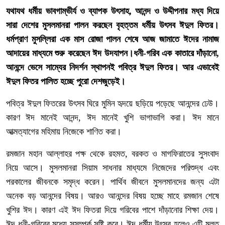
যথাযথ ধর্মীয় ভাবগাম্ভীর্য ও ব্যাপক উৎসাহ, আনন্দ ও উদ্দীপনার মধ্য দিয়ে
সারা দেশের মুসলমানরা পালন করছেন বৃহত্তম ধর্মীয় উৎসব ঈদুল ফিতর।
ধর্মপ্রাণ মুসল্লিরা এক মাস রোজা পালন শেষে আজ জামাতে ঈদের নামাজ
আদায়ের মাধ্যমে শুরু করেছেন ঈদ উদযাপন।ধনী-গরিব এক কাতারে দাঁড়ানো,
আনন্দে ভেসে সাম্যের নিদর্শন স্থাপনই পবিত্র ঈদুল ফিতর। আর এভাবেই
ঈদুল ফিতর পালিত হচ্ছে পুরো দেশজুড়েই।
পবিত্র ঈদুল ফিতরের উৎসব ঘিরে মুমিন হৃদয়ে ছড়িয়ে পড়েছে আনন্দের ঢেউ।
কারণ ঈদ মানেই আনন্দ, ঈদ মানেই খুশি ভাগাভাগি করা। ঈদ মানে
আত্মত্যাগের মহিমায় নিজেকে শাণিত করা।
রমজান মহান আল্লাহর পক্ষ থেকে রহমত, বরকত ও মাগফিরাতের সুসংবাদ
নিয়ে আসে। মুসলমানরা সিয়াম সাধনার মাধ্যমে নিজেদের পরিশুদ্ধ এবং
পরকালের জীবনকে সমৃদ্ধ করেন। পার্থিব জীবনে মুসলমানদের জন্য এটা
অনেক বড় আনন্দের বিষয়। আরও আনন্দের বিষয় হচ্ছে মাহে রমজান শেষে
খুশির ঈদ। কারণ এই ঈদ ফিতরা দিয়ে গরিবের পাশে দাঁড়ানোর শিক্ষা দেয়।
ঈদ ধনী-গরিবের মধ্যে সুসম্পর্ক সৃষ্টি করে। ঈদ ধর্মীয় উৎসব হলেও এটি মূলত