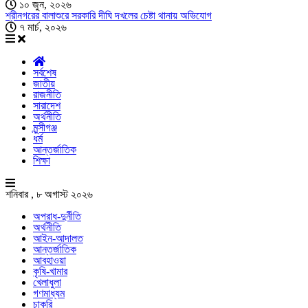
১০ জুন, ২০২৬
শ্রীনগরের বালাশুরে সরকারি দীঘি দখলের চেষ্টা থানায় অভিযোগ
৭ মার্চ, ২০২৬
সর্বশেষ
জাতীয়
রাজনীতি
সারাদেশ
অর্থনীতি
মুন্সীগঞ্জ
ধর্ম
আন্তর্জাতিক
শিক্ষা
শনিবার , ৮ অগাস্ট ২০২৬
অপরাধ-দুর্নীতি
অর্থনীতি
আইন-আদালত
আন্তর্জাতিক
আবহাওয়া
কৃষি-খামার
খেলাধুলা
গণমাধ্যম
চাকরি