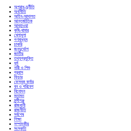
অপরাধ-দুর্নীতি
অর্থনীতি
আইন-আদালত
আন্তর্জাতিক
আবহাওয়া
কৃষি-খামার
খেলাধুলা
গণমাধ্যম
চাকরি
জনদুর্ভোগ
জাতীয়
তথ্যপ্রযুক্তি
ধর্ম
নারী ও শিশু
প্রবাস
ফিচার
ফেসবুক কর্নার
বন ও পরিবেশ
বিনোদন
মতামত
মুন্সীগঞ্জ
রাজধানী
রাজনীতি
সর্বশেষ
শিক্ষা
সম্পাদকীয়
সংস্কৃতি