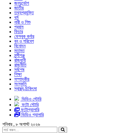
জনদুর্ভোগ
জাতীয়
তথ্যপ্রযুক্তি
ধর্ম
নারী ও শিশু
প্রবাস
ফিচার
ফেসবুক কর্নার
বন ও পরিবেশ
বিনোদন
মতামত
মুন্সীগঞ্জ
রাজধানী
রাজনীতি
সর্বশেষ
শিক্ষা
সম্পাদকীয়
সংস্কৃতি
স্বাস্থ্য-চিকিৎসা
ভিডিও স্টোরি
ফটো স্টোরি
ফটোগ্যালারি
ভিডিও গ্যালারি
শনিবার , ৮ অগাস্ট ২০২৬