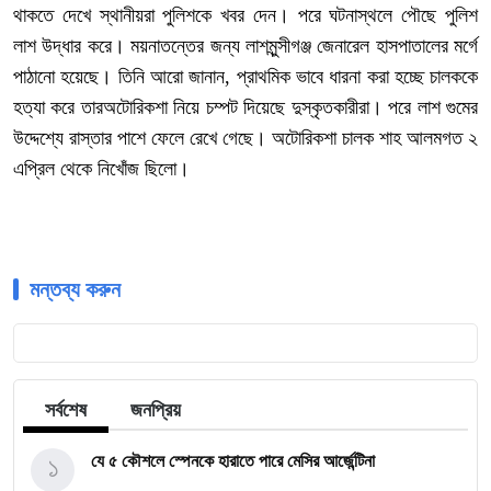
থাকতে
দেখে
স্থানীয়রা
পুলিশকে
খবর
দেন।
পরে
ঘটনাস্থলে
পৌছে
পুলিশ
লাশ
উদ্ধার
করে।
ময়নাতন্তের
জন্য
লাশ
মুন্সীগঞ্জ
জেনারেল
হাসপাতালের
মর্গে
পাঠানো
হয়েছে।
তিনি
আরো
জানান
,
প্রাথমিক
ভাবে
ধারনা
করা
হচ্ছে
চালককে
হত্যা
করে
তার
অটোরিকশা
নিয়ে
চম্পট
দিয়েছে
দুস্কৃতকারীরা।
পরে
লাশ
গুমের
উদ্দেশ্যে
রাস্তার
পাশে
ফেলে
রেখে
গেছে।
অটোরিকশা
চালক
শাহ
আলম
গত
২
এপ্রিল
থেকে
নিখোঁজ
ছিলো।
মন্তব্য করুন
সর্বশেষ
জনপ্রিয়
১
যে ৫ কৌশলে স্পেনকে হারাতে পারে মেসির আর্জেন্টিনা