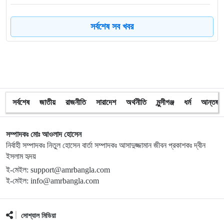
৮
ত্রয়োদশ জাতীয় নির্বাচন, শান্তিপূর্ণ ও নিরপেক্ষ হোক
সর্বশেষ সব খবর
৯
ইশরাকের আসনে ভোটকেন্দ্রে ঢুকে প্রিজাইডিং অফিসারের ওপর
হামলা বিএনপি নেতাকর্মীদের
১০
অবরুদ্ধ জামায়াত নেতাকে উদ্ধার করলেন এনসিপি নেত্রী ডা. মিতু
সর্বশেষ
জাতীয়
রাজনীতি
সারাদেশ
অর্থনীতি
মুন্সীগঞ্জ
ধর্ম
আন্তর্জা
১১
ভোটকেন্দ্রের সামনে বস্তাভর্তি টাকাসহ স্বেচ্ছাসেবকদল নেতা আটক
সম্পাদকঃ মোঃ আওলাদ হোসেন
নির্বাহী সম্পাদকঃ নিতুল হোসেন বার্তা সম্পাদকঃ আসাদুজ্জামান জীবন প্রকাশকঃ দ্বীন
ইসলাম হৃদয়
১২
গোপালগঞ্জে ডিসির বাসভবনের সামনে ককটেল বিস্ফোরণ
ই-মেইল: support@amrbangla.com
ই-মেইল: info@amrbangla.com
১৩
সন্ত্রাসীদের ব্যবস্থা না নেওয়া হলে আমার পক্ষে নির্বাচন করা সম্ভব
নয় : ভিপি নূর
সোশ্যাল মিডিয়া