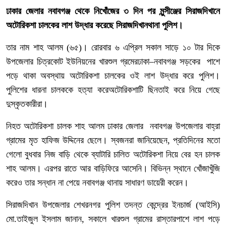
ঢাকার
জেলার
নবাবগঞ্জ
থেকে
নিখোঁজের
৩
দিন
পর
মুন্সীঞ্জের
সিরাজদিখানে
অটোরিকশা
চালকের
লাশ
উদ্ধার
করেছে
সিরাজদিখান
থানা
পুলিশ।
তার
নাম
শাহ
আলম
(
৬৫
)
।
রোরবার
৬
এপ্রিল
সকাল
সাড়ে
১০
টার
দিকে
উপজেলার
চিত্রকোট
ইউনিয়নের
খারশুল
গ্রমের
ঢাকা
–
নবাবগঞ্জ
সড়কের
পাশে
পড়ে
থাকা
অবস্থায়
অটোরিকশা
চালকের
ওই
লাশ
উদ্ধার
করে
পুলিশ।
পুলিশের
ধারনা
চালককে
হত্যা
করে
অটোরিকশাটি
ছিনতাই
করে
নিয়ে
গেছে
দুস্কৃতকারীরা।
নিহত
অটোরিকশা
চালক
শাহ
আলম
ঢাকার
জেলার
নবাবগঞ্জ
উপজেলার
বাহ্রা
গ্রামের
মৃত
হাফিজ
উদ্দিনের
ছেলে।
স্বজনরা
জানিয়েছেন
,
প্রতিদিনের
মতো
গেলো
বুধবার
নিজ
বাড়ি
থেকে
ব্যাটারি
চালিত
অটোরিকশা
নিয়ে
বের
হন
চালক
শাহ
আলম।
এরপর
রাতে
আর
বাড়ি
ফিরে
আসেনি।
বিভিন্ন
স্থানে
খোঁজাখুঁজি
করেও
তার
সন্ধান
না
পেয়ে
নবাবগঞ্জ
থানায়
সাধারণ
ডায়েরী
করেন।
সিরাজদিখান
উপজেলার
শেখরনগর
পুলিশ
তদন্ত
কেন্দ্রের
ইনচার্জ
(
আইসি
)
মো
.
তাইজুল
ইসলাম
জানান
,
সকালে
খারশুল
গ্রামের
রাস্তার
পাশে
লাশ
পড়ে