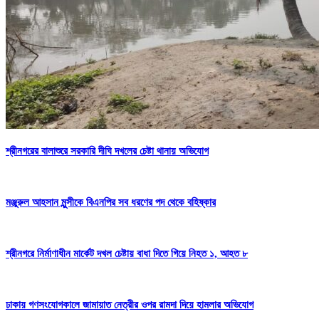
শ্রীনগরের বালাশুরে সরকারি দীঘি দখলের চেষ্টা থানায় অভিযোগ
মঞ্জুরুল আহসান মুন্সীকে বিএনপির সব ধরণের পদ থেকে বহিষ্কার
শ্রীনগরে নির্মাণাধীন মার্কেট দখল চেষ্টায় বাধা দিতে গিয়ে নিহত ১, আহত ৮
ঢাকায় গণসংযোগকালে জামায়াত নেত্রীর ওপর রামদা দিয়ে হামলার অভিযোগ