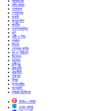
আবহাওয়া
কৃষি-খামার
খেলাধুলা
গণমাধ্যম
চাকরি
জনদুর্ভোগ
জাতীয়
তথ্যপ্রযুক্তি
ধর্ম
নারী ও শিশু
প্রবাস
ফিচার
ফেসবুক কর্নার
বন ও পরিবেশ
বিনোদন
মতামত
মুন্সীগঞ্জ
রাজধানী
রাজনীতি
সর্বশেষ
শিক্ষা
সম্পাদকীয়
সংস্কৃতি
স্বাস্থ্য-চিকিৎসা
ভিডিও স্টোরি
ফটো স্টোরি