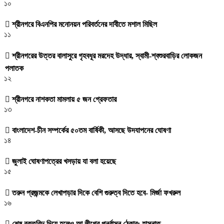
১০
শ্রীনগরে বিএনপির মনোনয়ন পরিবর্তনের দাবীতে মশাল মিছিল
১১
শ্রীনগরের উত্তর বালাসুরে গৃহবধূর মরদেহ উদ্ধার, স্বামী-শ্বশুরবাড়ির লোকজন
পলাতক
১২
শ্রীনগরে নাশকতা মামলায় ৫ জন গ্রেফতার
১৩
বাংলাদেশ-চীন সম্পর্কের ৫০তম বার্ষিকী, আসছে উদযাপনের ঘোষণা
১৪
জুলাই ঘোষণাপত্রের খসড়ায় যা বলা হয়েছে
১৫
তরুন প্রজন্মকে লেখাপড়ার দিকে বেশি গুরুত্ব দিতে হবে- মির্জা ফখরুল
১৬
শেষ রক্তবিন্দু দিয়ে হলেও আ.লীগের পুনর্বাসন ঠেকাব: হাসনাত