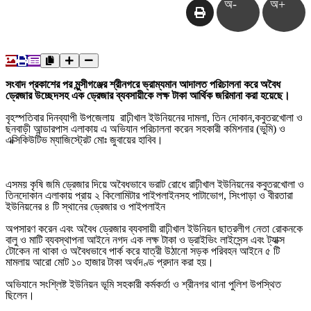
অ-
অ+
সংবাদ প্রকাশের পর মুন্সীগঞ্জের শ্রীনগরে ভ্রাম্যমান আদালত পরিচালনা করে অবৈধ
ড্রেজার উচ্ছেদসহ এক ড্রেজার ব্যবসায়ীকে লক্ষ টাকা আর্থিক জরিমানা করা হয়েছে।
বৃহস্পতিবার দিনব্যাপী উপজেলায় রাঢ়ীখাল ইউনিয়নের দামলা, তিন দোকান,কবুতরখোলা ও
ছনবাড়ী আন্ডারপাস এলাকায় এ অভিযান পরিচালনা করেন সহকারী কমিশনার (ভুমি) ও
এক্সিকিউটিভ ম্যাজিস্ট্রেট মোঃ জুবায়ের হাবিব।
এসময় কৃষি জমি ড্রেজার দিয়ে অবৈধভাবে ভরাট রোধে রাঢ়ীখাল ইউনিয়নের কবুতরখোলা ও
তিনদোকান এলাকায় প্রায় ২ কিলোমিটার পাইপলাইনসহ পাটাভোগ, সিংপাড়া ও বীরতারা
ইউনিয়নের ৪ টি স্থানের ড্রেজার ও পাইপলাইন
অপসারণ করেন এবং অবৈধ ড্রেজার ব্যবসায়ী রাঢ়ীখাল ইউনিয়ন ছাত্রলীগ নেতা রোকনকে
বালু ও মাটি ব্যবস্থাপনা আইনে নগদ এক লক্ষ টাকা ও ড্রাইভিং লাইসেন্স এবং ট্যাক্স
টোকেন না থাকা ও অবৈধভাবে পার্ক করে যাত্রী উঠানো সড়ক পরিবহন আইনে ৫ টি
মামলায় আরো মোট ১০ হাজার টাকা অর্থদণ্ড প্রদান করা হয়।
অভিযানে সংশ্লিষ্ট ইউনিয়ন ভূমি সহকারী কর্মকর্তা ও শ্রীনগর থানা পুলিশ উপস্থিত
ছিলেন।