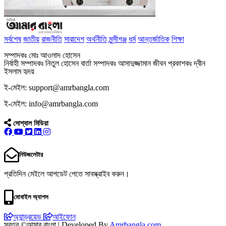
সর্বশেষ
জাতীয়
রাজনীতি
সারাদেশ
অর্থনীতি
মুন্সীগঞ্জ
ধর্ম
আন্তর্জাতিক
শিক্ষা
সম্পাদকঃ মোঃ আওলাদ হোসেন
নির্বাহী সম্পাদকঃ নিতুল হোসেন বার্তা সম্পাদকঃ আসাদুজ্জামান জীবন প্রকাশকঃ দ্বীন
ইসলাম হৃদয়
ই-মেইল: support@amrbangla.com
ই-মেইল: info@amrbangla.com
সোশ্যাল মিডিয়া
নিউজলেটার
প্রতিদিন মেইলে আপডেট পেতে সাবস্ক্রাইব করুন।
মোবাইল অ্যাপস
অ্যান্ড্রয়েড
আইফোন
স্বত্ব ©আমার বাংলা | Developed By
Amrbangla.com