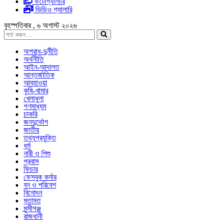
ফটোগ্যালারি
ভিডিও গ্যালারি
বৃহস্পতিবার , ৬ অগাস্ট ২০২৬
অপরাধ-দুর্নীতি
অর্থনীতি
আইন-আদালত
আন্তর্জাতিক
আবহাওয়া
কৃষি-খামার
খেলাধুলা
গণমাধ্যম
চাকরি
জনদুর্ভোগ
জাতীয়
তথ্যপ্রযুক্তি
ধর্ম
নারী ও শিশু
প্রবাস
ফিচার
ফেসবুক কর্নার
বন ও পরিবেশ
বিনোদন
মতামত
মুন্সীগঞ্জ
রাজধানী