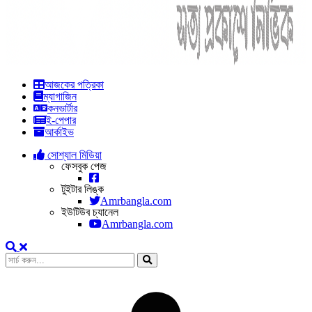
আজকের পত্রিকা
ম্যাগাজিন
কনভার্টার
ই-পেপার
আর্কাইভ
সোশ্যাল মিডিয়া
ফেসবুক পেজ
টুইটার লিঙ্ক
Amrbangla.com
ইউটিউব চ্যানেল
Amrbangla.com