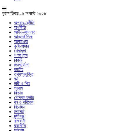
বৃহস্পতিবার , ৬ অগাস্ট ২০২৬
অপরাধ-দুর্নীতি
অর্থনীতি
আইন-আদালত
আন্তর্জাতিক
আবহাওয়া
কৃষি-খামার
খেলাধুলা
গণমাধ্যম
চাকরি
জনদুর্ভোগ
জাতীয়
তথ্যপ্রযুক্তি
ধর্ম
নারী ও শিশু
প্রবাস
ফিচার
ফেসবুক কর্নার
বন ও পরিবেশ
বিনোদন
মতামত
মুন্সীগঞ্জ
রাজধানী
রাজনীতি
সর্বশেষ