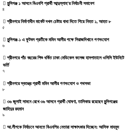
মুন্সিগঞ্জ ১ আসনে বিএনপি প্রার্থী আব্দুল্লাহ’র নির্বাচনী সমাবেশ
৪
শ্রীনগরে নির্মাণাধীন মার্কেট দখল চেষ্টায় বাধা দিতে গিয়ে নিহত ১, আহত ৮
৫
মুন্সিগঞ্জ-১ এ ফুটবল প্রতীকে মমিন আলীর পক্ষে সিরাজদিখানে গণসংযোগ
৬
শ্রীনগরে পাঁচ বছরের শিশু ধর্ষিত ঢাকা মেডিকেল কলেজ হাসপাতালে ওসিসি ইউনিটে
ভর্তি
৭
শ্রীনগরে স্বতন্ত্র প্রার্থী মমিন আলীর গণসংযোগ ও পথসভা
৮
৩৬ জুলাই সামনে রেখে ৩৬ আসনে প্রার্থী ঘোষণা, তালিকায় রয়েছেন মুন্সিগঞ্জের
জাহিদুর রহমান
৯
আ.লীগকে নির্বাচনে আনতে বিএনপির নেতারা সাক্ষাৎকার দিচ্ছেন: আসিফ মাহমুদ