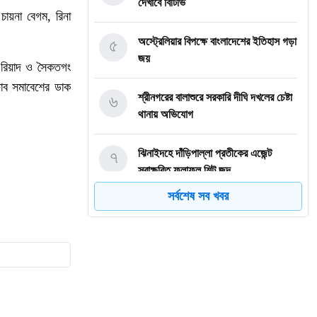
দেখাবে বিটিভি
চায়না বেগম, রিনা
৫
অস্ট্রেলিয়ার বিপক্ষে বাংলাদেশের ইতিহাস গড়া
জয়
, রিয়াদ ও সৈকতগং
ষোব সমাবেশের ডাক
৬
শ্রীনগরের বালাশুরে সরকারি দীঘি দখলের চেষ্টা
থানায় অভিযোগ
৭
ঝিনাইদহে দাঁড়িপাল্লা প্রতীকের এজেন্ট
স্বাক্ষরিত ফলাফল শিট জব্দ
সর্বশেষ সব খবর
৮
ত্রয়োদশ জাতীয় নির্বাচন, শান্তিপূর্ণ ও
নিরপেক্ষ হোক
৯
ইশরাকের আসনে ভোটকেন্দ্রে ঢুকে প্রিজাইডিং
অফিসারের ওপর হামলা বিএনপি নেতাকর্মীদের