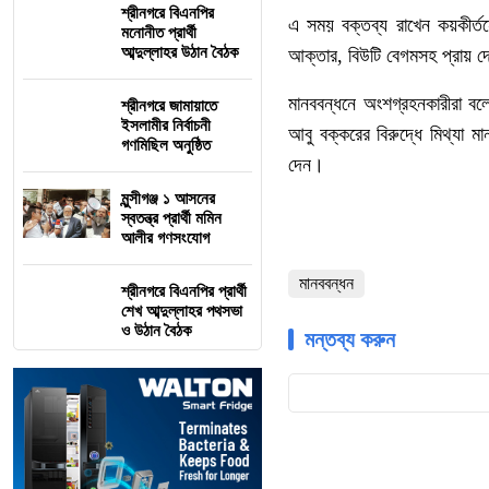
শ্রীনগরে বিএনপির
এ সময় বক্তব্য রাখেন কয়কীর্তন
মনোনীত প্রার্থী
আব্দুল্লাহর উঠান বৈঠক
আক্তার, বিউটি বেগমসহ প্রায় 
মানববন্ধনে অংশগ্রহনকারীরা বল
শ্রীনগরে জামায়াতে
ইসলামীর নির্বাচনী
আবু বক্করের বিরুদ্ধে মিথ্যা ম
গণমিছিল অনুষ্ঠিত
দেন।
মুন্সীগঞ্জ ১ আসনের
স্বতন্ত্র প্রার্থী মমিন
আলীর গণসংযোগ
মানববন্ধন
শ্রীনগরে বিএনপির প্রার্থী
শেখ আব্দুল্লাহর পথসভা
ও উঠান বৈঠক
মন্তব্য করুন