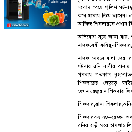
সংবাদ
পেয়ে
পুলিশ
ঘটনাস্
করে
থানায়
নিয়ে
আসেন।
আজিজ
শিকদারকে
প্রধান
ব
অভিযোগ
সুত্রে
জানা
যায়
,
মাদকসেবী
কাইয়ুম
শিকদার
মাদক
সেবনে
বাধা
দেয়া
র
ঘটনায়
রনি
বাদীয়
থানায়
পুনরায়
গতকাল
বৃহস্পতি
শিকদারের
নেতৃত্বে
কাইয়
বেগম
,
রেজুয়ান
শিকদার
,
লি
শিকদার
,
রানা
শিকদার
,
অনি
শিকদারসহ
২৪
–
২৫জন
এব
রনির
বাড়ী
ঘরে
হামলা
চালি