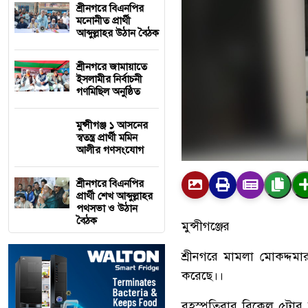
শ্রীনগরে বিএনপির
মনোনীত প্রার্থী
আব্দুল্লাহর উঠান বৈঠক
শ্রীনগরে জামায়াতে
ইসলামীর নির্বাচনী
গণমিছিল অনুষ্ঠিত
মুন্সীগঞ্জ ১ আসনের
স্বতন্ত্র প্রার্থী মমিন
আলীর গণসংযোগ
শ্রীনগরে বিএনপির
প্রার্থী শেখ আব্দুল্লাহর
পথসভা ও উঠান
বৈঠক
মুন্সীগঞ্জের
শ্রীনগরে
মামলা
মোকদ্দমা
করেছে।।
বৃহস্পতিবার
বিকেল
৫টার