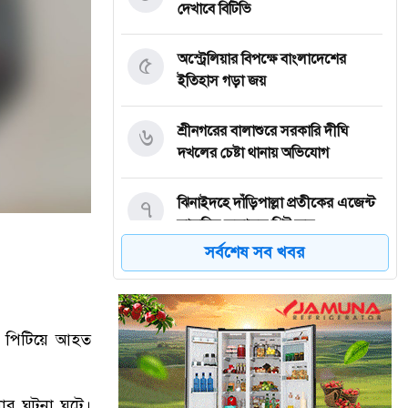
দেখাবে বিটিভি
৫
অস্ট্রেলিয়ার বিপক্ষে বাংলাদেশের
ইতিহাস গড়া জয়
৬
শ্রীনগরের বালাশুরে সরকারি দীঘি
দখলের চেষ্টা থানায় অভিযোগ
৭
ঝিনাইদহে দাঁড়িপাল্লা প্রতীকের এজেন্ট
স্বাক্ষরিত ফলাফল শিট জব্দ
সর্বশেষ সব খবর
৮
ত্রয়োদশ জাতীয় নির্বাচন, শান্তিপূর্ণ ও
নিরপেক্ষ হোক
পিটিয়ে
আহত
৯
ইশরাকের আসনে ভোটকেন্দ্রে ঢুকে
প্রিজাইডিং অফিসারের ওপর হামলা
বিএনপি নেতাকর্মীদের
ার
ঘটনা
ঘটে।