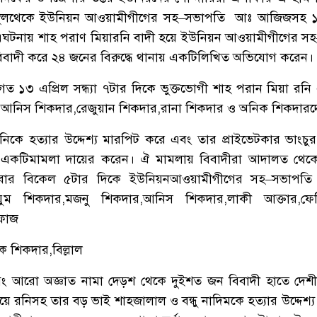
থল
থেকে
ইউনিয়ন
আওয়ামীগীগের
সহ
–
সভাপতি
আঃ
আজিজসহ
এঘটনায়
শাহ
পরাণ
মিয়া
রনি
বাদী
হয়ে
ইউনিয়ন
আওয়ামীগীগের
সহ
িবাদী
করে
২৪
জনের
বিরুদ্ধে
থানায়
একটি
লিখিত
অভিযোগ
করেন।
গত
১৩
এপ্রিল
সন্ধ্যা
৭টার
দিকে
ভুক্তভোগী
শাহ
পরান
মিয়া
রনি
,
আনিস
শিকদার
,
রেজুয়ান
শিকদার
,
রানা
শিকদার
ও
অনিক
শিকদারদ
নিকে
হত্যার
উদ্দেশ্য
মারপিট
করে
এবং
তার
প্রাইভেটকার
ভাংচুর
একটি
মামলা
দায়ের
করেন।
ঐ
মামলায়
বিবাদীরা
আদালত
থেক
বার
বিকেল
৫টার
দিকে
ইউনিয়ন
আওয়ামীগীগের
সহ
–
সভাপতি
ুম
শিকদার
,
মজনু
শিকদার
,
আনিস
শিকদার
,
লাকী
আক্তার
,
ফেন
ফাজ
ক
শিকদার
,
বিল্লাল
ং
আরো
অজ্ঞাত
নামা
দেড়শ
থেকে
দুইশত
জন
বিবাদী
হাতে
দেশ
য়ে
রনিসহ
তার
বড়
ভাই
শাহজালাল
ও
বন্ধু
নাদিমকে
হত্যার
উদ্দেশ্য