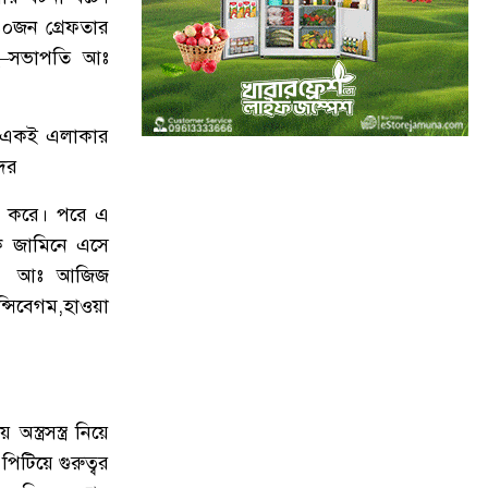
১০জন
গ্রেফতার
১০
অবরুদ্ধ জামায়াত নেতাকে উদ্ধার
–
সভাপতি
আঃ
করলেন এনসিপি নেত্রী ডা. মিতু
১১
ভোটকেন্দ্রের সামনে বস্তাভর্তি টাকাসহ
একই
এলাকার
স্বেচ্ছাসেবকদল নেতা আটক
ের
১২
গোপালগঞ্জে ডিসির বাসভবনের সামনে
করে।
পরে
এ
ককটেল বিস্ফোরণ
ে
জামিনে
এসে
আঃ
আজিজ
১৩
সন্ত্রাসীদের ব্যবস্থা না নেওয়া হলে আমার
্সি
বেগম
,
হাওয়া
পক্ষে নির্বাচন করা সম্ভব নয় : ভিপি নূর
১৪
নির্বাচনী নিরাপত্তা পর্যবেক্ষণে ফরিদপুর
ও মুন্সীগঞ্জে বিজিবি মহাপরিচালকের
ীয়
অস্ত্রসস্ত্র
নিয়ে
বেইজ ক্যাম্প পরিদর্শন
পিটিয়ে
গুরুত্বর