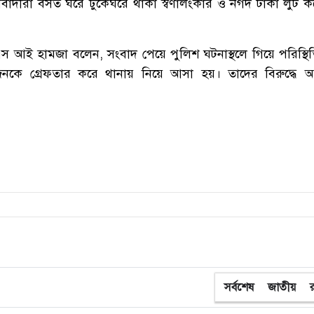
িবাদীরা
বসত
ঘরে
ঢুকে
ঘরে
থাকা
স্বর্ণালংকার
ও
নগদ
টাকা
লুট
ক
এস
আই
হামজা
বলেন
,
সংবাদ
পেয়ে
পুলিশ
ঘটনাস্থলে
গিয়ে
পরিস্থি
জনকে
গ্রেফতার
করে
থানায়
নিয়ে
আসা
হয়।
তাদের
বিরুদ্ধে
আ
সর্বশেষ
জাতীয়