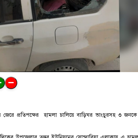
র
জেরে
প্রতিপক্ষের
হামলা
চালিয়ে
বাড়িঘর
ভাংচুরসহ
৩
জনকে
দিকের
উপজেলার
তন্তর
ইউনিয়নের
সোন্দারিয়া
এলাকায়
এ
হামল