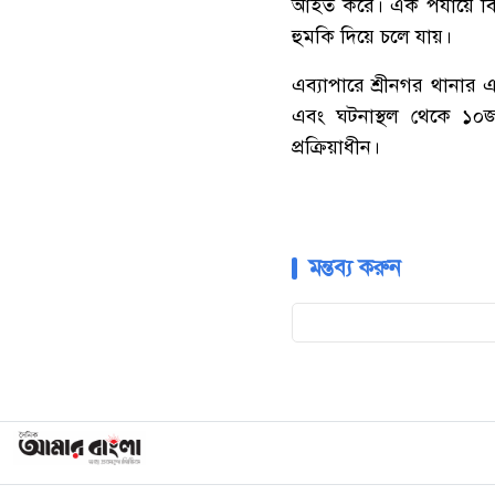
আহত
করে।
এক
পর্যায়ে
ব
হুমকি
দিয়ে
চলে
যায়।
এব্যাপারে
শ্রীনগর
থানার
এবং
ঘটনাস্থল
থেকে
১০
প্রক্রিয়াধীন।
মন্তব্য করুন