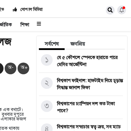
াইভ
সোশ্যাল মিডিয়া
র্জাতিক
শিক্ষা
লেজ
সর্বশেষ
জনপ্রিয়
১
যে ৫ কৌশলে স্পেনকে হারাতে পারে
মেসির আর্জেন্টিনা
অ-
অ+
২
বিশ্বকাপ ফাইনাল: হাফটাইম নিয়ে চূড়ান্ত
সিদ্ধান্ত জানাল ফিফা
৩
বিশ্বকাপের চ্যাম্পিয়ন দল কত টাকা
মক এক বখাটে।
পাবে?
বুধবার দুপুরে
পুর এলাকার ফজল
৪
বিশ্বকাপের সম্প্রচার স্বত্ব ক্রয়, সব ম্যাচ
পলাতক থাকায়