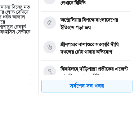
দেখাবে বিটিভি
যান্য দিনের মত
ার লোভ দেখিয়ে
েলে ধর্ষক আলাল
৫
অস্ট্রেলিয়ার বিপক্ষে বাংলাদেশের
য়ে
াতালে রেফার্ড
ইতিহাস গড়া জয়
রাইসিস সেন্টারে
৬
শ্রীনগরের বালাশুরে সরকারি দীঘি
দখলের চেষ্টা থানায় অভিযোগ
৭
ঝিনাইদহে দাঁড়িপাল্লা প্রতীকের এজেন্ট
স্বাক্ষরিত ফলাফল শিট জব্দ
সর্বশেষ সব খবর
৮
ত্রয়োদশ জাতীয় নির্বাচন, শান্তিপূর্ণ ও
নিরপেক্ষ হোক
৯
ইশরাকের আসনে ভোটকেন্দ্রে ঢুকে
প্রিজাইডিং অফিসারের ওপর হামলা
বিএনপি নেতাকর্মীদের