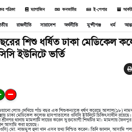
 পত্রিকা
ম্যাগাজিন
কনভার্টার
ই-পেপার
আর্ক
াতীয়
রাজনীতি
সারাদেশ
অর্থনীতি
মুন্সীগঞ্জ
ধর্ম
আন্ত
 বছরের শিশু ধর্ষিত ঢাকা মেডিকেল ক
িসি ইউনিটে ভর্তি
 খাওয়ানো লোভ দেখিয়ে পাঁচ বছর এক শিশুকন্যাকে ধর্ষণ করেছে আলাল(১৮) না
স্থায় ঢাকা মেডিকেল কলেজ হাসপাতালের ওসিসি ইউনিটে চিকিৎসাধীন রয়েছে। 
নে শ্রীনগর থানায় মামলাটি দায়ের করেন ভুক্তভোগী শিশুটির মা। মামলায় ফৈন
রধান আসামি করা হয়েছে।
 (ওসি) মো. নাজমুল হুদা খান এসব তথ্য নিশ্চিত করেন। তিনি জানান, আসামি 