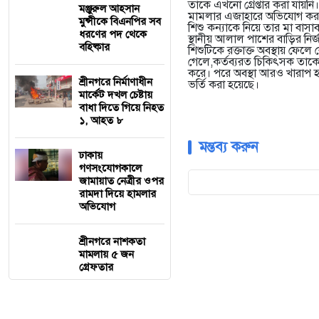
তাকে এখনো গ্রেপ্তার করা যায়নি।
মঞ্জুরুল আহসান
মামলার এজাহারে অভিযোগ করা 
মুন্সীকে বিএনপির সব
শিশু কন্যাকে নিয়ে তার মা 
ধরণের পদ থেকে
স্থানীয় আলাল পাশের বাড়ির নির্
বহিষ্কার
শিশুটিকে রক্তাক্ত অবস্থায় ফেলে 
গেলে,কর্তব্যরত চিকিৎসক তাকে 
করে। পরে অবস্থা আরও খারাপ হ
শ্রীনগরে নির্মাণাধীন
ভর্তি করা হয়েছে।
মার্কেট দখল চেষ্টায়
বাধা দিতে গিয়ে নিহত
১, আহত ৮
মন্তব্য করুন
ঢাকায়
গণসংযোগকালে
জামায়াত নেত্রীর ওপর
রামদা দিয়ে হামলার
অভিযোগ
শ্রীনগরে নাশকতা
মামলায় ৫ জন
গ্রেফতার