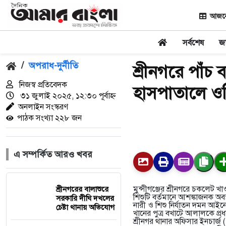
আজকের
সর্বশেষ
জ
/
অপরাধ-দুর্নীতি
শ্রীনগরে পাঁচ
নিজস্ব প্রতিবেদক
হাসপাতালে ওস
৩১ জুলাই ২০২৫, ১২:৩০ পূর্বাহ্ন
অনলাইন সংস্করণ
পাঠক সংখ্যা ২২৮ জন
এ সম্পর্কিত আরও খবর
মুন্সীগঞ্জের শ্রীনগরে চকলেট
শ্রীনগরের বালাশুরে
শিশুটি বর্তমানে আশঙ্কাজনক অব
সরকারি দীঘি দখলের
নারী ও শিশু নির্যাতন দমন আই
চেষ্টা থানায় অভিযোগ
খানের পুত্র বখাটে আলালকে প্
শ্রীনগর থানার অফিসার ইনচার্জ