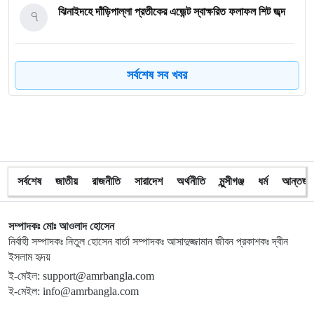
৭
ঝিনাইদহে দাঁড়িপাল্লা প্রতীকের এজেন্ট স্বাক্ষরিত ফলাফল শিট জব্দ
৮
ত্রয়োদশ জাতীয় নির্বাচন, শান্তিপূর্ণ ও নিরপেক্ষ হোক
সর্বশেষ সব খবর
৯
ইশরাকের আসনে ভোটকেন্দ্রে ঢুকে প্রিজাইডিং অফিসারের ওপর
হামলা বিএনপি নেতাকর্মীদের
১০
অবরুদ্ধ জামায়াত নেতাকে উদ্ধার করলেন এনসিপি নেত্রী ডা. মিতু
সর্বশেষ
জাতীয়
রাজনীতি
সারাদেশ
অর্থনীতি
মুন্সীগঞ্জ
ধর্ম
আন্তর্জা
১১
ভোটকেন্দ্রের সামনে বস্তাভর্তি টাকাসহ স্বেচ্ছাসেবকদল নেতা আটক
সম্পাদকঃ মোঃ আওলাদ হোসেন
নির্বাহী সম্পাদকঃ নিতুল হোসেন বার্তা সম্পাদকঃ আসাদুজ্জামান জীবন প্রকাশকঃ দ্বীন
ইসলাম হৃদয়
১২
গোপালগঞ্জে ডিসির বাসভবনের সামনে ককটেল বিস্ফোরণ
ই-মেইল: support@amrbangla.com
ই-মেইল: info@amrbangla.com