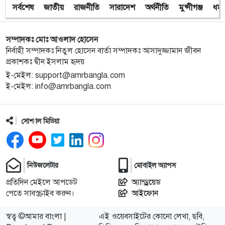
সর্বশেষ
জাতীয়
রাজনীতি
সারাদেশ
অর্থনীতি
মুন্সীগঞ্জ
ধর্ম
১০
অবরুদ্ধ জামায়াত নেতাকে উদ্ধার করলেন এনসিপি নেত্রী ডা.
মিতু
সম্পাদকঃ মোঃ আওলাদ হোসেন
১১
ভোটকেন্দ্রের সামনে বস্তাভর্তি টাকাসহ স্বেচ্ছাসেবকদল নেতা
নির্বাহী সম্পাদকঃ নিতুল হোসেন বার্তা সম্পাদকঃ আসাদুজ্জামান জীবন
আটক
প্রকাশকঃ দ্বীন ইসলাম হৃদয়
ই-মেইল: support@amrbangla.com
ই-মেইল: info@amrbangla.com
১২
গোপালগঞ্জে ডিসির বাসভবনের সামনে ককটেল বিস্ফোরণ
সোশ্যাল মিডিয়া
১৩
সন্ত্রাসীদের ব্যবস্থা না নেওয়া হলে আমার পক্ষে নির্বাচন করা
সম্ভব নয় : ভিপি নূর
১৪
নির্বাচনী নিরাপত্তা পর্যবেক্ষণে ফরিদপুর ও মুন্সীগঞ্জে বিজিবি
নিউজলেটার
মোবাইল অ্যাপস
মহাপরিচালকের বেইজ ক্যাম্প পরিদর্শন
প্রতিদিন মেইলে আপডেট
অ্যান্ড্রয়েড
পেতে সাবস্ক্রাইব করুন।
আইফোন
১৫
প্রধান উপদেষ্টাসহ উপদেষ্টাদের সম্পদ বিবরণী প্রকাশ
স্বত্ব ©আমার বাংলা |
এই ওয়েবসাইটের কোনো লেখা, ছবি,