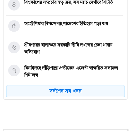
৪
বিশ্বকাপের সম্প্রচার স্বত্ব ক্রয়, সব ম্যাচ দেখাবে বিটিভি
৫
অস্ট্রেলিয়ার বিপক্ষে বাংলাদেশের ইতিহাস গড়া জয়
৬
শ্রীনগরের বালাশুরে সরকারি দীঘি দখলের চেষ্টা থানায়
অভিযোগ
৭
ঝিনাইদহে দাঁড়িপাল্লা প্রতীকের এজেন্ট স্বাক্ষরিত ফলাফল
শিট জব্দ
সর্বশেষ সব খবর
৮
ত্রয়োদশ জাতীয় নির্বাচন, শান্তিপূর্ণ ও নিরপেক্ষ হোক
৯
ইশরাকের আসনে ভোটকেন্দ্রে ঢুকে প্রিজাইডিং অফিসারের
ওপর হামলা বিএনপি নেতাকর্মীদের