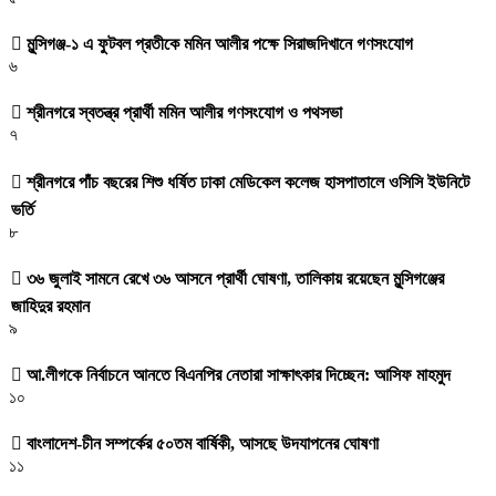
মুন্সিগঞ্জ-১ এ ফুটবল প্রতীকে মমিন আলীর পক্ষে সিরাজদিখানে গণসংযোগ
৬
শ্রীনগরে স্বতন্ত্র প্রার্থী মমিন আলীর গণসংযোগ ও পথসভা
৭
শ্রীনগরে পাঁচ বছরের শিশু ধর্ষিত ঢাকা মেডিকেল কলেজ হাসপাতালে ওসিসি ইউনিটে
ভর্তি
৮
৩৬ জুলাই সামনে রেখে ৩৬ আসনে প্রার্থী ঘোষণা, তালিকায় রয়েছেন মুন্সিগঞ্জের
জাহিদুর রহমান
৯
আ.লীগকে নির্বাচনে আনতে বিএনপির নেতারা সাক্ষাৎকার দিচ্ছেন: আসিফ মাহমুদ
১০
বাংলাদেশ-চীন সম্পর্কের ৫০তম বার্ষিকী, আসছে উদযাপনের ঘোষণা
১১