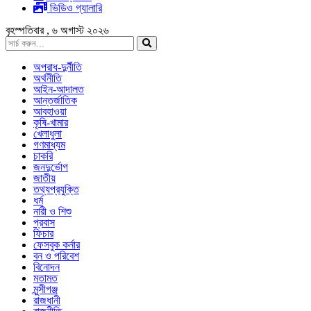
ভিডিও গ্যালারি
বৃহস্পতিবার , ৬ অগাস্ট ২০২৬
অপরাধ-দুর্নীতি
অর্থনীতি
আইন-আদালত
আন্তর্জাতিক
আবহাওয়া
কৃষি-খামার
খেলাধুলা
গণমাধ্যম
চাকরি
জনদুর্ভোগ
জাতীয়
তথ্যপ্রযুক্তি
ধর্ম
নারী ও শিশু
প্রবাস
ফিচার
ফেসবুক কর্নার
বন ও পরিবেশ
বিনোদন
মতামত
মুন্সীগঞ্জ
রাজধানী