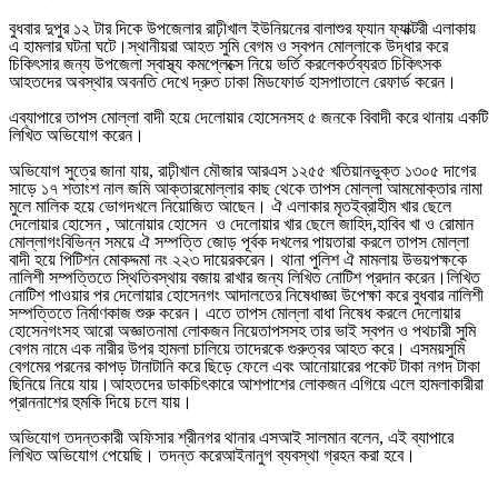
বুধবার
দুপুর
১২
টার
দিকে
উপজেলার
রাঢ়ীখাল
ইউনিয়নের
বালাশুর
ফ্যান
ফ্যাক্টরী
এলাকায়
এ
হামলার
ঘটনা
ঘটে।
স্থানীয়রা
আহত
সুমি
বেগম
ও
স্বপন
মোল্লাকে
উদ্ধার
করে
চিকিৎসার
জন্য
উপজেলা
স্বাস্থ্য
কমপ্লেক্সে
নিয়ে
ভর্তি
করলে
কর্তব্যরত
চিকিৎসক
আহতদের
অবস্থার
অবনতি
দেখে
দ্রুত
ঢাকা
মিডফোর্ড
হাসপাতালে
রেফার্ড
করেন।
এব্যাপারে
তাপস
মোল্লা
বাদী
হয়ে
দেলোয়ার
হোসেনসহ
৫
জনকে
বিবাদী
করে
থানায়
একটি
লিখিত
অভিযোগ
করেন।
অভিযোগ
সুত্রে
জানা
যায়
,
রাঢ়ীখাল
মৌজার
আরএস
১২৫৫
খতিয়ানভুক্ত
১৩০৫
দাগের
সাড়ে
১৭
শতাংশ
নাল
জমি
আক্তার
মোল্লার
কাছ
থেকে
তাপস
মোল্লা
আমমোক্তার
নামা
মুলে
মালিক
হয়ে
ভোগদখলে
নিয়োজিত
আছেন।
ঐ
এলাকার
মৃত
ইব্রাহীম
খার
ছেলে
দেলোয়ার
হোসেন
,
আনোয়ার
হোসেন
ও
দেলোয়ার
খার
ছেলে
জাহিদ
,
হাবিব
খা
ও
রোমান
মোল্লাগং
বিভিন্ন
সময়ে
ঐ
সম্পত্তি
জোড়
পূর্বক
দখলের
পায়তারা
করলে
তাপস
মোল্লা
বাদী
হয়ে
পিটিশন
মোকদ্দমা
নং
২২৩
দায়ের
করেন।
থানা
পুলিশ
ঐ
মামলায়
উভয়পক্ষকে
নালিশী
সম্পত্তিতে
স্থিতিবস্থায়
বজায়
রাখার
জন্য
লিখিত
নোটিশ
প্রদান
করেন।
লিখিত
নোটিশ
পাওয়ার
পর
দেলোয়ার
হোসেনগং
আদালতের
নিষেধাজ্ঞা
উপেক্ষা
করে
বুধবার
নালিশী
সম্পত্তিতে
নির্মাণ
কাজ
শুরু
করেন।
এতে
তাপস
মোল্লা
বাধা
নিষেধ
করলে
দেলোয়ার
হোসেনগংসহ
আরো
অজ্ঞাতনামা
লোকজন
নিয়ে
তাপসসহ
তার
ভাই
স্বপন
ও
পথচারী
সুমি
বেগম
নামে
এক
নারীর
উপর
হামলা
চালিয়ে
তাদেরকে
গুরুত্বর
আহত
করে।
এসময়
সুমি
বেগমের
পরনের
কাপড়
টানাটানি
করে
ছিড়ে
ফেলে
এবং
আনোয়ারের
পকেট
টাকা
নগদ
টাকা
ছিনিয়ে
নিয়ে
যায়।
আহতদের
ডাকচিৎকারে
আশপাশের
লোকজন
এগিয়ে
এলে
হামলাকারীরা
প্রাননাশের
হুমকি
দিয়ে
চলে
যায়।
অভিযোগ
তদন্তকারী
অফিসার
শ্রীনগর
থানার
এসআই
সালমান
বলেন
,
এই
ব্যাপারে
লিখিত
অভিযোগ
পেয়েছি।
তদন্ত
করে
আইনানুগ
ব্যবস্থা
গ্রহন
করা
হবে।