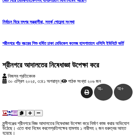
ভোট ঘিরে মোটরসাইকেলসহ যানচলাচলে বিধি-নিষেধ আরোপ
নির্বাচন ঘিরে তৎপর সন্ত্রাসীরা, সতর্ক গোয়েন্দা সংস্থা
শ্রীনগরে পাঁচ বছরের শিশু ধর্ষিত ঢাকা মেডিকেল কলেজ হাসপাতালে ওসিসি ইউনিটে ভর্তি
শ্রীনগরে আদালতের নিষেধাজ্ঞা উপেক্ষা করে
নিজস্ব প্রতিবেদক
৩০ এপ্রিল ২০২৫, ৩:৪১ অপরাহ্ন
|
পাঠক সংখ্যা ২০৬ জন
অ-
অ+
মুন্সীগঞ্জের
শ্রীনগরে
বিজ্ঞ
আদালতের
নিষেধাজ্ঞা
উপেক্ষা
করে
নির্মাণ
কাজ
করার
অভিযোগ
উঠেছে।
এতে
বাধা
নিষেধ
করলে
প্রতিপক্ষের
হামলায়
১
নারীসহ
২
জন
গুরুত্বর
আহত
হয়েছে।