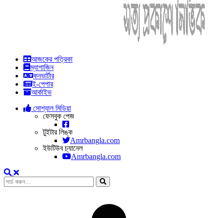
আজকের পত্রিকা
ম্যাগাজিন
কনভার্টার
ই-পেপার
আর্কাইভ
সোশ্যাল মিডিয়া
ফেসবুক পেজ
টুইটার লিঙ্ক
Amrbangla.com
ইউটিউব চ্যানেল
Amrbangla.com