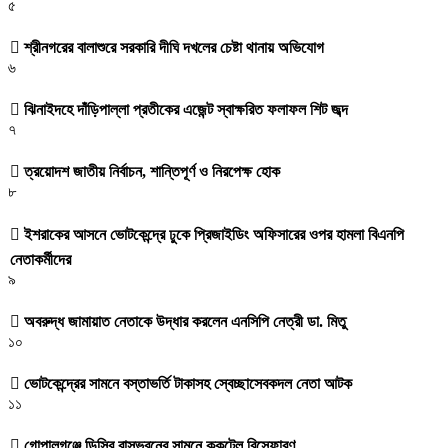
৫
শ্রীনগরের বালাশুরে সরকারি দীঘি দখলের চেষ্টা থানায় অভিযোগ
৬
ঝিনাইদহে দাঁড়িপাল্লা প্রতীকের এজেন্ট স্বাক্ষরিত ফলাফল শিট জব্দ
৭
ত্রয়োদশ জাতীয় নির্বাচন, শান্তিপূর্ণ ও নিরপেক্ষ হোক
৮
ইশরাকের আসনে ভোটকেন্দ্রে ঢুকে প্রিজাইডিং অফিসারের ওপর হামলা বিএনপি
নেতাকর্মীদের
৯
অবরুদ্ধ জামায়াত নেতাকে উদ্ধার করলেন এনসিপি নেত্রী ডা. মিতু
১০
ভোটকেন্দ্রের সামনে বস্তাভর্তি টাকাসহ স্বেচ্ছাসেবকদল নেতা আটক
১১
গোপালগঞ্জে ডিসির বাসভবনের সামনে ককটেল বিস্ফোরণ