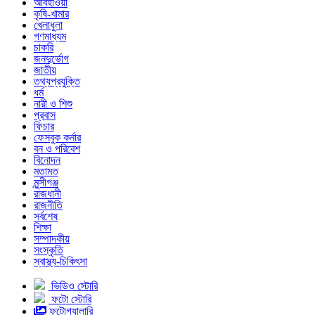
আবহাওয়া
কৃষি-খামার
খেলাধুলা
গণমাধ্যম
চাকরি
জনদুর্ভোগ
জাতীয়
তথ্যপ্রযুক্তি
ধর্ম
নারী ও শিশু
প্রবাস
ফিচার
ফেসবুক কর্নার
বন ও পরিবেশ
বিনোদন
মতামত
মুন্সীগঞ্জ
রাজধানী
রাজনীতি
সর্বশেষ
শিক্ষা
সম্পাদকীয়
সংস্কৃতি
স্বাস্থ্য-চিকিৎসা
ভিডিও স্টোরি
ফটো স্টোরি
ফটোগ্যালারি