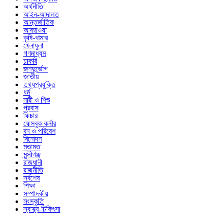
অর্থনীতি
আইন-আদালত
আন্তর্জাতিক
আবহাওয়া
কৃষি-খামার
খেলাধুলা
গণমাধ্যম
চাকরি
জনদুর্ভোগ
জাতীয়
তথ্যপ্রযুক্তি
ধর্ম
নারী ও শিশু
প্রবাস
ফিচার
ফেসবুক কর্নার
বন ও পরিবেশ
বিনোদন
মতামত
মুন্সীগঞ্জ
রাজধানী
রাজনীতি
সর্বশেষ
শিক্ষা
সম্পাদকীয়
সংস্কৃতি
স্বাস্থ্য-চিকিৎসা