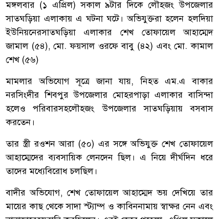
মঙ্গলবার
(
১
এপ্রিল
)
সকাল
৯টার
দিকে
লৌহজং
উপজেলার
সাতঘড়িয়া
এলাকায়
এ
ঘটনা
ঘটে।
অভিযুক্তরা
হলেন
হলদিয়া
ইউনিয়নের
সাতঘড়িয়া
এলাকার
শেখ
তোফায়েল
আহাম্মেদ
জামাল
(
৫৪
),
মো
.
ফয়সাল
ওরফে
বাবু
(
৪২
)
এবং
মো
.
কামাল
শেখ
(
৫৬
)
মামলার
অভিযোগ
সূত্রে
জানা
যায়
,
নিহত
এম
.
এ
বাকার
নরসিংদীর
শিবপুর
উপজেলার
মোহরপাড়া
এলাকার
বাসিন্দা
হলেও
পরিবারসহ
লৌহজং
উপজেলার
সাতঘড়িয়ায়
বসবাস
করতেন।
তার
স্ত্রী
রওশন
আরা
(
৫০
)
এর
সঙ্গে
অভিযুক্ত
শেখ
তোফায়েল
আহাম্মেদের
ব্যবসায়িক
লেনদেন
ছিল।
এ
নিয়ে
দীর্ঘদিন
ধরে
তাদের
মধ্যে
বিরোধ
চলছিল।
বাদীর
অভিযোগ
,
শেখ
তোফায়েল
আহাম্মেদ
ভয়
দেখিয়ে
তার
মায়ের
কাছ
থেকে
সাদা
স্ট্যাম্প
ও
কাবিননামায়
স্বাক্ষর
নেন
এবং