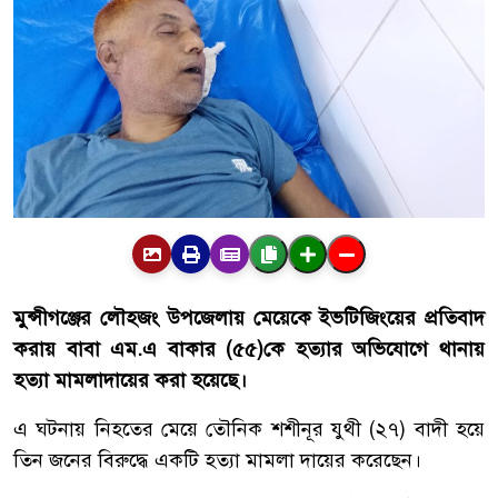
মুন্সীগঞ্জের
লৌহজং
উপজেলায়
মেয়েকে
ইভটিজিংয়ের
প্রতিবাদ
করায়
বাবা
এম
.
এ
বাকার
(
৫৫
)
কে
হত্যার
অভিযোগে
থানায়
হত্যা
মামলা
দায়ের
করা
হয়েছে।
এ
ঘটনায়
নিহতের
মেয়ে
তৌনিক
শশীনূর
যুথী
(
২৭
)
বাদী
হয়ে
তিন
জনের
বিরুদ্ধে
একটি
হত্যা
মামলা
দায়ের
করেছেন।