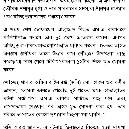
নানাভাবে
হয়রানি
করছিলেন।
এরই
জেরে
পহেলা
এপ্রিল
সকালে
তৌনিক
শশীনূর
যুথী
ও
তার
পরিবারের
সদস্যরা
শ্রীনগর
যাওয়ার
পথে
অভিযুক্তরা
তাদের
পথরোধ
করেন।
এ
সময়
শেখ
তোফায়েল
আহাম্মেদ
নিহত
এম
.
এ
বাকারকে
গালিগালাজ
করলে
তার
দুই
মেয়ে
প্রতিবাদ
করেন।
এরপর
অভিযুক্তরা
বাকারকে
এলোপাতাড়ি
মারধর
করেন।
গুরুতর
আহত
অবস্থায়
স্থানীয়রা
তাকে
উদ্ধার
করে
লৌহজং
উপজেলা
স্বাস্থ্য
কমপ্লেক্সে
নিয়ে
গেলে
চিকিৎসক
বেলা
১২টার
দিকে
মৃত
ঘোষণা
করেন।
লৌহজং
থানার
অফিসার
ইনচার্জ
(
ওসি
)
মো
.
হারুন
অর
রশীদ
জানান
, “
আমরা
জানতে
পেরেছি
দুই
পক্ষের
মধ্যে
হাতাহাতির
ঘটনা
ঘটে।
পরে
এম
.
এ
বাকার
মাটিতে
পড়ে
যান
এবং
হাসপাতালে
নেওয়ার
পর
তাকে
মৃত
ঘোষণা
করা
হয়।
তার
শরীরে
আঘাতের
কোনো
দৃশ্যমান
চিহ্ন
পাওয়া
যায়নি।
”
ওসি
আরও
জানান
,
এ
ঘটনায়
তিনজনের
বিরুদ্ধে
হত্যা
মামলা