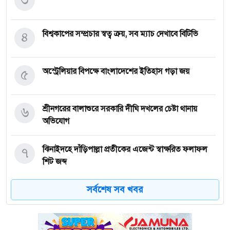
৪
বিশ্বকাপের সম্প্রচার স্বত্ব ক্রয়, সব ম্যাচ দেখাবে বিটিভি
৫
অস্ট্রেলিয়ার বিপক্ষে বাংলাদেশের ইতিহাস গড়া জয়
৬
শ্রীনগরের বালাশুরে সরকারি দীঘি দখলের চেষ্টা থানায়
অভিযোগ
৭
ঝিনাইদহে দাঁড়িপাল্লা প্রতীকের এজেন্ট স্বাক্ষরিত ফলাফল
শিট জব্দ
সর্বশেষ সব খবর
৮
ত্রয়োদশ জাতীয় নির্বাচন, শান্তিপূর্ণ ও নিরপেক্ষ হোক
ইশরাকের আসনে ভোটকেন্দ্রে ঢুকে প্রিজাইডিং অফিসারের