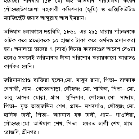
হয়েছে।
শনিবার
(
১৮
মে
)
এই
অভিযান
পরিচালনা
করেন
লৌহজং
উপজেলা
সহকারী
কমিশনার
(
ভূমি
)
ও
এক্সিকিউটিভ
ম্যাজিস্ট্রেট
জনাব
আব্দুল্লাহ
আল
ইমরান।
অভিযান
চলাকালে
দণ্ডবিধি
,
১৮৬০
–
এর
২৯১
ধারায়
পাঁচজনকে
আটক
করে
প্রত্যেককে
১০
হাজার
টাকা
করে
অর্থদণ্ড
প্রদান
করা
হয়।
অনাদায়ে
তাদের
৭
(
সাত
)
দিনের
কারাদণ্ডের
আদেশ
দেওয়া
হলেও
সকলেই
জরিমানার
টাকা
পরিশোধ
করায়
কারো
কারাদণ্ড
কার্যকর
হয়নি।
জরিমানাপ্রাপ্ত
ব্যক্তিরা
হলেন
,
মো
.
মাসুদ
রানা
,
পিতা
–
রাজ্জাক
বেপারী
,
গ্রাম
–
খেতেরপাড়া
,
লৌহজং।মো
.
শাকিল
,
পিতা
–
মো
.
আবু
তাদের
মোল্লা
,
গ্রাম
–
সুন্দিসার
,
লৌহজং।মো
.
সাদ্দাম
,
পিতা
–
মৃত
তাহাজদ্দিন
শেখ
,
গ্রাম
–
মশদগাঁও
,
লৌহজং।মো
.
হানিফ
ঢালী
,
পিতা
–
আয়নাল
হক
ঢালী
,
গ্রাম
–
গাওদিয়া
,
লৌহজং।মো
.
আউয়াল
শেখ
,
পিতা
–
হযরত
আলী
শেখ
,
গ্রাম
–
রোজদি
,
শ্রীনগর।