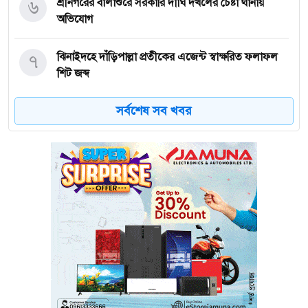
৬
শ্রীনগরের বালাশুরে সরকারি দীঘি দখলের চেষ্টা থানায়
অভিযোগ
৭
ঝিনাইদহে দাঁড়িপাল্লা প্রতীকের এজেন্ট স্বাক্ষরিত ফলাফল
শিট জব্দ
সর্বশেষ সব খবর
৮
ত্রয়োদশ জাতীয় নির্বাচন, শান্তিপূর্ণ ও নিরপেক্ষ হোক
৯
ইশরাকের আসনে ভোটকেন্দ্রে ঢুকে প্রিজাইডিং অফিসারের
ওপর হামলা বিএনপি নেতাকর্মীদের
১০
অবরুদ্ধ জামায়াত নেতাকে উদ্ধার করলেন এনসিপি নেত্রী ডা.
মিতু
১১
ভোটকেন্দ্রের সামনে বস্তাভর্তি টাকাসহ স্বেচ্ছাসেবকদল নেতা
আটক