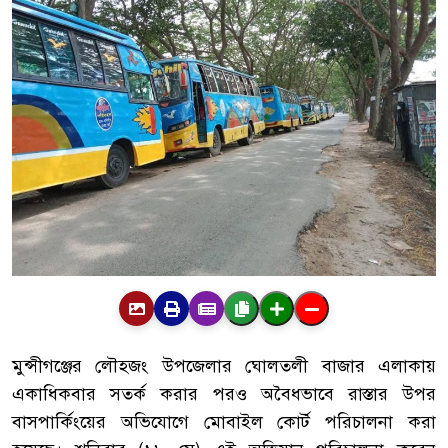
মুন্সীগঞ্জের
লৌহজং
উপজেলার
ঘোলতলী
বাজার
এলাকায়
একাধিকবার
সতর্ক
করার
পরও
অবৈধভাবে
রাস্তার
উপর
বাস
পার্কিংয়ের
অভিযোগে
মোবাইল
কোর্ট
পরিচালনা
করা