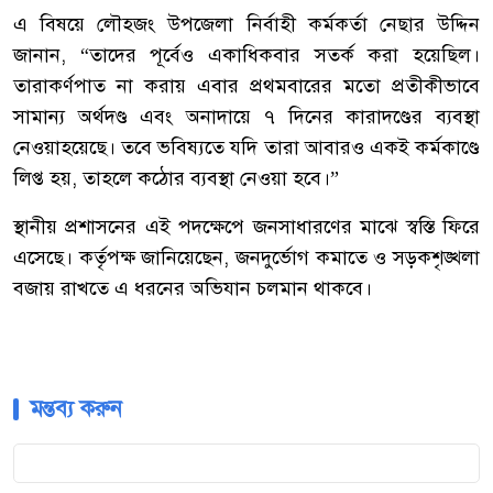
এ
বিষয়ে
লৌহজং
উপজেলা
নির্বাহী
কর্মকর্তা
নেছার
উদ্দিন
জানান
, “
তাদের
পূর্বেও
একাধিকবার
সতর্ক
করা
হয়েছিল।
তারা
কর্ণপাত
না
করায়
এবার
প্রথমবারের
মতো
প্রতীকীভাবে
সামান্য
অর্থদণ্ড
এবং
অনাদায়ে
৭
দিনের
কারাদণ্ডের
ব্যবস্থা
নেওয়া
হয়েছে।
তবে
ভবিষ্যতে
যদি
তারা
আবারও
একই
কর্মকাণ্ডে
লিপ্ত
হয়
,
তাহলে
কঠোর
ব্যবস্থা
নেওয়া
হবে।
”
স্থানীয়
প্রশাসনের
এই
পদক্ষেপে
জনসাধারণের
মাঝে
স্বস্তি
ফিরে
এসেছে।
কর্তৃপক্ষ
জানিয়েছেন
,
জনদুর্ভোগ
কমাতে
ও
সড়ক
শৃঙ্খলা
বজায়
রাখতে
এ
ধরনের
অভিযান
চলমান
থাকবে।
মন্তব্য করুন