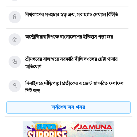
৪
বিশ্বকাপের সম্প্রচার স্বত্ব ক্রয়, সব ম্যাচ দেখাবে বিটিভি
৫
অস্ট্রেলিয়ার বিপক্ষে বাংলাদেশের ইতিহাস গড়া জয়
৬
শ্রীনগরের বালাশুরে সরকারি দীঘি দখলের চেষ্টা থানায়
অভিযোগ
৭
ঝিনাইদহে দাঁড়িপাল্লা প্রতীকের এজেন্ট স্বাক্ষরিত ফলাফল
শিট জব্দ
সর্বশেষ সব খবর
৮
ত্রয়োদশ জাতীয় নির্বাচন, শান্তিপূর্ণ ও নিরপেক্ষ হোক
৯
ইশরাকের আসনে ভোটকেন্দ্রে ঢুকে প্রিজাইডিং অফিসারের