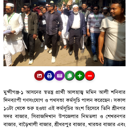
মুন্সীগঞ্জ-১ আসনের স্বতন্ত্র প্রার্থী আলহাজ্ব মমিন আলী শনিবার
দিনব্যাপী গণসংযোগ ও পথসভা কর্মসূচি পালন করেছেন। সকাল
১০টা থেকে শুরু হওয়া এই কর্মসূচির অংশ হিসেবে তিনি শ্রীনগর
সদর বাজার, সিরাজদিখান উপজেলার নিমতলা ও শেখরনগর
বাজার, বাড়ৈখালী বাজার, শ্রীধরপুর বাজার, খারশুর বাজার এবং