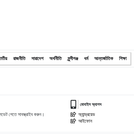
১০
অবরুদ্ধ জামায়াত নেতাকে উদ্ধার করলেন
এনসিপি নেত্রী ডা. মিতু
১১
ভোটকেন্দ্রের সামনে বস্তাভর্তি টাকাসহ
স্বেচ্ছাসেবকদল নেতা আটক
১২
গোপালগঞ্জে ডিসির বাসভবনের সামনে ককটেল
বিস্ফোরণ
াতীয়
রাজনীতি
সারাদেশ
অর্থনীতি
মুন্সীগঞ্জ
ধর্ম
আন্তর্জাতিক
শিক্ষা
১৩
সন্ত্রাসীদের ব্যবস্থা না নেওয়া হলে আমার
পক্ষে নির্বাচন করা সম্ভব নয় : ভিপি নূর
১৪
নির্বাচনী নিরাপত্তা পর্যবেক্ষণে ফরিদপুর ও
মুন্সীগঞ্জে বিজিবি মহাপরিচালকের বেইজ ক্যাম্প
মোবাইল অ্যাপস
পরিদর্শন
ডেট পেতে সাবস্ক্রাইব করুন।
অ্যান্ড্রয়েড
আইফোন
১৫
প্রধান উপদেষ্টাসহ উপদেষ্টাদের সম্পদ বিবরণী