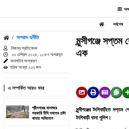
আজ
সর্বশেষ
/
অপরাধ-দুর্নীতি
মুন্সীগঞ্জে সপ্তম
নিজস্ব প্রতিবেদক
এক
১৩ এপ্রিল ২০২৫, ১১:৪৭ অপরাহ্ন
অনলাইন সংস্করণ
পাঠক সংখ্যা ২১৩ জন
এ সম্পর্কিত আরও খবর
শ্রীনগরের বালাশুরে
মুন্সীগঞ্জের টংগিবাড়ীতে সপ্তম
সরকারি দীঘি দখলের চেষ্টা
টংগিবাড়ী থানা পুলিশ।
থানায় অভিযোগ