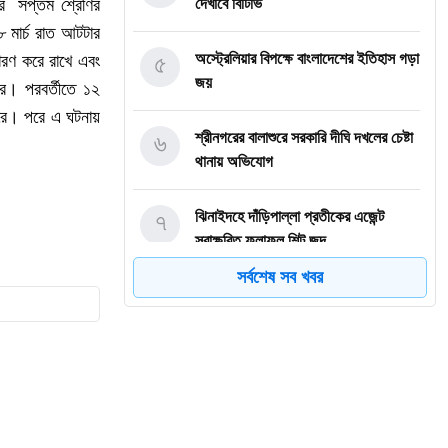
ের সপ্তম শ্রেণির
দেখাবে বিটিভি
 মার্চ রাত আটটার
৫
অস্ট্রেলিয়ার বিপক্ষে বাংলাদেশের ইতিহাস গড়া
ারণ করে রাখে এবং
জয়
রে। পরবর্তীতে ১২
করে। পরে এ ঘটনায়
৬
শ্রীনগরের বালাশুরে সরকারি দীঘি দখলের চেষ্টা
থানায় অভিযোগ
৭
ঝিনাইদহে দাঁড়িপাল্লা প্রতীকের এজেন্ট
স্বাক্ষরিত ফলাফল শিট জব্দ
সর্বশেষ সব খবর
৮
ত্রয়োদশ জাতীয় নির্বাচন, শান্তিপূর্ণ ও
নিরপেক্ষ হোক
৯
ইশরাকের আসনে ভোটকেন্দ্রে ঢুকে প্রিজাইডিং
অফিসারের ওপর হামলা বিএনপি নেতাকর্মীদের