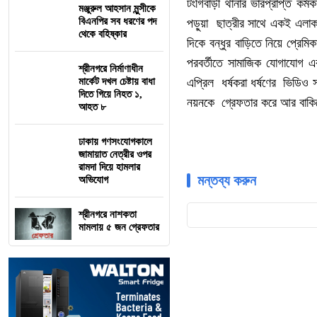
টংগিবাড়ী থানার ভারপ্রাপ্ত কর্
মঞ্জুরুল আহসান মুন্সীকে
বিএনপির সব ধরণের পদ
পড়ুয়া ছাত্রীর সাথে একই এলাকা
থেকে বহিষ্কার
দিকে বন্ধুর বাড়িতে নিয়ে প্রে
পরবর্তীতে সামাজিক যোগাযোগ এ
শ্রীনগরে নির্মাণাধীন
মার্কেট দখল চেষ্টায় বাধা
এপ্রিল ধর্ষকরা ধর্ষণের ভিডিও 
দিতে গিয়ে নিহত ১,
নয়নকে গ্রেফতার করে আর বাকিদে
আহত ৮
ঢাকায় গণসংযোগকালে
জামায়াত নেত্রীর ওপর
রামদা দিয়ে হামলার
মন্তব্য করুন
অভিযোগ
শ্রীনগরে নাশকতা
মামলায় ৫ জন গ্রেফতার