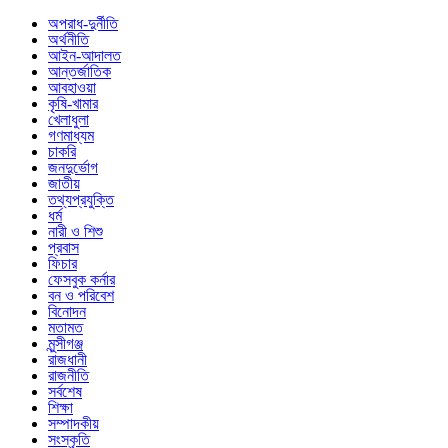
অপরাধ-দুর্নীতি
অর্থনীতি
আইন-আদালত
আন্তর্জাতিক
আবহাওয়া
কৃষি-খামার
খেলাধুলা
গণমাধ্যম
চাকরি
জনদুর্ভোগ
জাতীয়
তথ্যপ্রযুক্তি
ধর্ম
নারী ও শিশু
প্রবাস
ফিচার
ফেসবুক কর্নার
বন ও পরিবেশ
বিনোদন
মতামত
মুন্সীগঞ্জ
রাজধানী
রাজনীতি
সর্বশেষ
শিক্ষা
সম্পাদকীয়
সংস্কৃতি