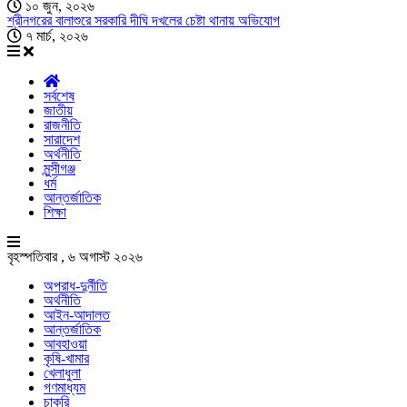
১০ জুন, ২০২৬
শ্রীনগরের বালাশুরে সরকারি দীঘি দখলের চেষ্টা থানায় অভিযোগ
৭ মার্চ, ২০২৬
সর্বশেষ
জাতীয়
রাজনীতি
সারাদেশ
অর্থনীতি
মুন্সীগঞ্জ
ধর্ম
আন্তর্জাতিক
শিক্ষা
বৃহস্পতিবার , ৬ অগাস্ট ২০২৬
অপরাধ-দুর্নীতি
অর্থনীতি
আইন-আদালত
আন্তর্জাতিক
আবহাওয়া
কৃষি-খামার
খেলাধুলা
গণমাধ্যম
চাকরি