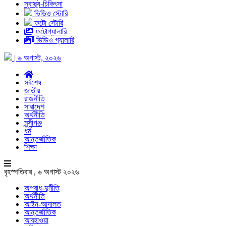
স্বাস্থ্য-চিকিৎসা
ভিডিও স্টোরি
ফটো স্টোরি
ফটোগ্যালারি
ভিডিও গ্যালারি
| ৬ অগাস্ট, ২০২৬
সর্বশেষ
জাতীয়
রাজনীতি
সারাদেশ
অর্থনীতি
মুন্সীগঞ্জ
ধর্ম
আন্তর্জাতিক
শিক্ষা
বৃহস্পতিবার , ৬ অগাস্ট ২০২৬
অপরাধ-দুর্নীতি
অর্থনীতি
আইন-আদালত
আন্তর্জাতিক
আবহাওয়া