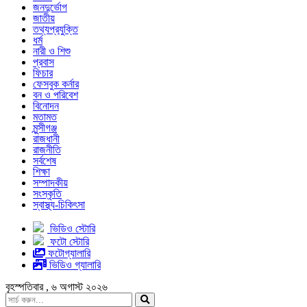
জনদুর্ভোগ
জাতীয়
তথ্যপ্রযুক্তি
ধর্ম
নারী ও শিশু
প্রবাস
ফিচার
ফেসবুক কর্নার
বন ও পরিবেশ
বিনোদন
মতামত
মুন্সীগঞ্জ
রাজধানী
রাজনীতি
সর্বশেষ
শিক্ষা
সম্পাদকীয়
সংস্কৃতি
স্বাস্থ্য-চিকিৎসা
ভিডিও স্টোরি
ফটো স্টোরি
ফটোগ্যালারি
ভিডিও গ্যালারি
বৃহস্পতিবার , ৬ অগাস্ট ২০২৬