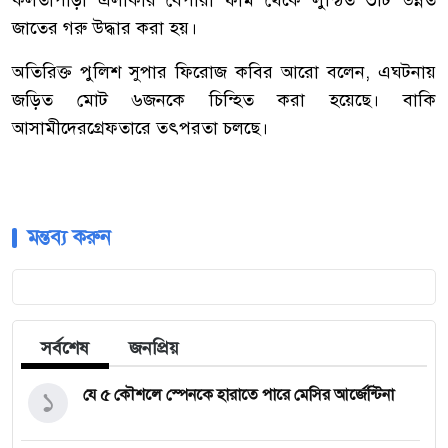
কলতাপাড়া
এলাকার
বেপারী
ফার্ম
থেকে
লুন্ঠিত
৩টি
উন্নত
জাতের
গরু
উদ্ধার
করা
হয়।
অতিরিক্ত
পুলিশ
সুপার
ফিরোজ
কবির
আরো
বলেন
,
এঘটনায়
জড়িত
মোট
৬জনকে
চিন্হিত
করা
হয়েছে।
বাকি
আসামীদের
গ্রেফতারে
তৎপরতা
চলছে।
মন্তব্য করুন
সর্বশেষ
জনপ্রিয়
১
যে ৫ কৌশলে স্পেনকে হারাতে পারে মেসির আর্জেন্টিনা