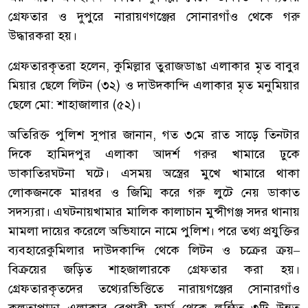
গ্রেফতার
ও
দুপুরে
নারায়ণগঞ্জের
সোনারগাঁও
থেকে
গরু
উদ্ধার
করা
হয়।
গ্রেফতারকৃতরা
হলেন
,
কুমিল্লার
তুরাজডাঙা
এলাকার
মৃত
বাবুর
মিয়ার
ছেলে
লিটন
(
৩২
)
ও
দাউদকান্দি
এলাকার
মৃত
মনু
মিয়ার
ছেলে
মো
:
শাহাজালার
(
৫২
)
।
অতিরিক্ত
পুলিশ
সুপার
জানান
,
গত
৩মে
রাত
সাড়ে
তিনটার
দিকে
হামিদপুর
এলাকা
আদর্শ
গরুর
খামারে
ঢুকে
ডাকাতির
ঘটনা
ঘটে।
এসময়
অস্ত্রের
মুখে
খামারে
থাকা
লোকজনকে
মারধর
ও
জিম্মি
করে
গরু
লুটে
নেয়
ডাকাত
সদস্যরা।
এঘটনায়
খামার
মালিক
কালাচান
মুন্সীগঞ্জ
সদর
থানায়
মামলা
দায়ের
করেলে
অভিযানে
নামে
পুলিশ।
পরে
তথ্য
প্রযুক্তির
ব্যবহারে
কুমিলার
দাউদকান্দি
থেকে
লিটন
ও
চক্রের
ক্রয়
–
বিক্রয়ের
জড়িত
শাহজালারকে
গ্রেফতার
করা
হয়।
গ্রেফতারকৃতদের
তথ্যের
ভিত্তিতে
নারায়গঞ্জের
সোনারগাঁও