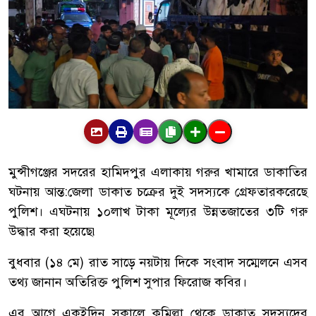
মুন্সীগঞ্জের
সদরের
হামিদপুর
এলাকায়
গরুর
খামারে
ডাকাতির
ঘটনায়
আন্ত
:
জেলা
ডাকাত
চক্রের
দুই
সদস্যকে
গ্রেফতার
করেছে
পুলিশ।
এঘটনায়
১০লাখ
টাকা
মূল্যের
উন্নতজাতের
৩টি
গরু
উদ্ধার
করা
হয়েছে৷
বুধবার
(
১৪
মে
)
রাত
সাড়ে
নয়টায়
দিকে
সংবাদ
সম্মেলনে
এসব
তথ্য
জানান
অতিরিক্ত
পুলিশ
সুপার
ফিরোজ
কবির।
এর
আগে
একইদিন
সকালে
কুমিল্লা
থেকে
ডাকাত
সদস্যদের