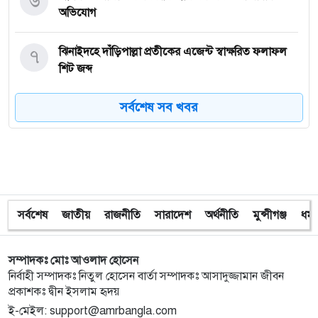
৬
অভিযোগ
৭
ঝিনাইদহে দাঁড়িপাল্লা প্রতীকের এজেন্ট স্বাক্ষরিত ফলাফল
শিট জব্দ
সর্বশেষ সব খবর
৮
ত্রয়োদশ জাতীয় নির্বাচন, শান্তিপূর্ণ ও নিরপেক্ষ হোক
৯
ইশরাকের আসনে ভোটকেন্দ্রে ঢুকে প্রিজাইডিং অফিসারের
ওপর হামলা বিএনপি নেতাকর্মীদের
সর্বশেষ
জাতীয়
রাজনীতি
সারাদেশ
অর্থনীতি
মুন্সীগঞ্জ
ধর্ম
১০
অবরুদ্ধ জামায়াত নেতাকে উদ্ধার করলেন এনসিপি নেত্রী ডা.
মিতু
সম্পাদকঃ মোঃ আওলাদ হোসেন
১১
ভোটকেন্দ্রের সামনে বস্তাভর্তি টাকাসহ স্বেচ্ছাসেবকদল নেতা
নির্বাহী সম্পাদকঃ নিতুল হোসেন বার্তা সম্পাদকঃ আসাদুজ্জামান জীবন
আটক
প্রকাশকঃ দ্বীন ইসলাম হৃদয়
ই-মেইল: support@amrbangla.com