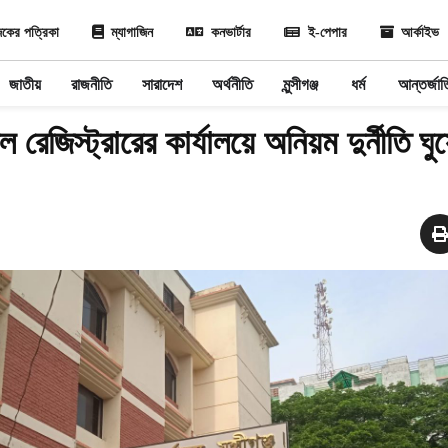
কের পত্রিকা
ম্যাগাজিন
কনভার্টার
ই-পেপার
আর্কাইভ
জাতীয়
রাজনীতি
সারাদেশ
অর্থনীতি
মুন্সীগঞ্জ
ধর্ম
আন্তর্জা
িল রেজিস্ট্রারের কার্যালয়ে অনিয়ম দুর্নীতি ঘু