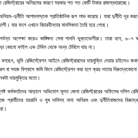
া
রেজিস্ট্রারের
অনিয়মের
কারণে
সরকার
শত
শত
কোটি
টাকার
রাজস্ব
হারাচ্ছে।
অনিয়ম
–
দুর্নীতি
আপাদমস্তক
প্রাতিষ্ঠানিক
রূপ
লাভ
করেছে।
যারা
দুর্নীতি
দূর
করব
ভোগী।
যার
ফলে
এখানে
বিচারহীনতার
মানসিকতা
তৈরি
হয়ে
গেছে।
পর্যন্ত
অপেক্ষা
করেও
কাঙ্ক্ষিত
সেবা
পাননি
ভুক্তভোগীরা।
তারা
বলে
,
৬
–
৭
ঘ
াড়া
কোনো
ফাইল
এক
টেবিল
থেকে
অন্য
টেবিলে
যায়
না।
বলছেন
,
ভূমি
রেজিস্ট্রেশন
আইনে
রেজিস্ট্রারদের
দায়মুক্তি
দেয়ায়
চাইলেও
জবা
রল
বা
সহজ
বিশ্বাসে
জমি
কিনে
রেজিস্ট্রেশন
করা
হলে
ক্রয়
দাতার
বিরুদ্ধে
কোনো
েকটা
দায়মুক্তির
মতো।
িষ্ট
কর্মকর্তাদের
আড়ালে
অভিযোগ
মূলত
জেলা
রেজিস্ট্রারের
অফিসের
দলিল
রেজি
াজে
প্রার্থীদের
হয়রানি
ও
ঘুষ
দাবিসহ
নানা
অনিয়ম
এবং
দুর্নীতিবাজদের
বিরুদ্ধ
ীরা।