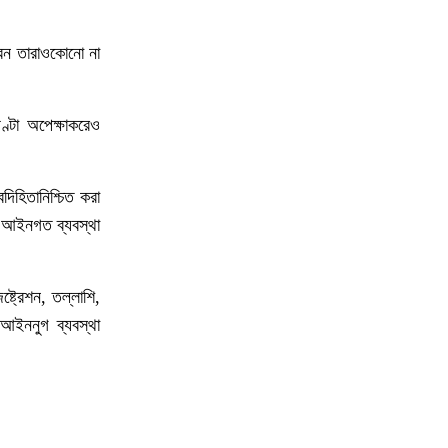
১০
অবরুদ্ধ জামায়াত নেতাকে উদ্ধার করলেন
এনসিপি নেত্রী ডা. মিতু
েন
তারাও
কোনো
না
১১
ভোটকেন্দ্রের সামনে বস্তাভর্তি টাকাসহ
স্বেচ্ছাসেবকদল নেতা আটক
ণ্টা
অপেক্ষা
করেও
১২
গোপালগঞ্জে ডিসির বাসভবনের সামনে ককটেল
বিস্ফোরণ
বদিহিতা
নিশ্চিত
করা
আইনগত
ব্যবস্থা
১৩
সন্ত্রাসীদের ব্যবস্থা না নেওয়া হলে আমার
পক্ষে নির্বাচন করা সম্ভব নয় : ভিপি নূর
ষ্ট্রেশন
,
তল্লাশি
,
১৪
নির্বাচনী নিরাপত্তা পর্যবেক্ষণে ফরিদপুর ও
ে
আইননুগ
ব্যবস্থা
মুন্সীগঞ্জে বিজিবি মহাপরিচালকের বেইজ ক্যাম্প
পরিদর্শন
১৫
প্রধান উপদেষ্টাসহ উপদেষ্টাদের সম্পদ বিবরণী