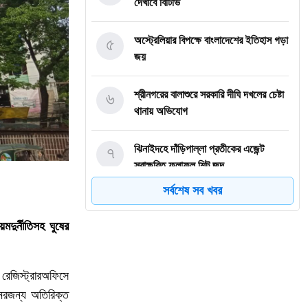
দেখাবে বিটিভি
৫
অস্ট্রেলিয়ার বিপক্ষে বাংলাদেশের ইতিহাস গড়া
জয়
৬
শ্রীনগরের বালাশুরে সরকারি দীঘি দখলের চেষ্টা
থানায় অভিযোগ
৭
ঝিনাইদহে দাঁড়িপাল্লা প্রতীকের এজেন্ট
স্বাক্ষরিত ফলাফল শিট জব্দ
সর্বশেষ সব খবর
৮
ত্রয়োদশ জাতীয় নির্বাচন, শান্তিপূর্ণ ও
নিরপেক্ষ হোক
য়ম
দুর্নীতিসহ
ঘুষের
৯
ইশরাকের আসনে ভোটকেন্দ্রে ঢুকে প্রিজাইডিং
অফিসারের ওপর হামলা বিএনপি নেতাকর্মীদের
রেজিস্ট্রার
অফিসে
ের
জন্য
অতিরিক্ত