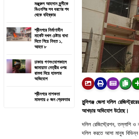
মঞ্জুরুল আহসান মুন্সীকে
বিএনপির সব ধরণের পদ
থেকে বহিষ্কার
শ্রীনগরে নির্মাণাধীন
মার্কেট দখল চেষ্টায় বাধা
দিতে গিয়ে নিহত ১,
আহত ৮
ঢাকায় গণসংযোগকালে
জামায়াত নেত্রীর ওপর
রামদা দিয়ে হামলার
অভিযোগ
শ্রীনগরে নাশকতা
মামলায় ৫ জন গ্রেফতার
মুন্সিগঞ্জ
জেলা
দলিল
রেজিস্ট্রারে
আখড়ার
অভিযোগ
উঠেছে।
দলিল
রেজিস্ট্রেশন
,
তল্লাশি
ও
দলিল
করতে
আসা
মানুষ
বিভিন্ন