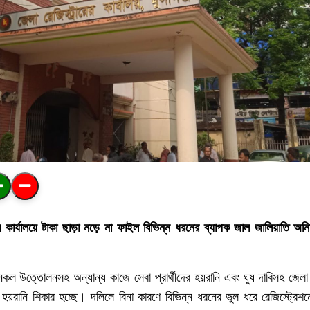
র
কার্যালয়ে
টাকা
ছাড়া
নড়ে
না
ফাইল
বিভিন্ন
ধরনের
ব্যাপক
জাল
জালিয়াতি
অনি
নকল
উত্তোলনসহ
অন্যান্য
কাজে
সেবা
প্রার্থীদের
হয়রানি
এবং
ঘুষ
দাবিসহ
জেলা
হয়রানি
শিকার
হচ্ছে।
দলিলে
বিনা
কারণে
বিভিন্ন
ধরনের
ভুল
ধরে
রেজিস্ট্রেশন