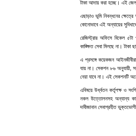
টাকা
আদায়
করা
হচ্ছে।
এই
জেল
এছাড়াও
ভূমি
নিবন্ধনের
ক্ষেত্রে
কোনোভাবে
এই
অন্যায়ের
সুবিধা
রেজিস্ট্রার
অফিসে
বিকেল
৫টা
কাঙ্ক্ষিত
সেবা
মিলছে
না।
টাকা
ছ
এ
প্রসঙ্গে
কয়েকজন
আইনজীবীরা
যায়
না।
সেকশন
৮৬
অনুযায়ী
,
স
নেয়া
যাবে
না।
এই
সেকশনটি
অন
এবিষয়ে
উর্ধ্বতন
কর্তৃপক্ষ
ও
সংশ্ল
নকল
উত্তোলনসহ
অন্যান্য
ক
দাবীজানান
সেবাগ্রহীত
ভুক্তভোগ